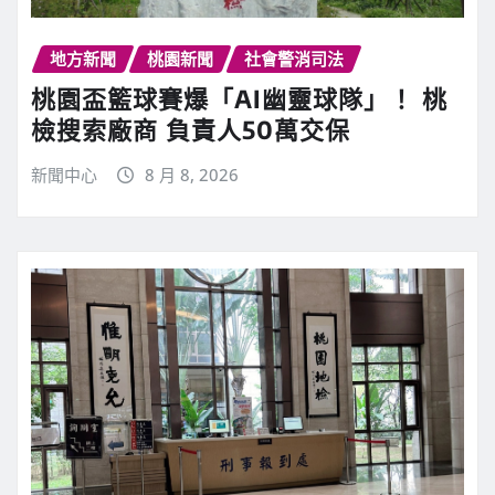
地方新聞
桃園新聞
社會警消司法
桃園盃籃球賽爆「AI幽靈球隊」！ 桃
檢搜索廠商 負責人50萬交保
新聞中心
8 月 8, 2026