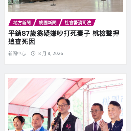
地方新聞
桃園新聞
社會警消司法
平鎮87歲翁疑嫌吵打死妻子 桃檢聲押
追查死因
新聞中心
8 月 8, 2026