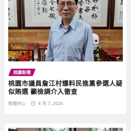
桃園新聞
桃園市議員詹江村爆料民進黨參選人疑
似賄選 籲檢調介入徹查
新聞中心
8 月 7, 2026