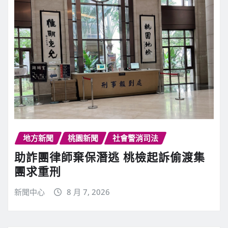
地方新聞
桃園新聞
社會警消司法
助詐團律師棄保潛逃 桃檢起訴偷渡集
團求重刑
新聞中心
8 月 7, 2026