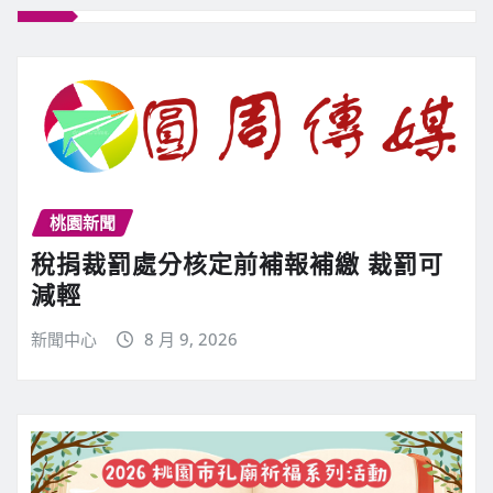
桃園新聞
稅捐裁罰處分核定前補報補繳 裁罰可
減輕
新聞中心
8 月 9, 2026