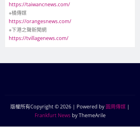
https://taiwancnews.com/
※橘傳媒
https://orangesnews.com/
※下港之聲新聞網
https://tvillagenews.com/
版權所有Copyright © 2026 | Powered by
圓周傳媒
|
Frankfurt News
by ThemeArile