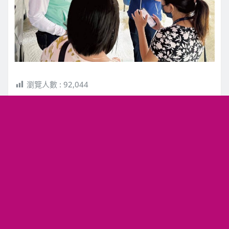
瀏覽人數 :
92,044