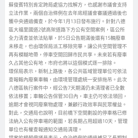
蘇俊賓特別肯定跨局處協力找解方，也感謝市議會支持
立法作業，兩個自治條例在去年底經議會審議通過後也
獲中央通過備查，於今年1月13日發布施行。針對八德
區大福里國道2號高架道路下方公有空間案例，區公所
全力清查並依法貼單，於5日公告期滿後還有15輛廢車
未移走，也由環保局派工移除完畢，讓公共空間管理不
再有模糊地帶，停車空間回歸市民共享。未來若有廢車
久占其他公有地，市府也將以這個模式逐一排除。
環保局表示，新制上路後，各公共區域管理單位可依法
查報轄內廢棄車輛，由環境管理處統一安排拖吊。此次
八德區執行案件中，經公告7天期滿仍未清理者已全數
依法移置；車輛公告保管30日內，車主仍可依法領回，
逾期才會視同廢棄物處理，兼顧行政效率與民眾權益。
對此，交通局也說明，目前橋下空間劃設的停車格已修
法納入公有停車場的範圍，若長期占用超過10天，管理
單位也有權查報通知交通局清理。
提案的楊朝偉議員表示，自治條例的通過補足了長期制