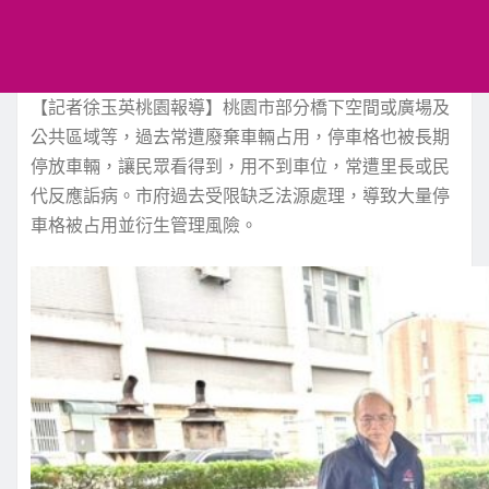
【記者徐玉英桃園報導】桃園市部分橋下空間或廣場及
公共區域等，過去常遭廢棄車輛占用，停車格也被長期
停放車輛，讓民眾看得到，用不到車位，常遭里長或民
代反應詬病。市府過去受限缺乏法源處理，導致大量停
車格被占用並衍生管理風險。