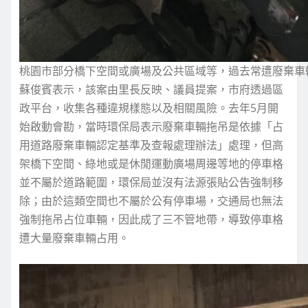
桃園市部分橋下空間或廣場及公共區域等，過去常遭廢棄車
蘇俊賓表示，該案由里長反映、議員提案，市府透過區
政平台，收集各種違規樣態以及相關風險。去年5月開
始啟動會勘，當時環保局表示廢棄車輛拖吊是依據「占
用道路廢棄車輛認定基準及查報處理辦法」處理，但高
架橋下空間、綠地或是休閒運動廣場周邊等地的停車格
並不屬於道路範圍，環保局並沒有法源張貼公告強制移
除；由於這類空間也不屬於公有停車場，交通局也無法
強制拖吊占位車輛，因此成了三不管地帶，導致停車格
遭大量廢棄車輛占用。