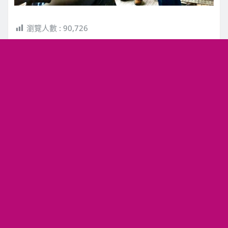
瀏覽人數 :
90,726