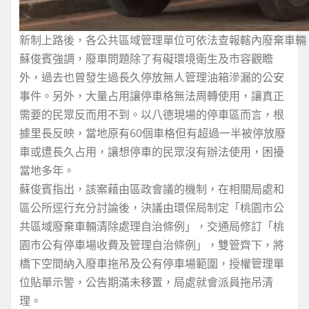
新制上路後，各公共區域管理單位可依法查報轄內廢棄車輛
蘇俊賓強調，廢車問題除了有礙環境衛生及市容觀瞻
外，過去也曾發生過長久停放無人管理油箱滲漏的公安
事件。另外，大量占用讓停車格無法周轉使用，讓真正
需要的民眾反而用不到。以八德現場的停車區而言，根
據里長反映，當地原有60個車格但有超過一半被停放廢
車或遭長久占用，讓想停車的民眾沒有辦法使用，困擾
當地多年。
蘇俊賓指出，該案藉由區政會議的機制，在相關局處和
區公所逕行充分討論後，決議由環保局制定「桃園市公
共區域廢棄車輛清除處理自治條例」，交通局修訂「桃
園市公有停車場收費及管理自治條例」，雙管齊下，將
橋下空間納入廢車拖吊及公有停車場範圍，授權管理單
位貼單示警，公告期滿未移置，局處就會派員拖吊清
理。