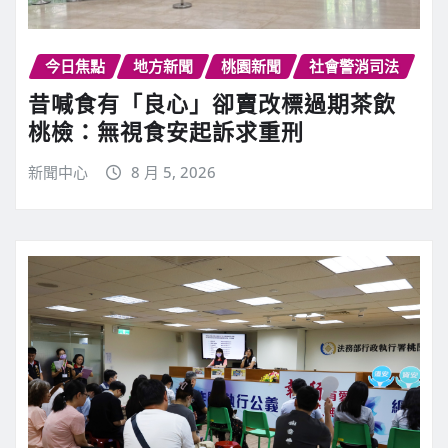
今日焦點
地方新聞
桃園新聞
社會警消司法
昔喊食有「良心」卻賣改標過期茶飲
桃檢：無視食安起訴求重刑
新聞中心
8 月 5, 2026