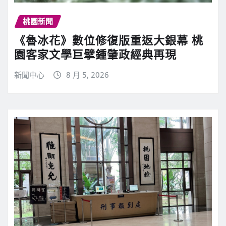
桃園新聞
《魯冰花》數位修復版重返大銀幕 桃
園客家文學巨擘鍾肇政經典再現
新聞中心
8 月 5, 2026