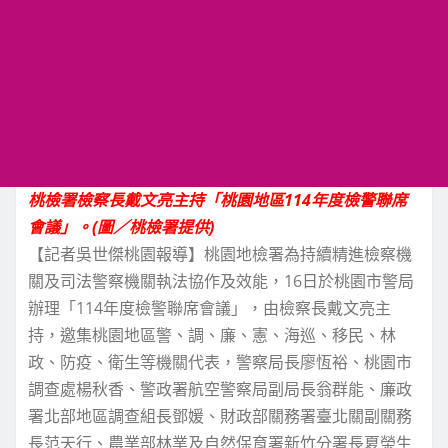
桃檢署檢察長戴文亮主持「桃園地區114年度檢警聯席
會議」。(圖／桃檢署提供)
【記者吳世傑桃園報導】桃園地檢署為持續精進檢察機
關及司法警察機關執法協作及效能，16日於桃園市警局
辦理「114年度檢警聯席會議」，由檢察長戴文亮主
持，邀集桃園地區警、調、廉、憲、海巡、移民、林
政、防疫、衛生等機關代表，警察局長廖恆裕、桃園市
調查處楊秋香、警政署航空警察局副局長翁群能、廉政
署北部地區調查組長鄧媛、財政部關務署臺北關副關務
長范天行、農業部林業及自然保育署新竹分署長夏榮生