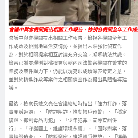
會議中與會機關提出相關工作報告，檢視各機關全年工作成效
會議中與會機關提出相關工作報告，檢視各機關全年工
作成效及桃園地區治安情勢，並提出未來強化偵查作
為，對於相關提案相互討論充分交流，凝聚執法共識。
檢察官謝雯璣則對桃檢署與轄內司法警察機關在繁重的
業務及案件壓力下，仍能展現亮眼成績深表肯定之意，
並對於精進詐欺等案件之相關偵查作為提出具體指導建
議。
最後，檢察長戴文亮在會議總結時指出「強力打詐，落
實罪贓返還」、「防詐阻詐，推動帳戶預警」、「穩定
復歸、抑制毒品再犯」、「少年犯罪，宣導查緝併
行」、「守護國土，維護環境永續」、「團隊辦案、落
實精緻偵查」、「防範竊密，維護競爭優勢」、「選舉