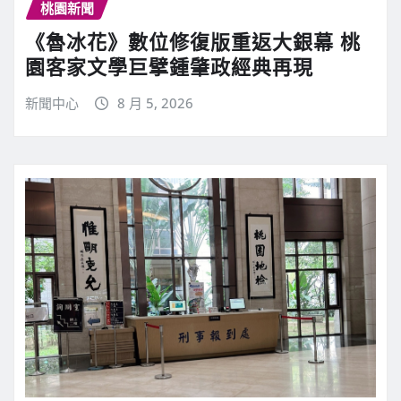
桃園新聞
《魯冰花》數位修復版重返大銀幕 桃
園客家文學巨擘鍾肇政經典再現
新聞中心
8 月 5, 2026