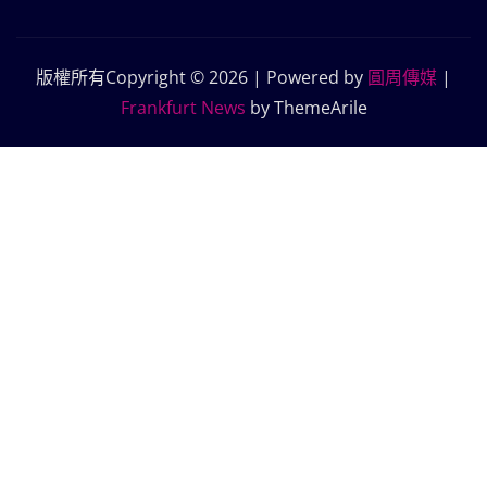
版權所有Copyright © 2026 | Powered by
圓周傳媒
|
Frankfurt News
by ThemeArile