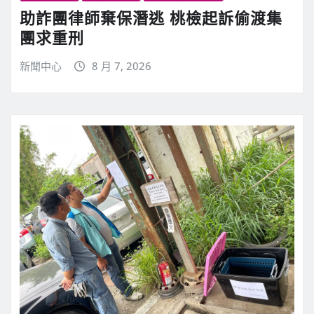
助詐團律師棄保潛逃 桃檢起訴偷渡集
團求重刑
新聞中心
8 月 7, 2026