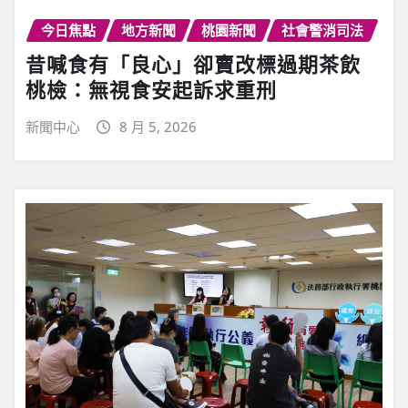
今日焦點
地方新聞
桃園新聞
社會警消司法
昔喊食有「良心」卻賣改標過期茶飲
桃檢：無視食安起訴求重刑
新聞中心
8 月 5, 2026