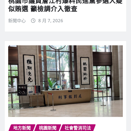
桃園市議員詹江村爆料民進黨參選人疑
似賄選 籲檢調介入徹查
新聞中心
8 月 7, 2026
地方新聞
桃園新聞
社會警消司法