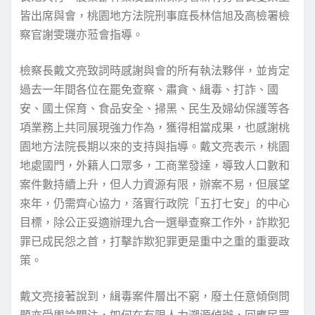
皆出席與會，桃園地方法院刑事庭長林信旭及高檢署檢
察官謝雯璣亦蒞會指導。
檢察長戴文亮致詞時感謝與會的所有執法夥伴，並肯定
過去一年間各位在罷免查察、肅貪、緝毒、打詐、國
安、國土保育、食品安全、掃黑、民生及婦幼保護等各
項業務上共同展現強力作為，獲得相當成果，也感謝桃
園地方法院長期以來的支持與指導。戴文亮表示，桃園
地處國門，外籍人口眾多，工商業發達，導致人口數和
案件數持續上升，但人力資源有限，辦案不易，但展望
來年，仍需齊心協力，落實行政院「五打七安」的中心
目標，除公正妥適辦理九合一選舉查察工作外，詐欺犯
罪已成民怨之首，打擊詐欺犯罪更是重中之重的重要政
策。
戴文亮接著說到，緝毒案件層出不窮，廢土任意傾倒問
題亦受輿論關注，如何在有限人力溯源偵辦，回應民眾