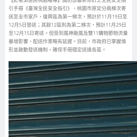
引手冊《臺灣全民安全指引》，桃園市原定分兩梯次寄
送至全市家戶，復興區為第一梯次，預計於11月19日至
12月5日發送；其餘12區則為第二梯次，預計11月29日
至12月15日寄送。但受到風神颱風及雙11購物節物流量
暴增影響，配送作業略有延遲。目前，市政府已掌握情
形並啟動發送機制，確保手冊穩定送達各區。