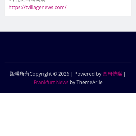
https://tvillagenews.com/
版權所有Copyright © 2026 | Powered by
圓周傳媒
|
Frankfurt News
by ThemeArile