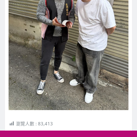
瀏覽人數 :
83,413