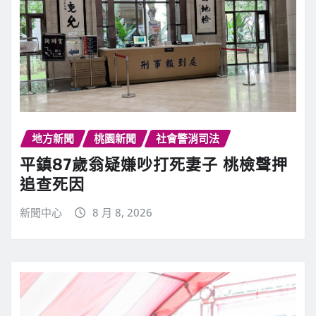
地方新聞
桃園新聞
社會警消司法
平鎮87歲翁疑嫌吵打死妻子 桃檢聲押
追查死因
新聞中心
8 月 8, 2026