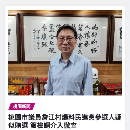
桃園新聞
桃園市議員詹江村爆料民進黨參選人疑
似賄選 籲檢調介入徹查