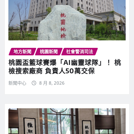
地方新聞
桃園新聞
社會警消司法
桃園盃籃球賽爆「AI幽靈球隊」！ 桃
檢搜索廠商 負責人50萬交保
新聞中心
8 月 8, 2026