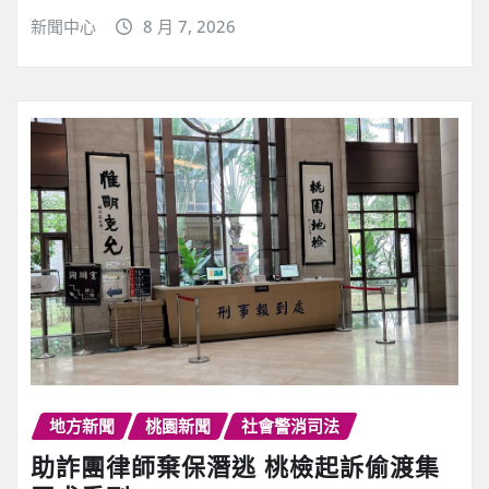
新聞中心
8 月 7, 2026
地方新聞
桃園新聞
社會警消司法
助詐團律師棄保潛逃 桃檢起訴偷渡集