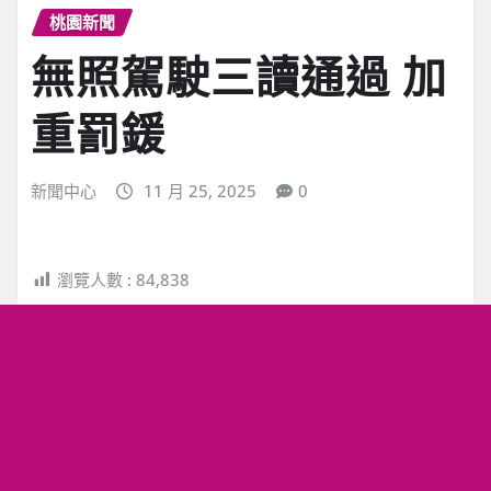
桃園新聞
無照駕駛三讀通過 加
重罰鍰
新聞中心
11 月 25, 2025
0
瀏覽人數 :
84,838