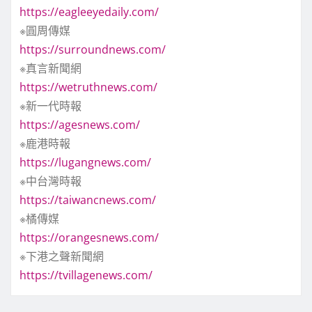
https://eagleeyedaily.com/
※圓周傳媒
https://surroundnews.com/
※真言新聞網
https://wetruthnews.com/
※新一代時報
https://agesnews.com/
※鹿港時報
https://lugangnews.com/
※中台灣時報
https://taiwancnews.com/
※橘傳媒
https://orangesnews.com/
※下港之聲新聞網
https://tvillagenews.com/