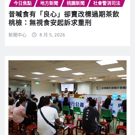
今日焦點
地方新聞
桃園新聞
社會警消司法
昔喊食有「良心」卻賣改標過期茶飲
桃檢：無視食安起訴求重刑
新聞中心
8 月 5, 2026