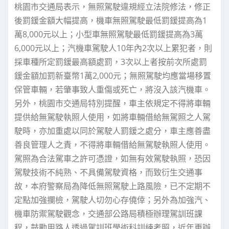
桃園市交通局表示，無照駕駛違規經立法院修法，修正
後罰鍰金額大幅提高，機車無照駕駛最低罰鍰提高為1
萬8,000元以上；小型車無照駕駛最低罰鍰提高為3萬
6,000元以上；汽機車駕駛人10年內2次以上累犯者，則
採車種所定罰鍰最高額處罰，3次以上者按前次所處罰
鍰金額加罰新臺幣1萬2,000元；無照駕駛均應當場移置
保管車輛，若肇事致人重傷或死亡，將沒入該汽機車。
另外，桃園市交通局特別提醒，車主依規定不得將車輛
提供給無駕駛執照人使用，如將車輛借給無駕照之人駕
駛時，亦加重處以同於駕駛人罰鍰之處分，車主應善盡
善良管理人之責，不得將車輛借給無駕駛執照人使用。
駕照為合法駕車之許可憑證，如無有效駕駛執照，恐因
駕駛技術不純熟、不具備駕駛資格，而致衍生交通事
故，本府警察局為降低無照駕駛上路風險，已不定期不
定點加強攔檢，駕駛人切勿心存僥倖；另外為加強汽、
機車防禦駕駛觀念，交通部公路局積極辦理駕訓班課
程，鼓勵用路人透過駕訓班學術科訓練考照，近年更辦