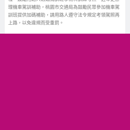
理機車駕訓補助，桃園市交通局為鼓勵民眾參加機車駕
訓班提供加碼補助，請用路人遵守法令規定考領駕照再
上路，以免違規而受重罰。