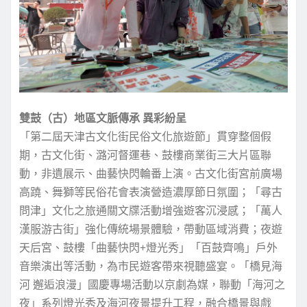
雙鼓（古）地區文脈傳承 異彩紛呈
「第二屆天津古文化街民俗文化旅遊節」貫穿整個假
期，古文化街、潞河督運巷、鼓樓商業街三大片區聯
動，非遺展示、曲藝快閃輪番上演。古文化街宮前廣場
高蹺、舞獅等民俗花會表演營造濃厚節日氛圍；「尋古
問津」文化之旅通關文牒活動增強遊客沉浸感；「萬人
漢服游古街」強化傳統場景體驗，帶動區域消費；夜遊
天后宮、鼓樓「曲藝快閃+燈光秀」「百鼓齊鳴」戶外
音樂演出等活動，為市民遊客帶來視聽盛宴。「橋見海
河 邂逅浪漫」國慶專場活動以京劇為媒，聯動「海河之
夜」系列燈光秀及海河夜景提升工程，融合橋景與戲