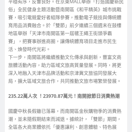
平穩有序，反響良好。在京東MALL舉辦「打造國慶新民
俗」全民健身主題活動暨南開區《和平精英》城市挑戰
賽，吸引電競愛好者組隊參賽，推動電子競技與傳統體
育用品消費融合。於「雙節」前夕連續三個週末在鼓樓
地區舉辦「天津市南開區第一屆毽王繩王街頭爭霸
賽」，把賽事辦進商圈，讓傳統體育項目走進市民生
活、煥發時代光彩。
下一步，南開區將繼續推動文化傳承與創新，豐富文商
旅體活動內容，助力區域文旅高質量發展。同時，將更
深入地融入天津市品牌活動和京津冀文旅協同發展大
局，擴大區域文旅合作，共同推動文旅市場繁榮發展。
235.22萬人次 ！23970.87萬元！南開掀節日消費熱潮
國慶中秋長假雖已落幕，而南開區金秋購物季的消費熱
潮，並未隨假期結束而減退。據統計，「雙節」期間，
全區各大商業體依托「優惠讓利、創意體驗、特色展