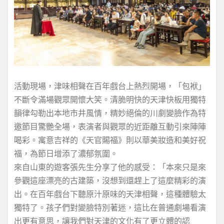
活動現場，津味相聲在百年戲台上熱烈開場，「包袱」
不斷令滿場觀眾開懷大笑。清脆明快的天津快板用獨特
韻律勾勒出本地市井風情，精妙絕倫的川劇變臉作為特
邀節目驚艷全場，表演者與觀眾的近距離互動引來陣陣
喝彩。寓意吉祥的《天官賜福》則以華美妝造和美好祝
福，為節日增添了濃郁氛圍。
來自山東的遊客張先生分享了他的感受：「本來只是來
參觀這座漂亮的古建築，沒想到還趕上了這麼精彩的演
出。在百年戲台下聽原汁原味的天津相聲，這種體驗太
獨特了。孩子們對變臉特別著迷，這比在普通劇場看演
出更有意思，讓我們對天津的文化有了更立體的認