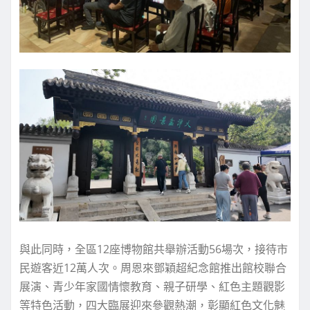
與此同時，全區12座博物館共舉辦活動56場次，接待市
民遊客近12萬人次。周恩來鄧穎超紀念館推出館校聯合
展演、青少年家國情懷教育、親子研學、紅色主題觀影
等特色活動，四大臨展迎來參觀熱潮，彰顯紅色文化魅