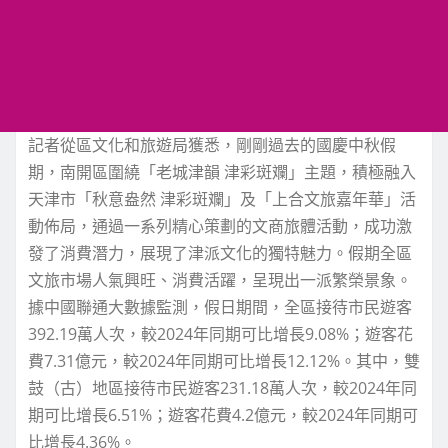
記者從區文化和旅遊局獲悉，剛剛過去的國慶中秋假
期，南開區圍繞「老城津韻 津彩斑斕」主題，積極融入
天津市「秋意盎然 津彩斑斕」及「上合文旅嘉年華」活
動佈局，通過一系列精心策劃的文商旅體活動，成功激
發了消費潛力，展現了津派文化的獨特魅力。假期全區
文旅市場人氣興旺、消費活躍，呈現出一派繁榮景象。
據中國聯通大數據監測，假日期間，全區接待市民遊客
392.19萬人次，較2024年同期可比增長9.08%；遊客花
費7.31億元，較2024年同期可比增長12.12%。其中，雙
鼓（古）地區接待市民遊客231.18萬人次，較2024年同
期可比增長6.51%；遊客花費4.2億元，較2024年同期可
比增長4.36%。