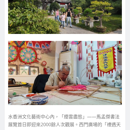
水香洲文化藝術中心內，「煙雲盡態」——馬孟傑書法
展覽首日即迎來2000餘人次觀展。西門廣場的「禮遇天