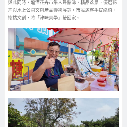
與此同時，龍潭花卉市集人聲鼎沸，精品盆景、優選花
卉與水上公園文創產品聯袂展銷，市民遊客手提綠植、
懷揣文創，將「津味美學」帶回家。