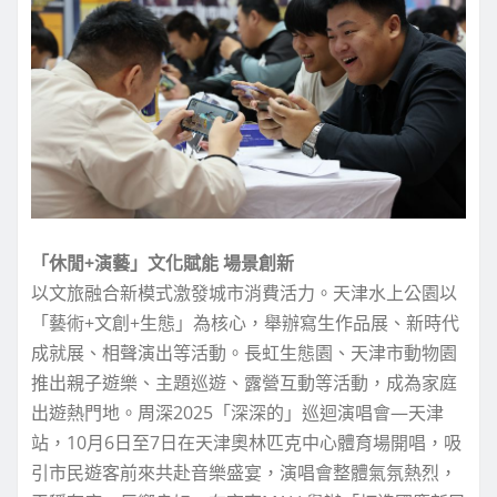
「休閒+演藝」文化賦能 場景創新
以文旅融合新模式激發城市消費活力。天津水上公園以
「藝術+文創+生態」為核心，舉辦寫生作品展、新時代
成就展、相聲演出等活動。長虹生態園、天津市動物園
推出親子遊樂、主題巡遊、露營互動等活動，成為家庭
出遊熱門地。周深2025「深深的」巡迴演唱會—天津
站，10月6日至7日在天津奧林匹克中心體育場開唱，吸
引市民遊客前來共赴音樂盛宴，演唱會整體氣氛熱烈，