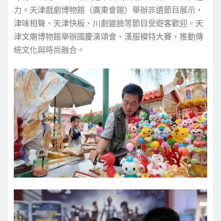
力。天津戲劇博物館（廣東會館）舉辦非遺節目展示，
津味相聲、天津快板、川劇變臉等節目受遊客歡迎。天
津文廟博物館舉辦國慶演頌會、漢服模特大賽，推動傳
統文化與時尚融合。