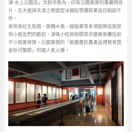
津-水上公園店」文創市集內，印有公園美景的專屬明信
片、五大道與天津之眼造型冰箱貼等爆款單品日銷超千
件。
來到長虹生態園，旋轉木馬、碰碰車等多項遊樂設施受
到小朋友們的歡迎，津味小吃熟梨糕等非遺美食攤位前
不少遊客排隊。公園東側的「助農惠民農產品博覽會暨
金秋河蟹節」同樣人氣火爆。