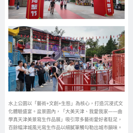
水上公園以「藝術+文創+生態」為核心，打造沉浸式文
化體驗盛宴。盆景園內，「大美天津、我愛我家——曲
學真天津美景寫生作品展」吸引眾多藝術愛好者駐足，
百餘幅津城風光寫生作品以細膩筆觸勾勒出城市韻味。