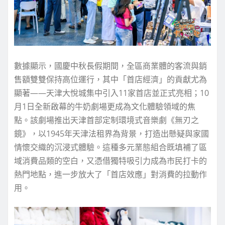
數據顯示，國慶中秋長假期間，全區商業體的客流與銷
售額雙雙保持高位運行，其中「首店經濟」的貢獻尤為
顯著——天津大悅城集中引入11家首店並正式亮相；10
月1日全新啟幕的牛奶劇場更成為文化體驗領域的焦
點。該劇場推出天津首部定制環境式音樂劇《無刃之
鏡》，以1945年天津法租界為背景，打造出懸疑與家國
情懷交織的沉浸式體驗。這種多元業態組合既填補了區
域消費品類的空白，又憑借獨特吸引力成為市民打卡的
熱門地點，進一步放大了「首店效應」對消費的拉動作
用。