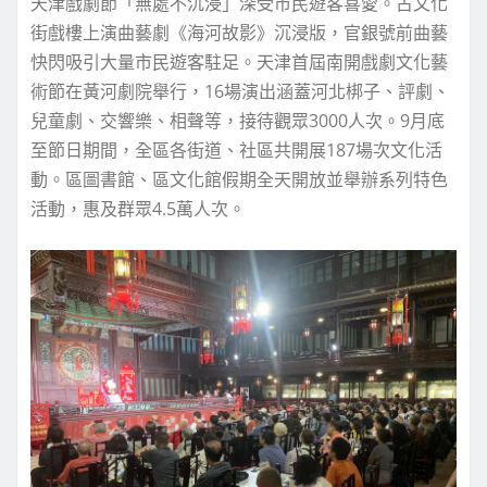
天津戲劇節「無處不沉浸」深受市民遊客喜愛。古文化
街戲樓上演曲藝劇《海河故影》沉浸版，官銀號前曲藝
快閃吸引大量市民遊客駐足。天津首屆南開戲劇文化藝
術節在黃河劇院舉行，16場演出涵蓋河北梆子、評劇、
兒童劇、交響樂、相聲等，接待觀眾3000人次。9月底
至節日期間，全區各街道、社區共開展187場次文化活
動。區圖書館、區文化館假期全天開放並舉辦系列特色
活動，惠及群眾4.5萬人次。