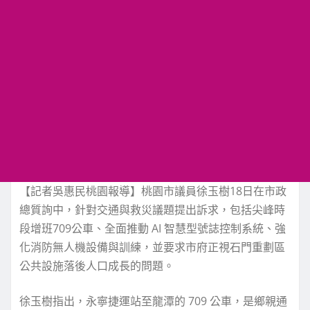
【記者吳惠民桃園報導】桃園市議員徐玉樹18日在市政
總質詢中，針對交通與救災議題提出訴求，包括尖峰時
段增班709公車、全面推動 AI 智慧型號誌控制系統、強
化消防無人機設備與訓練，並要求市府正視石門重劃區
公共設施落後人口成長的問題。
徐玉樹指出，永寧捷運站至龍潭的 709 公車，是鄉親通