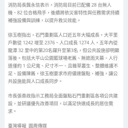
消防局長龔永信表示，消防局目前已配備 28 台無人
機、82 位合格飛手，後續將依災害特性與任務需求持續
補強設備與訓練，以提升救災效能。
徐玉樹指出，石門重劃區人口近五年大幅成長，大平里
戶數從 1242 增至 2376、人口成長 1274 人，五年內從
龍潭 32 里中的第20名躍升至第3名，但公共設施卻明顯
落後。包括大平山公園籃球場老舊、無遮雨天幕、人行
道僅約 1 公尺寬、尺寸不一、且雜草叢生、整體維護不
足、設備陳舊，徐玉樹要求市府儘速盤點、補強，讓公
共設施能與人口成長同步。
市長張善政指示工務局全面盤點石門重劃區各項公共建
設，並研議優先改善項目，以滿足快速成長的居住需
求。
臺灣導報 圓周傳媒