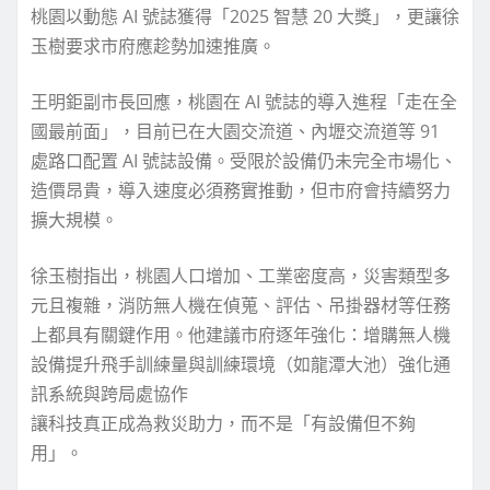
桃園以動態 AI 號誌獲得「2025 智慧 20 大獎」，更讓徐
玉樹要求市府應趁勢加速推廣。
王明鉅副市長回應，桃園在 AI 號誌的導入進程「走在全
國最前面」，目前已在大園交流道、內壢交流道等 91
處路口配置 AI 號誌設備。受限於設備仍未完全市場化、
造價昂貴，導入速度必須務實推動，但市府會持續努力
擴大規模。
徐玉樹指出，桃園人口增加、工業密度高，災害類型多
元且複雜，消防無人機在偵蒐、評估、吊掛器材等任務
上都具有關鍵作用。他建議市府逐年強化：增購無人機
設備提升飛手訓練量與訓練環境（如龍潭大池）強化通
訊系統與跨局處協作
讓科技真正成為救災助力，而不是「有設備但不夠
用」。