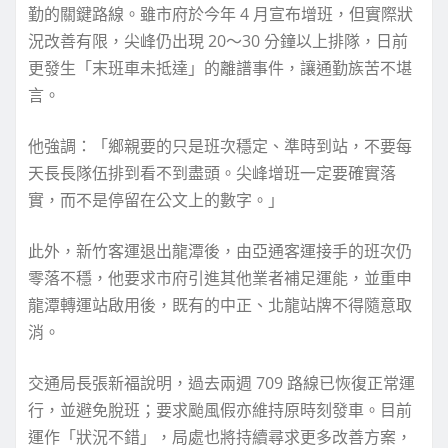
勤的關鍵路線。雖市府於今年 4 月宣布增班，但實際狀
況改善有限，尖峰仍出現 20〜30 分鐘以上排隊，日前
更發生「末班車未抵達」的離譜事件，讓通勤族苦不堪
言。
他強調：「鄉親要的只是班次穩定、準時到站，不要每
天長長隊伍排到看不到盡頭。尖峰增班一定要確實落
實，而不是停留在公文上的數字。」
此外，新竹客運退出龍潭後，由亞通客運接手的班次仍
零落不穩，他要求市府引進其他業者補足運能，並重申
龍潭轉運站啟用後，既有的中正、北龍站牌不得隨意取
消。
交通局長張新福說明，過去兩週 709 路線已恢復正常運
行，並避免脫班；要求颱風假亦維持原時刻發車。目前
運作「狀況不錯」，局處也將持續尋求更多改善方案，