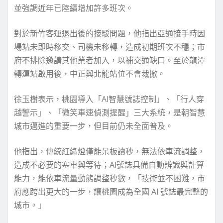
並強調近年已陸續增加許多班次。
對於新竹客運退出後的接駁問題，他指出亞通接手時因
場站未即時移交、司機未移轉，造成初期班次不穩；市
府不排除邀請其他業者加入，以補交通缺口。至於龍潭
轉運站啟用後，中正與北龍站位不會裁撤。
徐玉樹表示，桃園導入「AI智慧號誌控制」、「行人穿
越警示」、「微笑車速偵測提醒」三大系統，是朝智慧
城市邁進的重要一步，但目前仍未全面普及。
他指出，傳統紅綠燈僅能呆板讀秒，無法依車流調整，
造成不必要的塞車與等待；AI號誌具備自動辨識與計算
能力，能依車流量動態調整秒數，「技術並不困難，市
府應跨出更大的一步，讓桃園成為全國 AI 號誌最完整的
城市。」