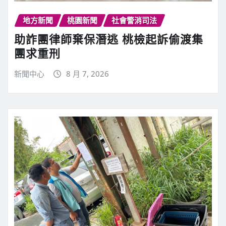
地方新聞
桃園新聞
社會警消司法
助詐團律師棄保潛逃 桃檢起訴偷渡集
團求重刑
新聞中心
8 月 7, 2026