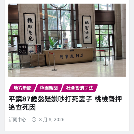
地方新聞
桃園新聞
社會警消司法
平鎮87歲翁疑嫌吵打死妻子 桃檢聲押
追查死因
新聞中心
8 月 8, 2026