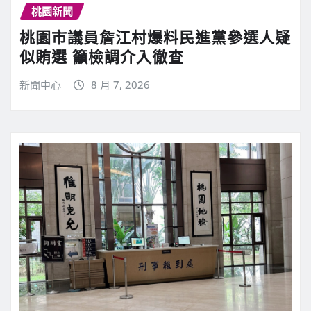
桃園新聞
桃園市議員詹江村爆料民進黨參選人疑
似賄選 籲檢調介入徹查
新聞中心
8 月 7, 2026