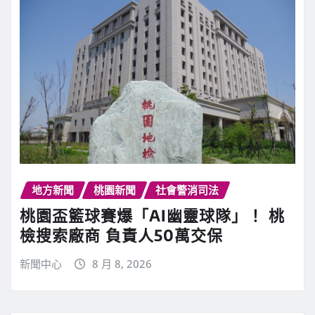
地方新聞
桃園新聞
社會警消司法
桃園盃籃球賽爆「AI幽靈球隊」！ 桃
檢搜索廠商 負責人50萬交保
新聞中心
8 月 8, 2026