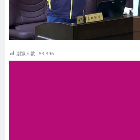
瀏覽人數 :
83,396