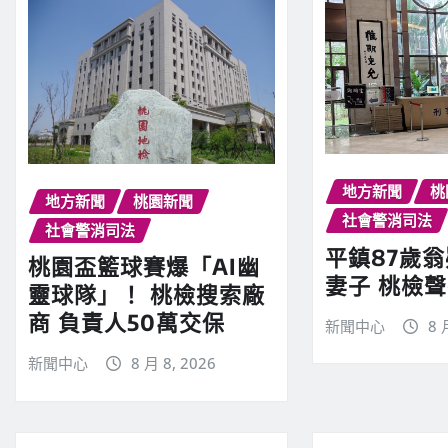
地方新聞
桃
地方新聞
桃園新聞
社會警消司法
社會警消司法
平鎮87歲
桃園盃籃球賽爆「AI幽
妻子 桃檢
靈球隊」！ 桃檢搜索廠
商 負責人50萬交保
新聞中心
8 
新聞中心
8 月 8, 2026