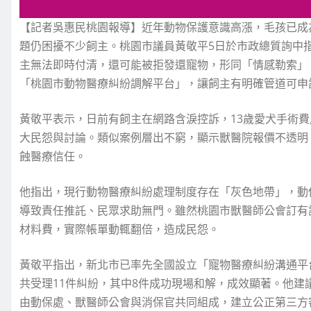
【記者吳惠民桃園報導】近年動物保護意識高漲，毛孩已成
題仍困擾不少飼主。桃園市議員黃敬平5日於市政總質詢中
主無法即時付清，還可能被拒發還寵物，形同「情感勒索」
「桃園市動物醫療糾紛調解平台」，讓飼主有明確管道可申
黃敬平表示，日前有飼主在網路含淚控訴，13歲愛犬手術費
大民怨與討論。類似案例層出不窮，顯示獸醫院報價不透明
蝕醫療信任。
他指出，現行動物醫療糾紛處理制度存在「灰色地帶」，動
導致責任推託、民眾求助無門。雖然桃園市獸醫師公會訂有
材料費，實際帳單動輒翻倍，造成民怨。
黃敬平指出，新北市已率先全國設立「寵物醫療糾紛溝通平
共受理11件糾紛，其中8件成功現場和解，成效顯著。他
由動保處、獸醫師公會與消保官共同組成，建立公正第三方