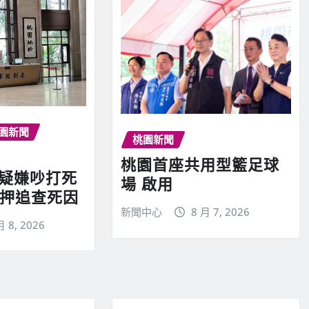
園新聞
桃園新聞
桃園首座共用型籃足球
翁疑嫌吵打死
場 啟用
聲押追查死因
新聞中心
8 月 7, 2026
月 8, 2026