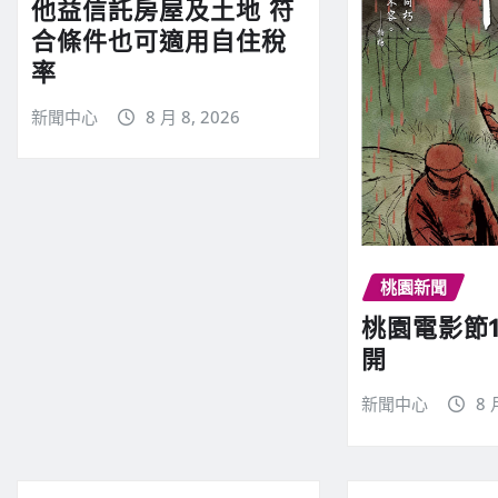
他益信託房屋及土地 符
合條件也可適用自住稅
率
新聞中心
8 月 8, 2026
桃園新聞
桃園電影節
開
新聞中心
8 