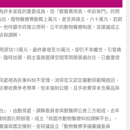
為許多家庭的重要成員，但「獸醫費用高、申訴無門」的問
指出，寵物醫療費動輒上萬元，甚至高達五、六十萬元，若飼
。他呼籲市府建立透明、公平的動物醫療制度，並建議成立
訴與調解。
用原估13萬元，最終暴增至30萬元，卻仍不幸離世，引發廣
、臨時加價、飼主毫無選擇空間等問題普遍存在，已嚴重侵
保處視為民事糾紛不受理，消保官又認定屬動保範疇退回，
診療收費參考標準，但未強制公開，且手術費常未含藥品與
台」，由動保處、調解委員會與獸醫師公會三方組成，去年
建議桃園比照辦理，成立「桃園市動物醫療糾紛調解平台」，
審議與鑑定機制，並研議設立「動物醫療爭議審議委員