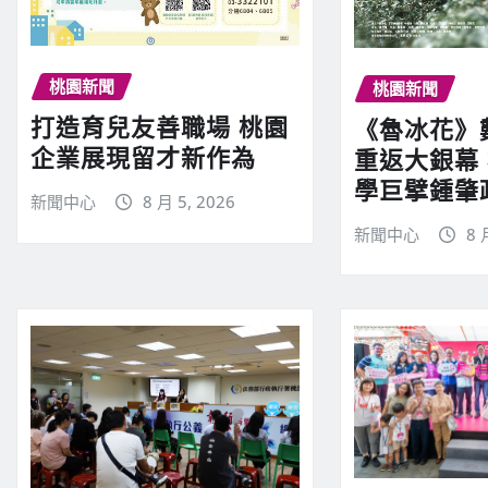
桃園新聞
桃園新聞
打造育兒友善職場 桃園
《魯冰花》
企業展現留才新作為
重返大銀幕
學巨擘鍾肇
新聞中心
8 月 5, 2026
新聞中心
8 