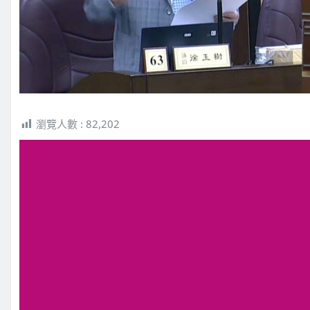
瀏覽人數 :
82,202