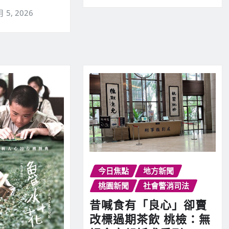
月 5, 2026
今日焦點
地方新聞
桃園新聞
社會警消司法
昔喊食有「良心」卻賣
改標過期茶飲 桃檢：無