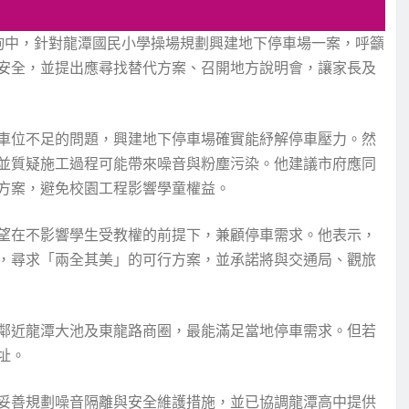
詢中，針對龍潭國民小學操場規劃興建地下停車場一案，呼籲
安全，並提出應尋找替代方案、召開地方說明會，讓家長及
車位不足的問題，興建地下停車場確實能紓解停車壓力。然
並質疑施工過程可能帶來噪音與粉塵污染。他建議市府應同
方案，避免校園工程影響學童權益。
望在不影響學生受教權的前提下，兼顧停車需求。他表示，
，尋求「兩全其美」的可行方案，並承諾將與交通局、觀旅
鄰近龍潭大池及東龍路商圈，最能滿足當地停車需求。但若
址。
妥善規劃噪音隔離與安全維護措施，並已協調龍潭高中提供