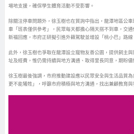
場地支援，確保學生體育活動不受影響。
除關注停車問題外，徐玉樹也在質詢中指出，龍潭地區公車
車「班表僅供參考」，民眾每天都擔心隔天搭不到車，交通
新福回應，市府正研擬引進外籍駕駛並增設「桃小巴」路線
此外，徐玉樹也爭取在龍潭設立寵物友善公園，提供飼主與
址及經費，惟仍需持續與地方溝通、取得里長同意，期盼儘
徐玉樹最後強調，市府推動建設應以民眾安全與生活品質為
更不能犧牲」，呼籲市府積極與地方溝通，找出兼顧教育與