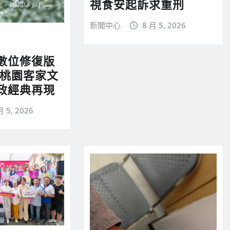
視食安起訴求重刑
新聞中心
8 月 5, 2026
數位修復版
 桃園客家文
政經典再現
月 5, 2026