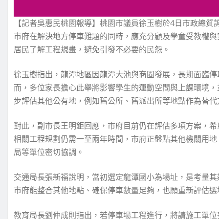
【記者吳惠民桃園報導】桃園市議員徐玉樹於4日市政總質
市府在解決地方停車難題的同時，應充分顧及學童受教權與
居民了解工程規畫，避免引發不必要的民怨。
徐玉樹指出，龍潭地區因龍潭大池與商圈發展，長期面臨停
而，多位家長擔心此舉將影響學生的運動空間與上課環境，
步評估其他公有地，例如舊公所、舊派出所等地點作為替代
對此，副市長王明鉅回應，市府目前仍在評估多項方案，希
相關工程規劃仍需一至兩年時間，市府正盤點其他機關用地
局等單位密切協調。
交通局長張新福說明，當初選定龍潭國小為場址，是考量其
市府能整合其他地點、確保停車數量足夠，也願重新評估選
教育局長劉仲成則指出，若停車場工程進行，將請施工單位