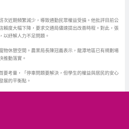
班次近期頻繁減少，導致通勤民眾權益受損。他批評目前公
信賴度大幅下降，要求交通局儘速提出改善時程。對此，張
，以紓解人力不足問題。
寵物休憩空間。農業局長陳冠義表示，龍潭地區已有規劃場
快推動落實。
首要考量，「停車問題要解決，但學生的權益與居民的安心
發展的平衡點。