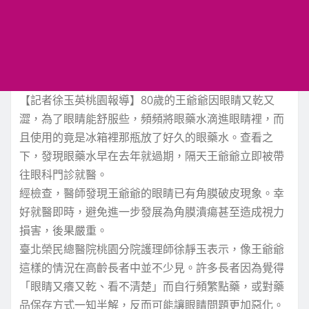
【記者徐玉英桃園報導】80歲的王爺爺因眼睛又乾又
澀，為了眼睛能舒服些，頻頻將眼藥水滴進眼睛裡，而
且使用的竟是冰箱裡那瓶放了好久的眼藥水。查看之
下，發現眼藥水早在去年就過期，隔天王爺爺立即被帶
往眼科門診就醫。
經檢查，醫師發現王爺爺的眼睛已有角膜破皮現象。幸
好就醫即時，避免進一步發展為角膜潰瘍甚至造成視力
損害，後果嚴重。
臺北榮民總醫院桃園分院護理師徐靜玉表示，像王爺爺
這樣的情況在高齡長者中並不少見。許多長者因為覺得
「眼睛又癢又乾、看不清楚」而自行頻繁點藥，或對藥
品保存方式一知半解，反而可能讓眼睛問題更加惡化。