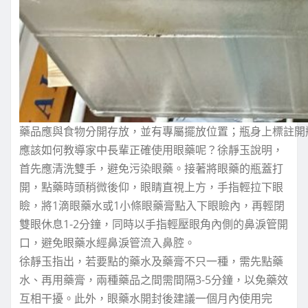
藥品應與食物分開存放，並有專屬擺放位置；瓶身上標註開
應該如何教導家中長輩正確使用眼藥呢？徐靜玉說明，
首先應清洗雙手，避免污染眼藥。接著將眼藥的瓶蓋打
開，點藥時頭稍微後仰，眼睛直視上方，手指輕拉下眼
瞼，將1滴眼藥水或1小條眼藥膏點入下眼瞼內，再輕閉
雙眼休息1-2分鐘，同時以手指輕壓眼角內側的鼻淚管開
口，避免眼藥水經鼻淚管流入鼻腔。
徐靜玉指出，若要點的藥水及藥膏不只一種，需先點藥
水、再用藥膏，兩種藥品之間需間隔3-5分鐘，以免藥效
互相干擾。此外，眼藥水開封後建議一個月內使用完