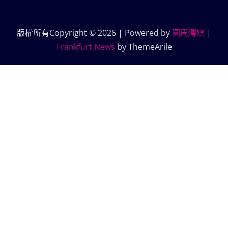
版權所有Copyright © 2026 | Powered by
圓周傳媒
|
Frankfurt News
by ThemeArile