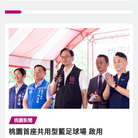
桃園新聞
桃園首座共用型籃足球場 啟用