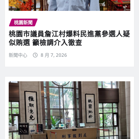
桃園新聞
桃園市議員詹江村爆料民進黨參選人疑
似賄選 籲檢調介入徹查
新聞中心
8 月 7, 2026