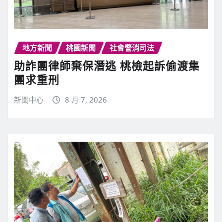
地方新聞
桃園新聞
社會警消司法
助詐團律師棄保潛逃 桃檢起訴偷渡集
團求重刑
新聞中心
8 月 7, 2026