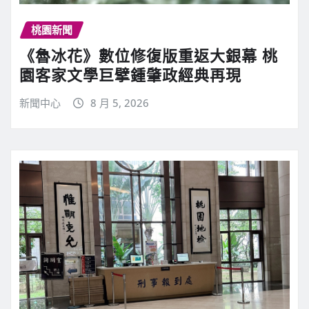
桃園新聞
《魯冰花》數位修復版重返大銀幕 桃
園客家文學巨擘鍾肇政經典再現
新聞中心
8 月 5, 2026