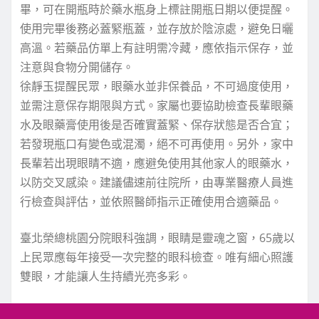
畢，可在開瓶時於藥水瓶身上標註開瓶日期以便提醒。
使用完畢後務必蓋緊瓶蓋，並存放於陰涼處，避免日曬
高溫。若藥品仿單上有註明需冷藏，應依指示保存，並
注意與食物分開儲存。
徐靜玉提醒民眾，眼藥水並非保養品，不可過度使用，
並需注意保存期限與方式。家屬也要協助檢查長輩眼藥
水及眼藥膏使用後是否確實蓋緊、保存狀態是否合宜；
若發現瓶口有變色或混濁，絕不可再使用。另外，家中
長輩若出現眼睛不適，應避免使用其他家人的眼藥水，
以防交叉感染。建議儘速前往院所，由專業醫療人員進
行檢查與評估，並依照醫師指示正確使用合適藥品。
臺北榮總桃園分院眼科強調，眼睛是靈魂之窗，65歲以
上民眾應每年接受一次完整的眼科檢查。唯有細心照護
雙眼，才能讓人生持續光亮多彩。