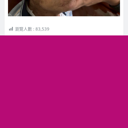
瀏覽人數 :
83,539