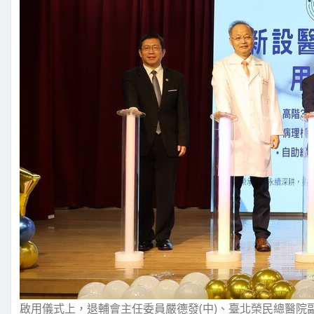
啟用儀式上，退輔會主任委員嚴德發(中)、臺北榮民總醫院副院