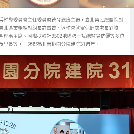
兵輔導委員會主任委員嚴德發親臨主禮，臺北榮民總醫院副
署北區業務組副組長許菁菁、退輔會就醫保健處處長劉峻
理事主席、國際扶輪社3502地區張玉斌總監賢伉儷等多位
及里長等，一起祝福北榮桃園分院建院31週年。