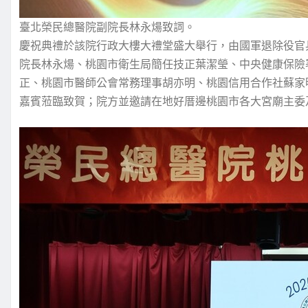
臺北榮民總醫院副院長林永煬致詞。
慶祝典禮於該院行政大樓大禮堂盛大舉行，由國軍退除役官
院長林永煬、桃園市衛生局簡任技正葉潔瑩、中央健康保險
正、桃園市醫師公會常務理事胡亦明、桃園信用合作社蘇家明
嘉賓蒞臨致賀；院方並邀請在地好厝邊桃園市各大宮廟主委