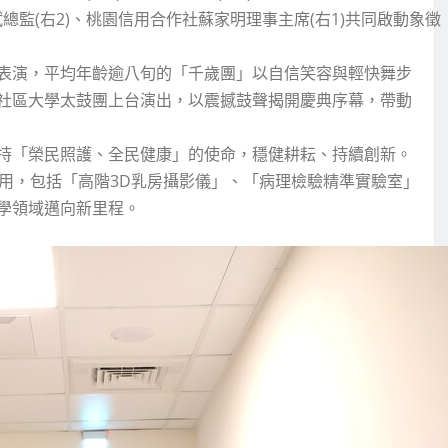
斌總監(右2)、桃園信用合作社蘇家明理事主席(右1)共同啟動象
表演，平均年齡逾八旬的「千歲團」以自信笑容與輕快舞步
社區大學太鼓團上台演出，以震撼鼓聲揭開慶典序幕，帶動
持「榮民照護、全民健康」的使命，穩健耕耘、持續創新。
用，包括「高階3D乳房攝影儀」、「病理檢驗精準實驗室」
學領域邁向新里程。