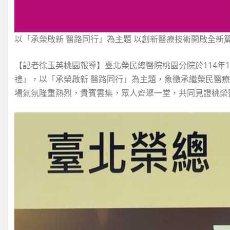
以「承榮啟新 醫路同行」為主題 以創新醫療技術開啟全新
【記者徐玉英桃園報導】臺北榮民總醫院桃園分院於114年1
禮」，以「承榮啟新 醫路同行」為主題，象徵承繼榮民醫
場氣氛隆重熱烈，貴賓雲集，眾人齊聚一堂，共同見證桃榮