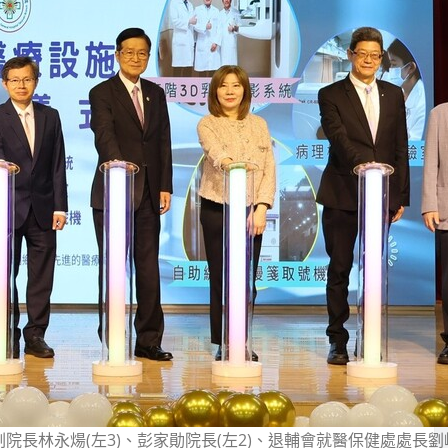
長林永煬(左3)、彭家勛院長(左2)、退輔會就醫保健處處長劉峻