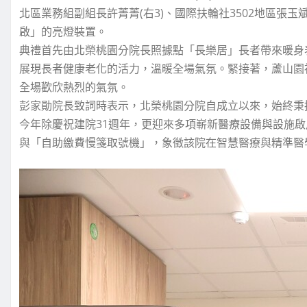
北區業務組副組長許菁菁(右3)、國際扶輪社3502地區張玉
啟」的亮燈裝置。
典禮首先由北榮桃園分院長照據點「長樂居」長者帶來暖身
展現長者健康老化的活力，溫暖全場氣氛。緊接著，蘆山園
全場歡欣熱烈的氣氛。
彭家勛院長致詞時表示，北榮桃園分院自成立以來，始終秉
今年除慶祝建院31週年，更迎來多項嶄新醫療設備與設施啟
與「自助繳費慢箋取號機」，象徵該院在智慧醫療與精準醫