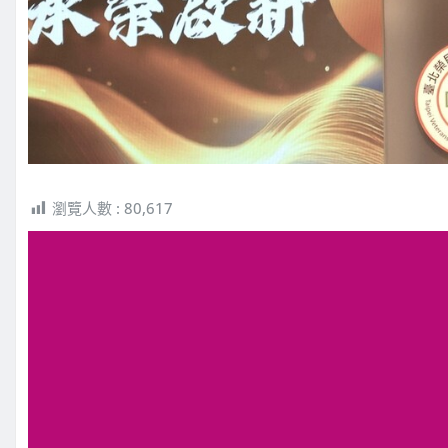
瀏覽人數 :
80,617