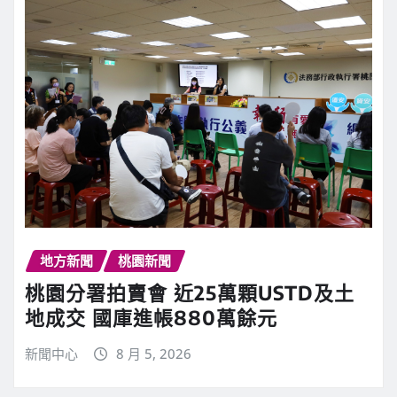
地方新聞
桃園新聞
桃園分署拍賣會 近25萬顆USTD及土
地成交 國庫進帳880萬餘元
新聞中心
8 月 5, 2026