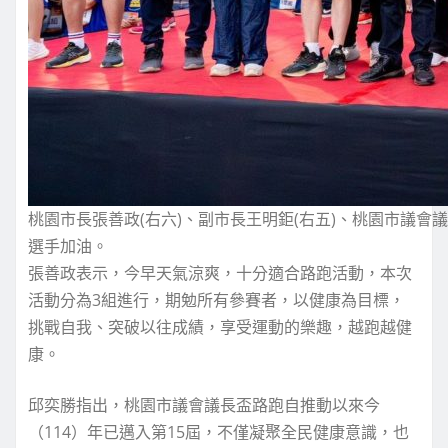
桃園市長張善政(右六)、副市長王明鉅(右五)、桃園市議會
選手加油。
張善政表示，今早天氣涼爽，十分適合路跑活動，本次
活動分為3組進行，期勉所有參賽者，以健康為目標，
挑戰自我、突破以往成績，享受運動的樂趣，越跑越健
康。
邱奕勝指出，桃園市議會議長盃路跑自推動以來今
（114）年已邁入第15屆，不僅凝聚全民健康意識，也