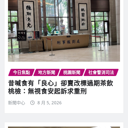
今日焦點
地方新聞
桃園新聞
社會警消司法
昔喊食有「良心」卻賣改標過期茶飲
桃檢：無視食安起訴求重刑
新聞中心
8 月 5, 2026