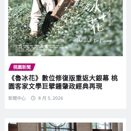
桃園新聞
《魯冰花》數位修復版重返大銀幕 桃
園客家文學巨擘鍾肇政經典再現
新聞中心
8 月 5, 2026