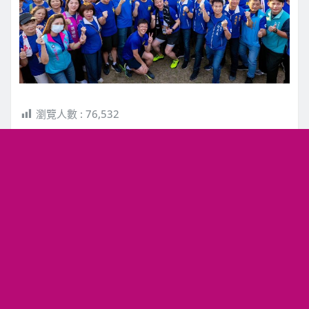
瀏覽人數 :
76,532