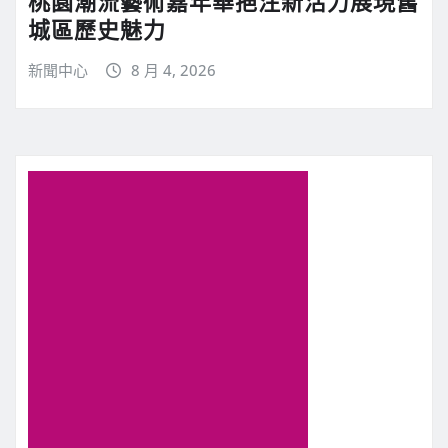
桃園潮流藝術嘉年華挹注新活力展現舊
城區歷史魅力
新聞中心
8 月 4, 2026