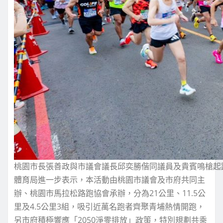
桃園市長張善政與市議會議長邱奕勝偕同議員及貴賓鳴槍起
體育局進一步表示，本活動由桃園市議會及市府共同主
辦、桃園市馬拉松路跑協會承辦，分為21公里、11.5公
里及4.5公里3組，吸引近萬名跑者齊聚青埔熱情開跑，
另市府積極響應「2050淨零排放」政策，特別規劃共乘