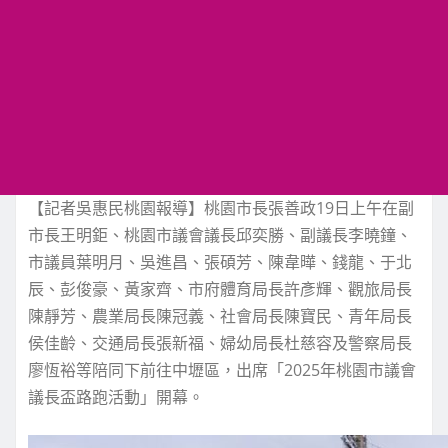
【記者吳惠民桃園報導】桃園市長張善政19日上午在副
市長王明鉅、桃園市議會議長邱奕勝、副議長李曉鐘、
市議員葉明月、吳進昌、張碩芳、陳韋曄、錢龍、于北
辰、彭俊豪、黃家齊、市府體育局長許彥輝、觀旅局長
陳靜芳、農業局長陳冠義、社會局長陳寶民、青年局長
侯佳齡、交通局長張新福、婦幼局長杜慈容及警察局長
廖恆裕等陪同下前往中壢區，出席「2025年桃園市議會
議長盃路跑活動」開幕。