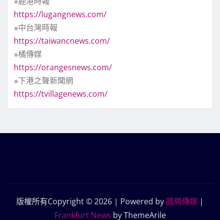
※鹿港時報
https://lugangnews.com/
※中台灣時報
https://taiwancnews.com/
※橘傳媒
https://orangesnews.com/
※下港之聲新聞網
https://tvillagenews.com/
版權所有Copyright © 2026 | Powered by
圓周傳媒
|
Frankfurt News
by ThemeArile