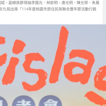
袖森國斌、副總族群領袖李國光、林欽明、唐光明、陳光榮、朱萬
文化局出席「114年度桃園市原住民族聯合豐年節活動行銷