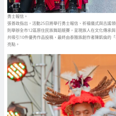
勇士報信。
張善政指出，活動25日將舉行勇士報信、祈福儀式與古謠領
則舉辦全市12區原住民族舞蹈競賽，呈現族人在文化傳承
共吸引10件優秀作品投稿，最終由泰雅族創作者陳凱倫的「桃園
亮點。