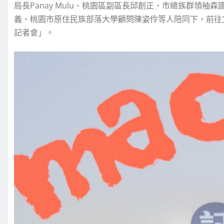
局長Panay Mulu、桃園區副區長邱創正、市總族群領
義、桃園市原住民族部落大學顧問陳姿伶等人陪同下，前往
記者會」。