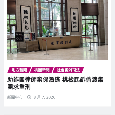
地方新聞
桃園新聞
社會警消司法
助詐團律師棄保潛逃 桃檢起訴偷渡集
團求重刑
新聞中心
8 月 7, 2026