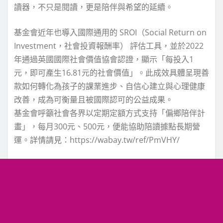
讀器，不只是閱讀，更是陪伴與希望的延續。
基金會近年也導入國際通用的 SROI（Social Return on
Investment，社會投資報酬率） 評估工具，並於2022
年通過英國國際社會價值協會認證，顯示「每投入1
元，即可產生16.81元的社會價值」。此成效具體呈現善
款如何轉化為孩子的課業進步、自信心建立與心理健康
改善，成為可衡量且被國際認可的公益成果。
基金會呼籲社會各界以定期定額方式支持「偏鄉陪伴計
畫」，每月300元、500元，便能協助陪讀據點長期營
運。詳情請見：https://wabay.tw/ref/PmVHY/