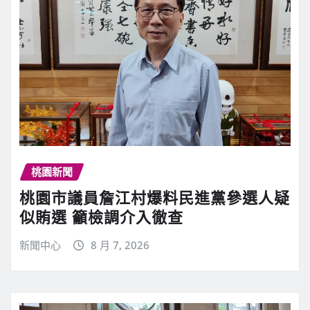
桃園新聞
桃園市議員詹江村爆料民進黨參選人疑
似賄選 籲檢調介入徹查
新聞中心
8 月 7, 2026