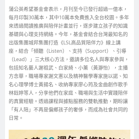
蒲公英希望基金會表示，月刊至今已發行超過一億本，
每月印製30萬本，其中10萬本免費進入全台校園。多年
來透過閱讀推廣與陪伴計畫並行，逐步建立孩子的知識
基礎與心理支持網絡。今年，基金會結合台灣最知名的
出版集團城邦集團打造《LSL高品質陪伴力》線上講
座，結合「傾聽（Listen）、支持（Support）、引導
（Lead）」三大核心方法，邀請多位名人與專家參與，
包括知名藝人謝祖武、白家綺、小薰（黃瀞怡），主播
方念華，職場專家謝文憲以及精神醫學專家施以諾、知
名心理學博士黃揚名、收納專家廖心筠及金曲創作歌手
林鈺婷等人，分享他們在家庭、職場與生活中實踐陪伴
的真實經驗。透過課程與據點服務的雙軌推動，期盼讓
「有人陪」不再是偏鄉孩子的奢侈，而成為社會共同的
日常。