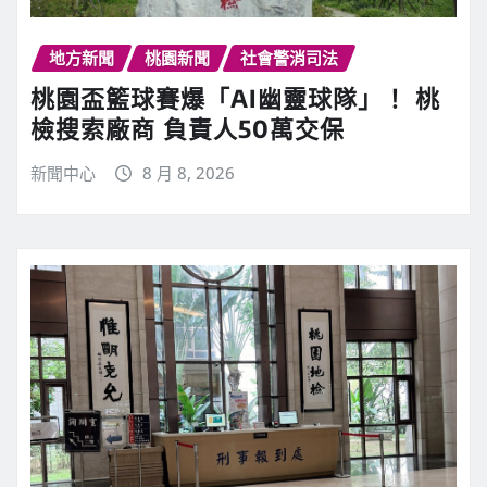
地方新聞
桃園新聞
社會警消司法
桃園盃籃球賽爆「AI幽靈球隊」！ 桃
檢搜索廠商 負責人50萬交保
新聞中心
8 月 8, 2026