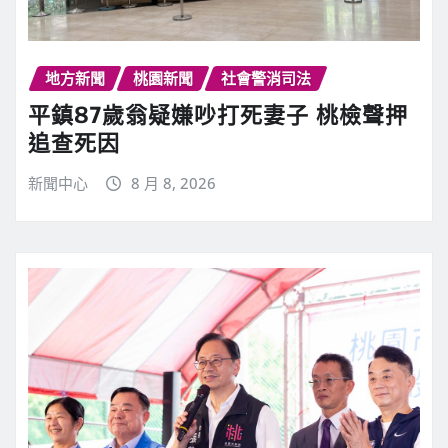
地方新聞
桃園新聞
社會警消司法
平鎮87歲翁疑嫌吵打死妻子 桃檢聲押
追查死因
新聞中心
8 月 8, 2026