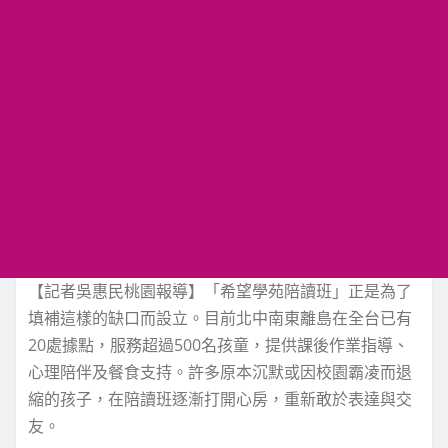
【記者吳惠民桃園報導】「希望學苑陪讀班」正是為了
填補這樣的缺口而設立。目前北中南東離島在全台已有
20處據點，服務超過500名孩童，提供課後作業指導、
心理陪伴及餐食支持。許多原本沉默或因校園霸凌而退
縮的孩子，在陪讀班逐漸打開心房，重新敢於表達與交
友。