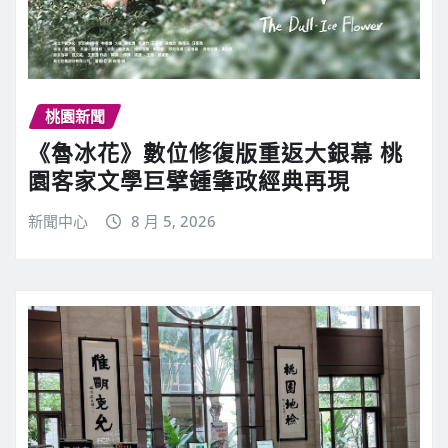
桃園新聞
《魯冰花》數位修復版重返大銀幕 桃
園客家文學巨擘鍾肇政經典再現
新聞中心
8 月 5, 2026