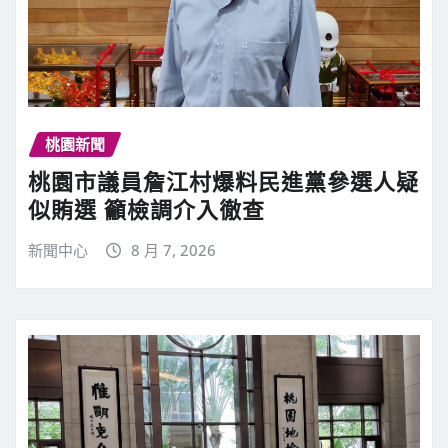
桃園新聞
桃園市議員詹江村爆料民進黨參選人疑
似賄選 籲檢調介入徹查
新聞中心
8 月 7, 2026