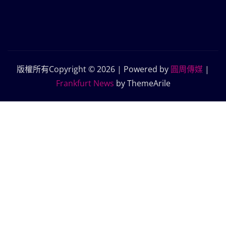
版權所有Copyright © 2026 | Powered by
圓周傳媒
|
Frankfurt News
by ThemeArile