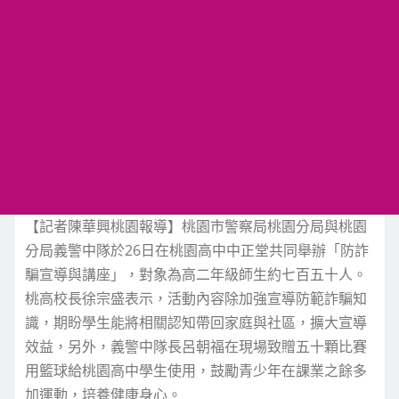
【記者陳華興桃園報導】桃園市警察局桃園分局與桃園
分局義警中隊於26日在桃園高中中正堂共同舉辦「防詐
騙宣導與講座」，對象為高二年級師生約七百五十人。
桃高校長徐宗盛表示，活動內容除加強宣導防範詐騙知
識，期盼學生能將相關認知帶回家庭與社區，擴大宣導
效益，另外，義警中隊長呂朝福在現場致贈五十顆比賽
用籃球給桃園高中學生使用，鼓勵青少年在課業之餘多
加運動，培養健康身心。