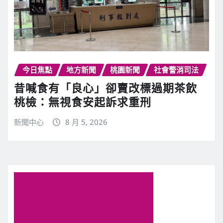
今日焦點
地方新聞
桃園新聞
社會警消司法
昔喊食有「良心」卻賣改標過期茶飲
桃檢：無視食安起訴求重刑
新聞中心
8 月 5, 2026