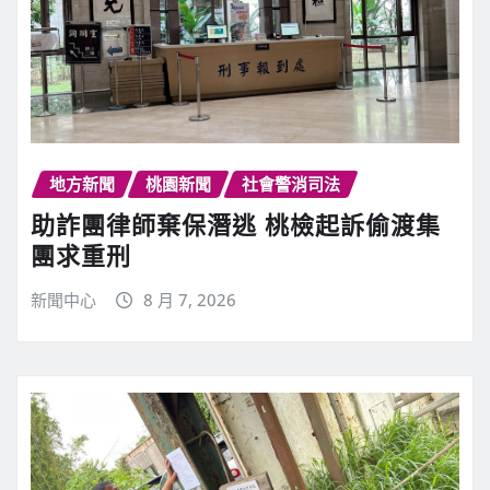
地方新聞
桃園新聞
社會警消司法
助詐團律師棄保潛逃 桃檢起訴偷渡集
團求重刑
新聞中心
8 月 7, 2026