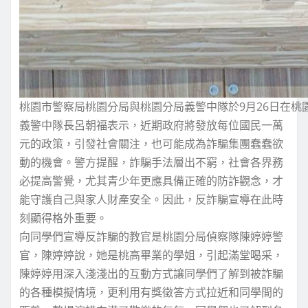
桃園市警察局桃園分局與桃園分局義警中隊於9月26日在
義警中隊長呂朝福表示，近期政府將發放每位國民一萬
元的政策，引發社會關注，也可能成為詐騙集團蠢蠢欲
動的機會。警方提醒，詐騙手法層出不窮，社會各界務
必提高警覺，尤其青少年更應具備正確的防詐觀念，才
能守護自己與家人財產安全。因此，反詐騙宣導在此時
刻顯得格外重要。
向同學們宣導反詐騙的教官是桃園分局偵察隊陳婷婷警
官，陳婷婷說，她是桃高畢業的學姐，引起滿堂喝采，
陳婷婷用深入淺淺出的互動方式讓同學們了解到被詐騙
的各種模擬情境，更利用有獎徵答方式拉近和同學間的