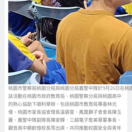
桃園市警察局桃園分局與桃園分局義警中隊於9月26日在
該活動在桃園市政府教育局、桃園警察分局與桃園高中
的熱心協助下順利舉辦，包括桃園市教育局專委林光
偉、桃園市家長協會理長溫碧雲、鳳凰獅子會會長陳玉
麗、義警中隊副隊長陳家驊．三越電子詹美華董事長、
觀音高中鄭齡憶校長等出席，共同推動校園安全與青年