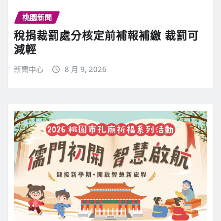
桃園新聞
稅捐裁罰處分核定前補報補繳 裁罰可
減輕
新聞中心
8 月 9, 2026