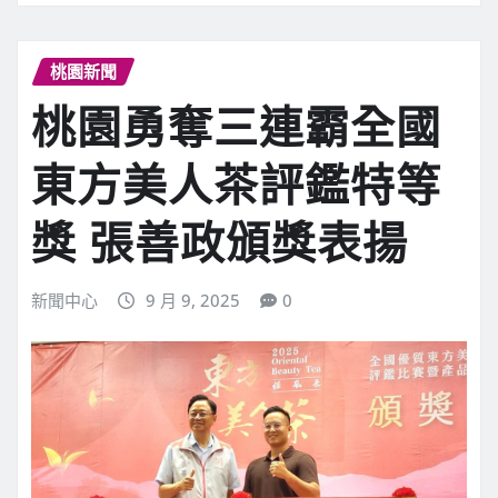
桃園新聞
桃園勇奪三連霸全國
東方美人茶評鑑特等
獎 張善政頒獎表揚
新聞中心
9 月 9, 2025
0