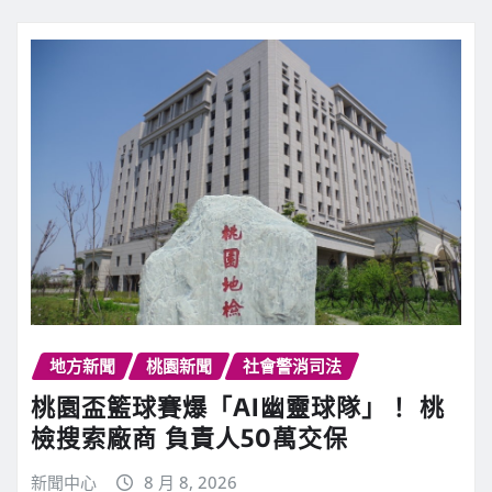
地方新聞
桃園新聞
社會警消司法
桃園盃籃球賽爆「AI幽靈球隊」！ 桃
檢搜索廠商 負責人50萬交保
新聞中心
8 月 8, 2026