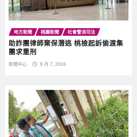
地方新聞
桃園新聞
社會警消司法
助詐團律師棄保潛逃 桃檢起訴偷渡集
團求重刑
新聞中心
8 月 7, 2026