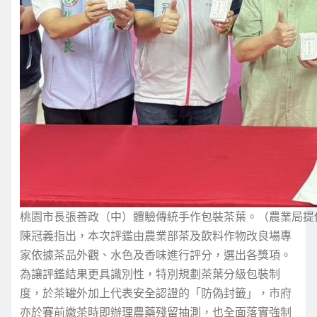
桃園市長張善政（中）體驗傳統手作包裝茶葉。（農業局提
陳冠義指出，本次評鑑由農業部茶及飲料作物改良場專
家依據茶品外觀、水色及香味進行評分，選出各獎項。
為讓評鑑結果更具識別性，特別規劃茶葉分級包裝制
度，於茶罐外加上代表安全認證的「防偽封籤」，市府
亦於賽前繳茶時即辦理農藥殘留抽測，也全面落實強制