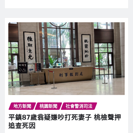
地方新聞
桃園新聞
社會警消司法
平鎮87歲翁疑嫌吵打死妻子 桃檢聲押
追查死因