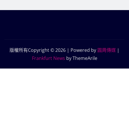
版權所有Copyright © 2026 | Powered by
圓周傳媒
|
Frankfurt News
by ThemeArile