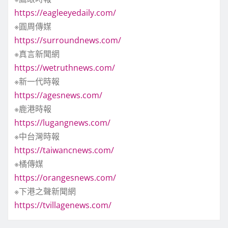
https://eagleeyedaily.com/
※圓周傳媒
https://surroundnews.com/
※真言新聞網
https://wetruthnews.com/
※新一代時報
https://agesnews.com/
※鹿港時報
https://lugangnews.com/
※中台灣時報
https://taiwancnews.com/
※橘傳媒
https://orangesnews.com/
※下港之聲新聞網
https://tvillagenews.com/