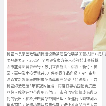
桃園市長張善政強調持續協助茶農強化製茶工藝技術，提升
陳冠義表示，2025年全國優質東方美人茶評鑑比賽於桃
園市龍潭區農會舉行，吸引來自新北、桃園、新竹、苗
栗、臺中及南投等地共391件參賽作品角逐。今年由龍
潭區文新製茶廠的謝來英勇奪最高榮譽「特等獎」，為
桃園締造連續3年奪冠的佳績，再度打響桃園優質農產
品牌。感謝在地茶農用心付出，市府也會繼續成為農友
們的後盾，積極推廣智慧茶園管理，並進行即時監測及
災害預防，輔導桃園智慧農耕團，解決茶產業從業人員