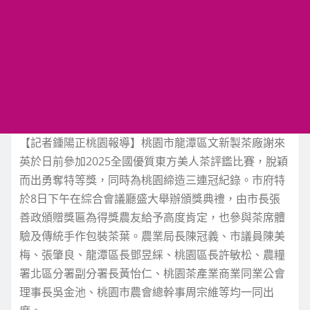
【記者鍾陽正桃園報導】桃園市龍潭區文新製茶廠謝來
英於日前參加2025全國優質東方美人茶評鑑比賽，脫穎
而出勇奪特等獎，同時為桃園締造三連冠紀錄。市府特
於8日下午在綜合會議廳盛大舉辦頒獎典禮，由市長張
善政頒贈獎匾為得獎農友給予高度肯定，也參與茶席體
驗及傳統手作包裝茶葉。農業局長陳冠義、市議員陳美
梅、張肇良、龍潭區長鄧昱綵、桃園區長許敏松、農糧
署北區分署副分署長黃怡仁、桃園茶產業商業同業公會
理事長吳金池、桃園市農會總幹事周宗維等均一同出