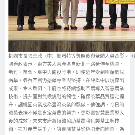
桃園市長張善政（中）頒贈特等獎匾後與全體人員合影。（
張善政表示，東方美人茶產區自新北一路延伸至桃園、
新竹、苗栗、臺中與南投等地，即使近年受到極端氣候
衝擊，參賽茶農仍憑藉專業與堅持，在評鑑中展現傑出
成果，令人敬佩。市府也將持續協助茶農導入智慧農業
技術，提升面對氣候挑戰的韌性，確保茶葉品質穩定提
升，讓桃園茶業成為臺灣茶業的驕傲。他強調，今日的
頒獎表揚不僅是肯定茶農的努力，更彰顯智慧農業導入
後的成效，未來市府將持續協助茶農強化製茶工藝技
術、提升產業競爭力，讓臺灣茶葉從桃園走向國際，為