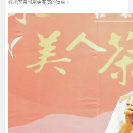
在地茶農開創更寬廣的舞臺。