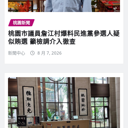
桃園新聞
桃園市議員詹江村爆料民進黨參選人疑
似賄選 籲檢調介入徹查
新聞中心
8 月 7, 2026