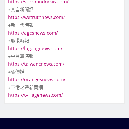
https://surroundnews.com/
※真言新聞網
https://wetruthnews.com/
※新一代時報
https://agesnews.com/
※鹿港時報
https://lugangnews.com/
※中台灣時報
https://taiwancnews.com/
※橘傳媒
https://orangesnews.com/
※下港之聲新聞網
https://tvillagenews.com/