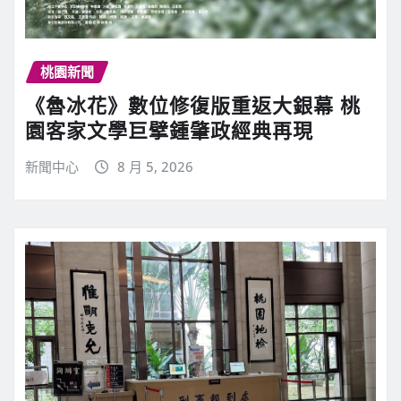
桃園新聞
《魯冰花》數位修復版重返大銀幕 桃
園客家文學巨擘鍾肇政經典再現
新聞中心
8 月 5, 2026