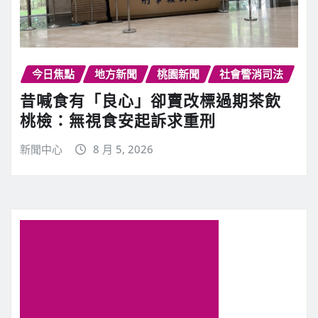
今日焦點
地方新聞
桃園新聞
社會警消司法
昔喊食有「良心」卻賣改標過期茶飲
桃檢：無視食安起訴求重刑
新聞中心
8 月 5, 2026