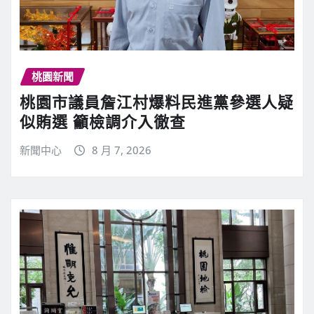
桃園新聞
桃園市議員詹江村爆料民進黨參選人疑
似賄選 籲檢調介入徹查
新聞中心
8 月 7, 2026