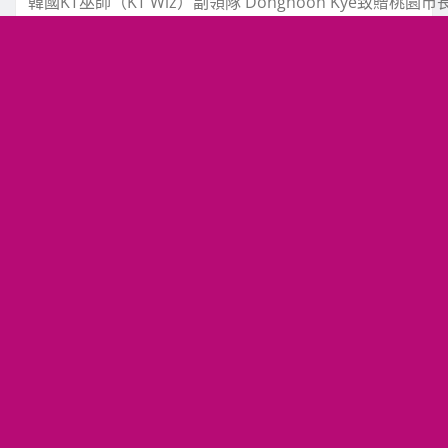
韓國KT巫師（KT Wiz）副領隊 Donghoon Kye致贈桃園