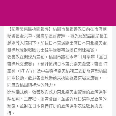
【記者吳惠民桃園報導】桃園市長張善政日前在市府副
秘書長金志聿、體育局長許彥輝 、觀光旅遊局副局長王
麗娟等人陪同下，前往日本宮城縣出席日本東北樂天金
鷲棒球隊對戰歐力士猛牛隊賽事並擔任開球嘉賓。
張善政在開球前宣布，桃園市將在今年11月舉辦「臺日
韓棒球交流賽」，預計邀請日本東北樂天金鷲、韓國KT
巫師（KT Wiz）及中華職棒樂天桃猿三支勁旅齊聚桃園
同場較勁，歡迎各國球迷前來桃園觀賞這場交流賽，一
同感受桃園與棒球的魅力。
開球儀式前，張善政與效力東北樂天金鷲隊的臺灣選手
陽柏翔、王彥程、蕭齊會面，並讚許旅日選手是臺灣的
驕傲，並對在日本職棒打拚的臺灣選手表達敬意與支
持。