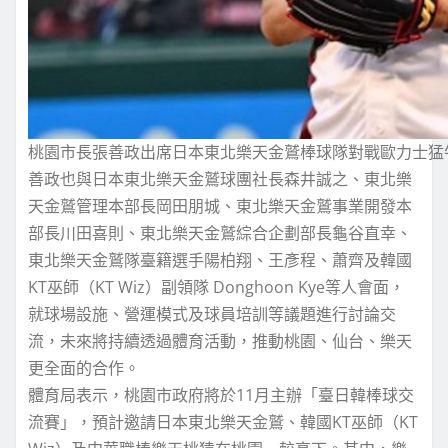
桃園市長張善政出席日本東北樂天金鷲棒球隊對戰歐力士猛
善政也與日本東北樂天金鷲球團社長森井誠之、東北樂
天金鷲管理本部長岡田朋城、東北樂天金鷲事業開發本
部長川田喜則、東北樂天金鷲綜合企劃部長龜谷直幸、
東北樂天金鷲隊臺籍選手陽柏翔、王彥程、蕭齊及韓國
KT巫師（KT Wiz）副領隊 Donghoon Kye等人會面，
就球場設施、營運模式及球員培訓等議題進行討論交
流，未來將持續透過體育活動，推動桃園、仙台、樂天
更全面的合作。
體育局表示，桃園市政府將於11月主辦「臺日韓棒球交
流賽」，預計邀請日本東北樂天金鷲、韓國KT巫師（KT