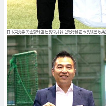
日本東北樂天金鷲球團社長森井誠之致贈桃園市長張善政樂