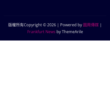
版權所有Copyright © 2026 | Powered by
圓周傳媒
|
Frankfurt News
by ThemeArile