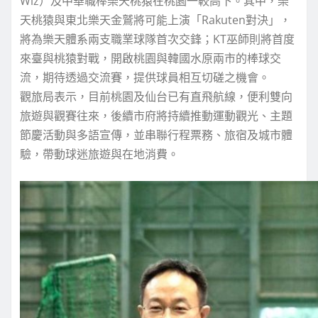
Wiz）及中華職棒樂天桃猿在桃園一較高下。其中，樂
天桃猿與東北樂天金鷲將可能上演「Rakuten對決」，
將為樂天體系兩支職業球隊首次交鋒；KT巫師則將首度
來臺與桃猿對戰，開啟桃園與韓國水原兩市的棒球交
流，期待透過交流賽，提供球員相互切磋之機會。
觀旅局表示，目前桃園及仙台已有直飛航線，便利雙向
旅遊與觀賽往來，後續市府將持續推動運動觀光、主題
節慶活動與多語宣傳，並串聯行程票務、旅宿及城市體
驗，帶動球迷旅遊與在地消費。