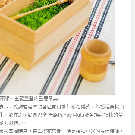
調雨順、五穀豐登的重要祭典。
表示，感謝耆老率領各區頭目進行祈福儀式，為播種祭揭開
並在原民局長巴奈 母路Panay Mulu及各族群領袖的帶
聚力與魅力。
象來掌握時序。每當櫻花盛開，便是播種小米的最佳時節，