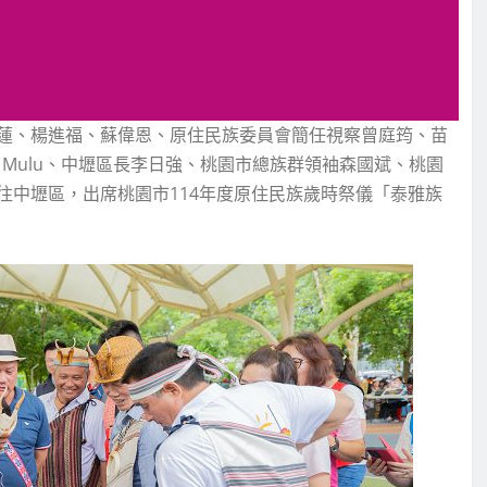
蓮、楊進福、蘇偉恩、原住民族委員會簡任視察曾庭筠、苗
y Mulu、中壢區長李日強、桃園市總族群領袖森國斌、桃園
往中壢區，出席桃園市114年度原住民族歲時祭儀「泰雅族