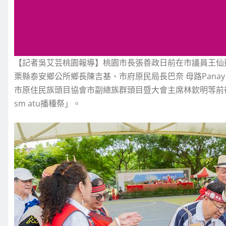
【記者吳艾芸桃園報導】桃園市長張善政日前在市議員王仙
栗縣泰安鄉公所鄉長陳吉基、市府原民局長巴奈 母路Pana
市原住民族頭目協會市副總族群頭目暨大會主席林欽明等前
sm atu播種祭」。