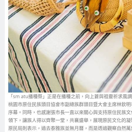
「sm atu播種祭」正是在播種之前，向上蒼與祖靈祈求風
桃園市原住民族頭目協會市副總族群頭目暨大會主席林欽明
序幕。同時，也感謝張市長一直以來關心與支持原住民族文化，
領下，讓族人得以齊聚一堂，共襄盛舉，展現原民文化的凝
原民局則表示，過去泰雅族並無月曆，而是透過觀察自然萬