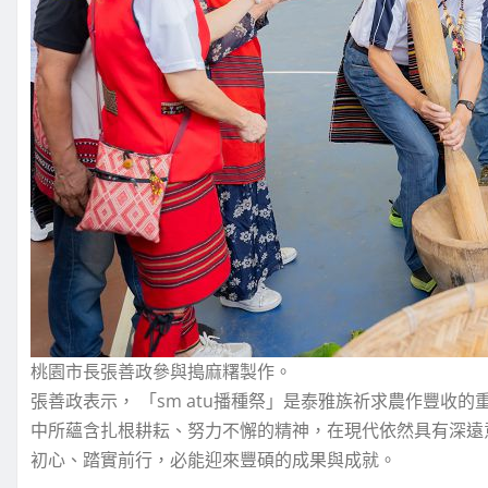
桃園市長張善政參與搗麻糬製作。
張善政表示， 「sm atu播種祭」是泰雅族祈求農作豐收
中所蘊含扎根耕耘、努力不懈的精神，在現代依然具有深遠
初心、踏實前行，必能迎來豐碩的成果與成就。