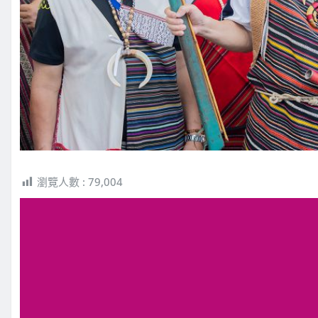
瀏覽人數 :
79,004