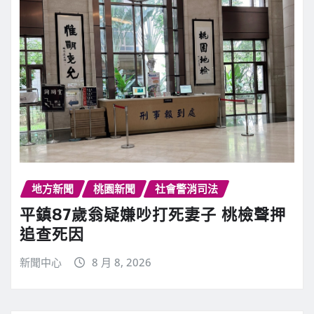
地方新聞
桃園新聞
社會警消司法
平鎮87歲翁疑嫌吵打死妻子 桃檢聲押
追查死因
新聞中心
8 月 8, 2026