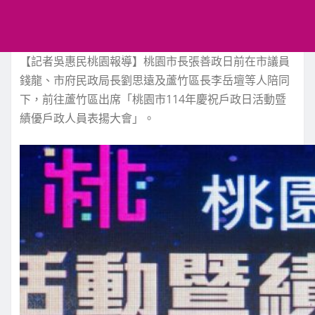
【記者吳惠民桃園報導】桃園市長張善政日前在市議員
錢龍、市府民政局長劉思遠及蘆竹區長李岳壇等人陪同
下，前往蘆竹區出席「桃園市114年慶祝戶政日活動暨
績優戶政人員表揚大會」。