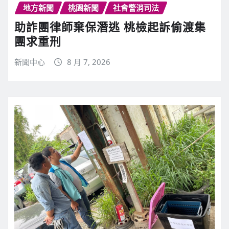
地方新聞
桃園新聞
社會警消司法
助詐團律師棄保潛逃 桃檢起訴偷渡集
團求重刑
新聞中心
8 月 7, 2026