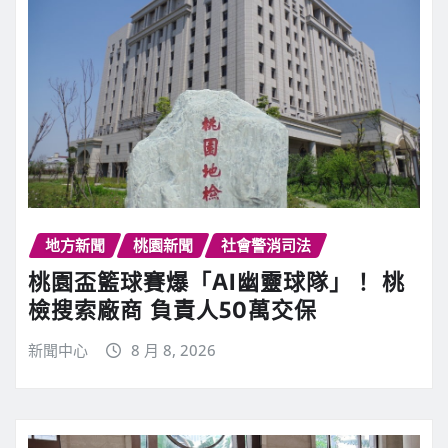
地方新聞
桃園新聞
社會警消司法
桃園盃籃球賽爆「AI幽靈球隊」！ 桃
檢搜索廠商 負責人50萬交保
新聞中心
8 月 8, 2026