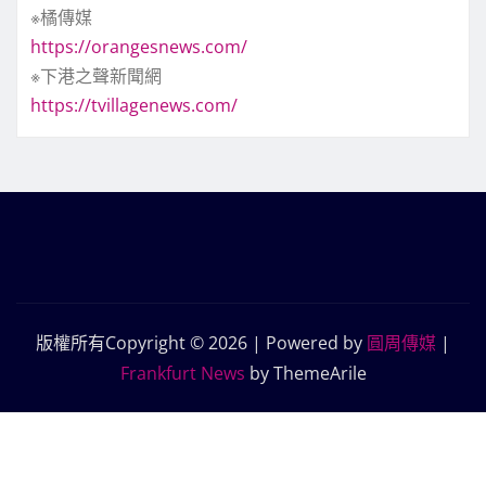
※橘傳媒
https://orangesnews.com/
※下港之聲新聞網
https://tvillagenews.com/
版權所有Copyright © 2026 | Powered by
圓周傳媒
|
Frankfurt News
by ThemeArile