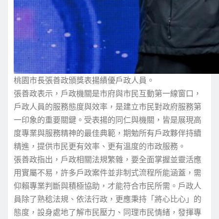
桃園市長張善政頒獎表揚績優戶政人員。
張善政表示，戶政機關是市府與市民互動第一線窗口，
戶政人員的服務態度與效率，是建立市民對政府服務第
一印象的重要關鍵。受表揚的同仁與機關，皆是展現高
度專業與服務精神的最佳典範，期勉所有戶政夥伴持續
精進，提供市民更有效率、更有溫度的市政服務。
張善政指出，戶政相關法規繁雜，要全面掌握並靈活應
用實屬不易，許多戶政案件並非制式流程所能涵蓋，需
仰賴專業判斷與積極協助，才能符合市民所需。戶政人
員除了熟稔法規、依法行政，更應秉持「將心比心」的
態度，設身處地了解市民壓力、同理市民情緒，發揮專