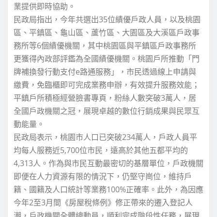
業提供即時協助。
民政局指出，今年共選出35位績優戶政人員，以及桃園
區、平鎮區、龜山區、蘆竹區、大園區及大溪區戶政事
務所等6個績優機關，其中桃園區與平鎮區戶政事務所
更獲得內政部評鑑為全國績優機關。桃園戶所推動「門
牌補換發行動支付e路通服務」，市民透過線上申請與
繳費，免臨櫃即可完成業務申辦，有效提升服務效能；
平鎮戶所積極經營臉書專頁，粉絲人數突破3萬人，居
全國戶政機關之冠，展現卓越的數位行銷成果與民眾互
動能量。
民政局表示，桃園市人口已突破234萬人，戶政人員平
均每人服務近5,700位市民，遠高於其他五都平均的
4,313人。作為與市民互動最密切的基層單位，戶政機關
即便在人力資源有限的情況下，仍堅守崗位，維持戶
籍、國籍及人口統計等業務100%正確率。此外，為因應
今年2至3月間《房屋稅條例》修正帶來的遷入登記人
潮，戶政機關全體總動員，順利完成階段性任務，展現