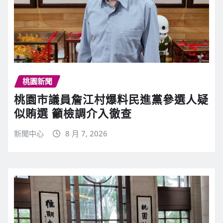
桃園新聞
桃園市議員詹江村爆料民進黨參選人疑
似賄選 籲檢調介入徹查
新聞中心
8 月 7, 2026