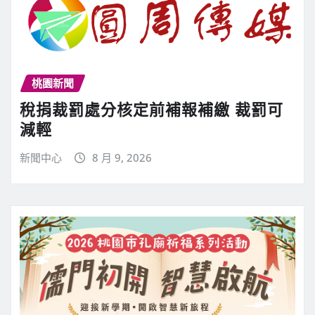
桃園新聞
稅捐裁罰處分核定前補報補繳 裁罰可
減輕
新聞中心
8 月 9, 2026