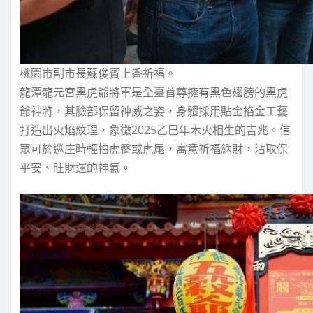
桃園市副市長蘇俊賓上香祈福。
龍潭龍元宮黑虎爺將軍是全臺首尊擁有黑色翅膀的黑虎
爺神將，其臉部保留神威之姿，身體採用貼金掐金工藝
打造出火焰紋理，象徵2025乙巳年木火相生的吉兆。信
眾可於巡庄時輕拍虎臀或虎尾，寓意祈福納財，沾取保
平安、旺財運的神氣。