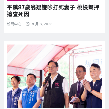
平鎮87歲翁疑嫌吵打死妻子 桃檢聲押
追查死因
新聞中心
8 月 8, 2026