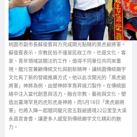
桃園市副市長蘇俊賓與方完成開光點睛的黑虎爺將軍。
蘇俊賓表示，宗教民俗不僅是民政工作，也是文化、客
家、青年領域該關注的工作，值得不同單位共同來重
視。龍元宮兼顧傳統文化與創新精神，讓桃園傳統廟宇
文化有了新的發揚推廣方式。他以此次開光的「黑虎爺
將軍」神將為例，由塑神師李育昇操刀製作，在傳統脈
絡中注入當代創意與活力，融合宗教、藝術與文化，塑
造出臺灣罕見的虎形虎身神將，而5月18日「黑虎爺將
軍」也將入陣一起隨同龍元宮五穀爺遶境22公里至大溪
永昌宮會香，讓更多人感受到傳統廟宇文化精彩的魅
力。