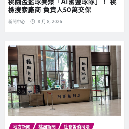
桃園盃籃球賽爆「AI幽靈球隊」！ 桃
檢搜索廠商 負責人50萬交保
新聞中心
8 月 8, 2026
地方新聞
桃園新聞
社會警消司法