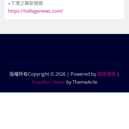
※下港之聲新聞網
https://tvillagenews.com/
版權所有Copyright © 2026 | Powered by
圓周傳媒
|
Frankfurt News
by ThemeArile