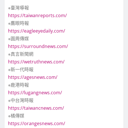
※臺灣導報
https://taiwanreports.com/
※鷹眼時報
https://eagleeyedaily.com/
※圓周傳媒
https://surroundnews.com/
※真言新聞網
https://wetruthnews.com/
※新一代時報
https://agesnews.com/
※鹿港時報
https://lugangnews.com/
※中台灣時報
https://taiwancnews.com/
※橘傳媒
https://orangesnews.com/