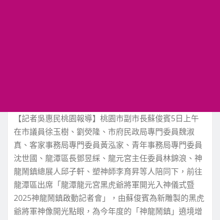
【記者吳惠民桃園報導】桃園市副市長蘇俊賓5日上午
在市議員徐玉樹、劉熒隆、市府民政局專門委員魏淑
真、客家事務局專門委員黃泓家、青年事務局專門委員
沈世國、龍潭區長鄧昱綵、龍元宮主任委員林錦浪、神
龍鬧鎮總展人邱子軒、塑神師李育昇等人陪同下，前往
龍潭區出席「龍潭龍元宮黑虎爺將軍開光入神儀式暨
2025神龍鬧鎮啟動記者會」，由蘇俊賓為新雕製的黑虎
爺將軍神像開光點眼，為今年度的「神龍鬧鎮」遶境增