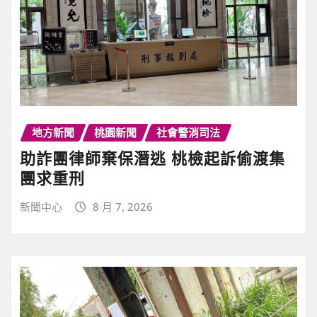
地方新聞
桃園新聞
社會警消司法
助詐團律師棄保潛逃 桃檢起訴偷渡集
團求重刑
新聞中心
8 月 7, 2026