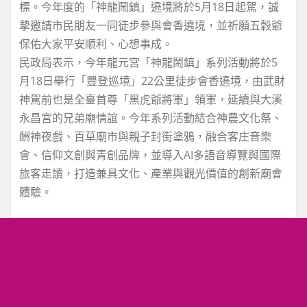
標。今年度的「神龍鬧鎮」遶境將於5月18日起駕，誠
摯邀請市民朋友一同徒步參與會香遶境，並祈願五穀爺
保佑大家平安順利、心想事成。
民政局表示，今年龍元宮「神龍鬧鎮」系列活動將於5
月18日舉行「豐登巡境」22公里徒步會香遶境，由武財
神駕前也是全臺首尊「黑虎爺將軍」領軍，延續與大溪
永昌宮的兄弟廟情誼。今年系列活動結合神農文化祭、
酬神夜戲、百草廟市與親子封街塗鴉，融合客庄音樂
會、信仰文創與青創品牌，並導入AI多語音導覽與國際
旅客走讀，打造兼具文化、產業與觀光價值的創新廟會
體驗。