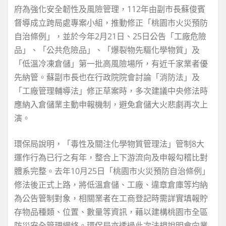
府為強化安全韌性及風險管理，112年由副市長蘇俊賓
督導成立跨局處專案小組，推動修正「桃園市火災預防
自治條例」，並於今年2月21日、25日公告「工廠危險
品」、「公共危險品」、「爆裂物先驅化學物質」及
「低溫冷凍倉儲」第一批高風險場所，有近千家業者優
先納管。蘇副市長也在行政院院會討論「消防法」及
「工廠管理輔導法」修正草案時，多次建議中央修法時
應納入倉儲業主動申報機制，避免倉儲大火悲劇再次上
演。
環保局說明，「毒性及關注化學物質管理法」管制8大
運作行為已行之有年，整合上下游流向及申報勾稽比對
體系完整。去年10月25日「桃園市火災預防自治條例」
修法後正式上路，將低溫倉儲、工廠、違章倉庫等均納
為公告管制對象，相關業者在工商登記時需詳實填報貯
存物品種類、位置、數量等資訊，藉以建構桃園市全區
防災安全管理網絡。環保局亦透過此次法規說明會向業