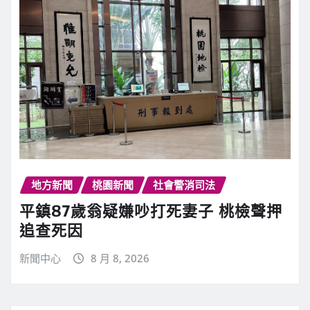
地方新聞
桃園新聞
社會警消司法
平鎮87歲翁疑嫌吵打死妻子 桃檢聲押
追查死因
新聞中心
8 月 8, 2026