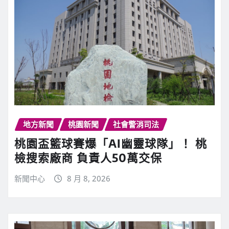
地方新聞
桃園新聞
社會警消司法
桃園盃籃球賽爆「AI幽靈球隊」！ 桃
檢搜索廠商 負責人50萬交保
新聞中心
8 月 8, 2026