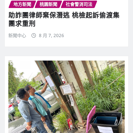
地方新聞
桃園新聞
社會警消司法
助詐團律師棄保潛逃 桃檢起訴偷渡集
團求重刑
新聞中心
8 月 7, 2026