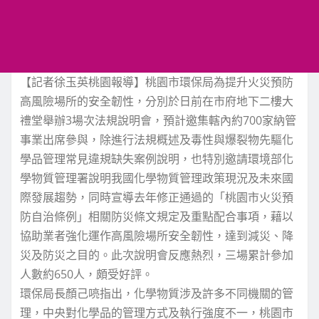
【記者徐玉英桃園報導】桃園市環保局為提升火災預防
高風險場所的安全韌性，分別於日前在市府地下二樓大
禮堂舉辦3場次法規說明會，預計邀集轄內約700家納管
事業出席參與，除進行法規概述及毒性與爆裂物先驅化
學品管理常見違規缺失案例說明，也特別邀請環境部化
學物質管理署說明我國化學物質管理政策現況及未來國
際發展趨勢，同時宣導去年修正通過的「桃園市火災預
防自治條例」相關防災條文規定及重點配合事項，藉以
協助業者強化運作高風險場所安全韌性，達到減災、降
災及防災之目的。此次說明會反應熱烈，三場累計參加
人數約650人，頗受好評。
環保局長顏己喨指出，化學物質涉及許多不同機關的管
理，中央對化學品的管理方式及執行強度不一，桃園市