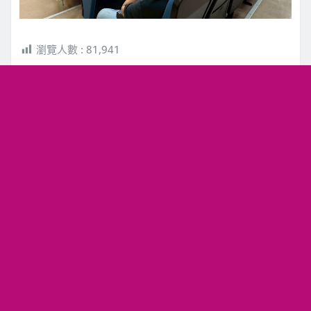
瀏覽人數 :
81,941