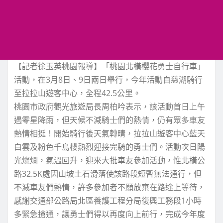
【記者徐玉英桃園報導】「桃園北橫櫻花勇士自行車」
活動，在3月8日、9日兩日舉行，今年活動自慈湖騎行
至拉拉山遊客中心，全程42.5公里。
桃園市政府觀光旅遊局長周柏吟表示，該活動首日上午
遇零星降雨，但天候不減騎士們的熱情，仍有眾多車友
熱情相挺！開始騎行後天氣轉晴，拉拉山遊客中心藍天
白雲及粉色千島櫻熱烈迎接完騎的勇士們。活動次日陽
光燦爛，氣溫回升，迎來大批車友參加活動，惟北橫公
路32.5K處因山坡土石滑落使該路段短暫無法通行，但
不減車友們熱情，許多參加者不願放棄在路途上等待，
感謝交通部公路局北區養護工程分局復興工務段1小時
多緊急搶通，讓勇士們得以再度向上前行，完成今年度