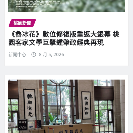
桃園新聞
《魯冰花》數位修復版重返大銀幕 桃
園客家文學巨擘鍾肇政經典再現
新聞中心
8 月 5, 2026