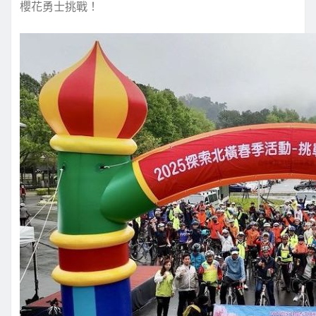
櫻花勇士挑戰！