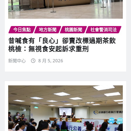
今日焦點
地方新聞
桃園新聞
社會警消司法
昔喊食有「良心」卻賣改標過期茶飲
桃檢：無視食安起訴求重刑
新聞中心
8 月 5, 2026