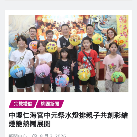
宗教禮俗
桃園新聞
中壢仁海宮中元祭水燈排親子共創彩繪
燈籠熱鬧展開
新聞中心
8 月 3, 2026