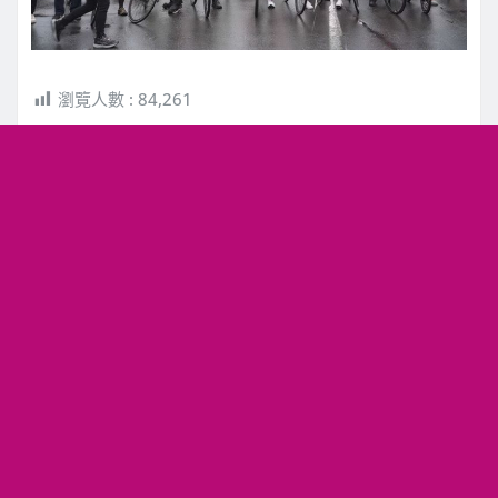
瀏覽人數 :
84,261