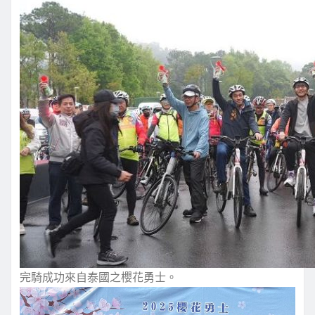
完騎成功來自泰國之櫻花勇士。