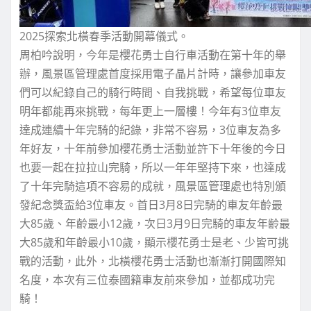
2025探索北橫春季活動開幕儀式。
周柏吟說明，今年是櫻花勇士自行車活動在第十年的舉
辦，風景區管理處首度採用電子晶片計時，讓參加車友
們可以紀錄自己的騎行時間、自我挑戰，希望每位車友
明年都能再來挑戰，每年更上一層樓！今年有3位車友
達成連續十年完騎的紀錄，非常不容易，3位車友為多
年好友，十年前參加櫻花勇士活動並許下十年後的今日
也要一起在拉拉山完騎，所以一年年堅持下來，也達成
了十年完騎這項不容易的成就，風景區管理處也特別頒
發紀念獎盃給3位車友。首日3月8日完騎的車友年齡最
大85歲、年齡最小12歲，次日3月9日完騎的車友年齡最
大85歲和年齡最小10歲，顯示櫻花勇士是老、少皆可挑
戰的活動，此外，北橫櫻花勇士活動也漸漸打開國際知
名度，本次有三位泰國籍車友前來參加，並都成功完
騎！