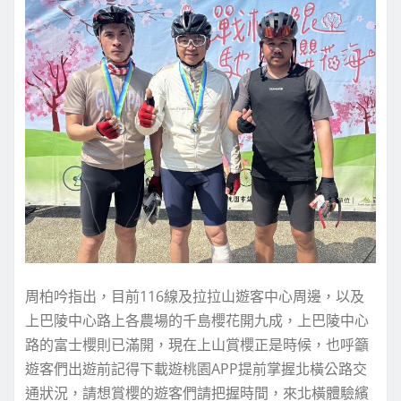
周柏吟指出，目前116線及拉拉山遊客中心周邊，以及
上巴陵中心路上各農場的千島櫻花開九成，上巴陵中心
路的富士櫻則已滿開，現在上山賞櫻正是時候，也呼籲
遊客們出遊前記得下載遊桃園APP提前掌握北橫公路交
通狀況，請想賞櫻的遊客們請把握時間，來北橫體驗繽