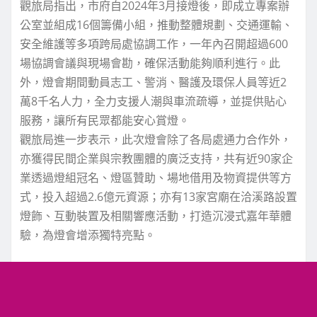
觀旅局指出，市府自2024年3月接燈後，即成立專案辦
公室並組成16個籌備小組，推動整體規劃、交通運輸、
安全維護等多項跨局處協調工作，一年內召開超過600
場協調會議與現場會勘，確保活動能夠順利進行。此
外，燈會期間動員志工、警消、醫護及環保人員等近2
萬8千名人力，全力支援人潮與車流疏導，並提供貼心
服務，讓所有民眾都能安心賞燈。
觀旅局進一步表示，此次燈會除了各局處通力合作外，
亦獲得民間企業與宗教團體的廣泛支持，共有近90家企
業透過燈組冠名、燈區贊助、場地借用及物資提供等方
式，投入超過2.6億元資源；亦有13家宮廟在洽溪路設置
燈飾、互動裝置及相關響應活動，打造沉浸式嘉年華體
驗，為燈會增添獨特亮點。