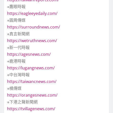
※鷹眼時報
https://eagleeyedaily.com/
※圓周傳媒
https://surroundnews.com/
※真言新聞網
https://wetruthnews.com/
※新一代時報
https://agesnews.com/
※鹿港時報
https://lugangnews.com/
※中台灣時報
https://taiwancnews.com/
※橘傳媒
https://orangesnews.com/
※下港之聲新聞網
https://tvillagenews.com/