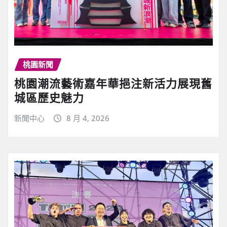
桃園新聞
桃園潮流藝術嘉年華挹注新活力展現舊
城區歷史魅力
新聞中心
8 月 4, 2026