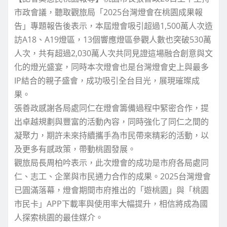
市政會議，聽取觀旅局「2025台灣燈會在桃園成果報
告」專題報告後表示，本屆燈會吸引超過1,500萬人次造
訪A18、A19燈區，13個響應燈區參觀人數也突破530萬
人次，共有超過2,030萬人次共同見證這場融合創意與文
化的燈光盛宴，同時本次燈會也是台灣燈會史上與最多
IP結合的親子盛會，成功吸引全台目光，展現璀璨成
果。
張善政感謝各局處同仁在燈會籌備過程中緊密合作，提
出卓越規劃與豐富的活動內容，同時強化了同仁之間的
凝聚力，期許未來持續攜手為市民帶來精彩的活動，以
及更多有感政策，帶動桃園發展。
觀旅局長周柏吟表示，此次燈會的成功是市府各局處同
仁、志工、企業與市民通力合作的成果。2025台灣燈會
已圓滿落幕，燈會期間市府推出的「遊桃園」與「桃園
市民卡」APP下載率與使用率大幅提升，相信將成為國
人探索桃園的最佳媒介。