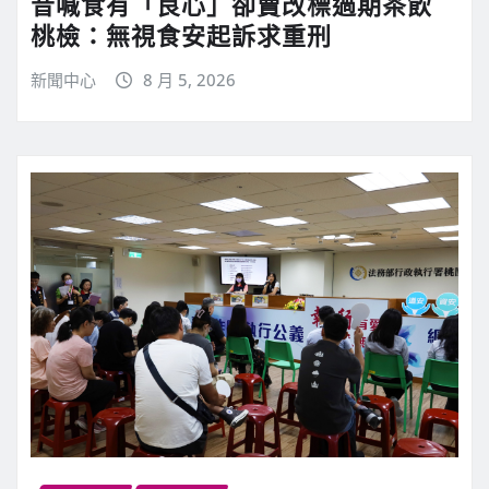
昔喊食有「良心」卻賣改標過期茶飲
桃檢：無視食安起訴求重刑
新聞中心
8 月 5, 2026