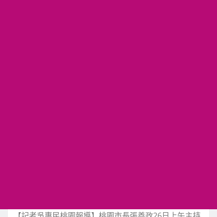
【記者吳惠民桃園報導】桃園市長張善政26日上午主持