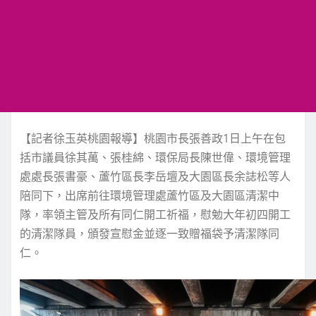
【記者徐玉英桃園報導】桃園市長張善政1日上午在包
括市議員徐其萬、張桂綿、環保局長陳世偉、環境管理
處處長張書豪、蘆竹區長李岳壇及大園區長余誌松等人
陪同下，出席前往環境管理處蘆竹區及大園區清潔中
隊，率領主管及所有同仁開工祈福，慰勉大年初四開工
的清潔隊員，頒發宣慰金並逐一致贈福袋予清潔隊同
仁。