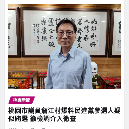
桃園新聞
桃園市議員詹江村爆料民進黨參選人疑
似賄選 籲檢調介入徹查