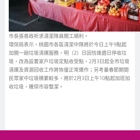
市長張善政祈求清潔隊員開工順利。
環保局表示，桃園市各區清潔中隊將於今日上午9點起
加開一趟垃圾清運服務，明（2）日因恰逢週日停收垃
圾，改為設置家戶垃圾定點收受點，2月3日起全市垃圾
清運及資源回收工作將恢復正常運作；另考量春節期間
民眾家中垃圾積累較多，將於2月3日上午10點起加班加
收垃圾，確保市容整潔。