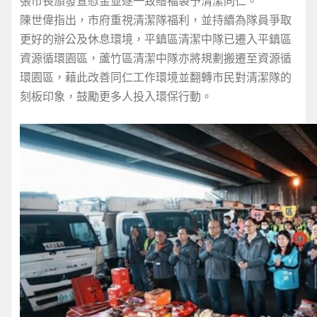
張市長頒發宣慰金並逐一致贈福袋予清潔同仁。
陳世偉指出，市府重視清潔隊福利，並持續為隊員爭取
更好的辦公及休息環境，平鎮區清潔中隊已遷入平鎮區
資源循環園區，蘆竹區清潔中隊亦將規劃搬遷至資源循
環園區，藉此改善同仁工作環境並翻轉市民對清潔隊的
刻板印象，鼓勵更多人投入環保行動。