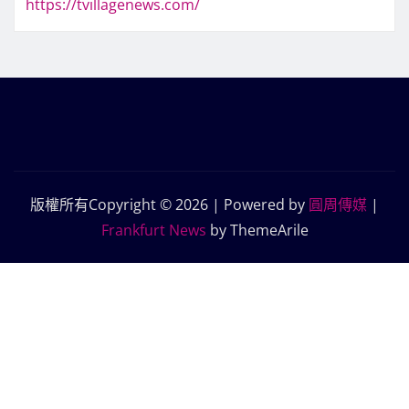
https://tvillagenews.com/
版權所有Copyright © 2026 | Powered by
圓周傳媒
|
Frankfurt News
by ThemeArile