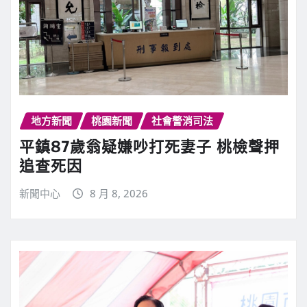
地方新聞
桃園新聞
社會警消司法
平鎮87歲翁疑嫌吵打死妻子 桃檢聲押
追查死因
新聞中心
8 月 8, 2026