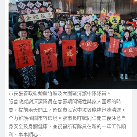
市長張善政慰勉蘆竹區及大園區清潔中隊隊員。
張善政感謝清潔隊員在春節期間犧牲與家人團聚的時
間，提前兩天開工，確保市民家中垃圾能夠迅速清運，
全力維護桃園市容環境。張市長叮囑同仁開工後注意自
身安全及身體健康，並祝福所有隊員在新的一年工作順
利、事事順心。