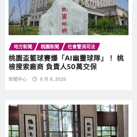
地方新聞
桃園新聞
社會警消司法
桃園盃籃球賽爆「AI幽靈球隊」！ 桃
檢搜索廠商 負責人50萬交保
新聞中心
8 月 8, 2026