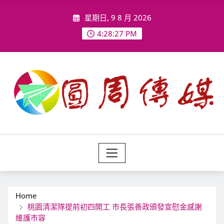
Skip
星期日, 9 8 月 2026
to
content
4:28:29 PM
Home
桃園清潔隊提前初四開工 市長張善政頒發宣慰金感謝
維護市容