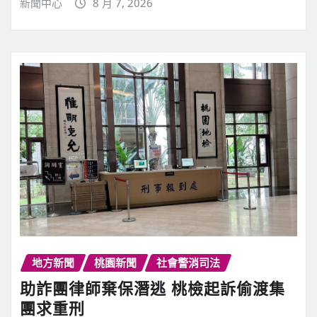
新聞中心
8 月 7, 2026
地方新聞
桃園新聞
社會警消司法
助詐團律師棄保潛逃 桃檢起訴偷渡集
團求重刑