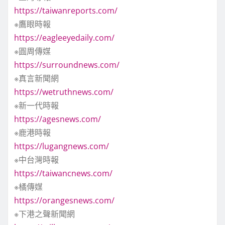
https://taiwanreports.com/
※鷹眼時報
https://eagleeyedaily.com/
※圓周傳媒
https://surroundnews.com/
※真言新聞網
https://wetruthnews.com/
※新一代時報
https://agesnews.com/
※鹿港時報
https://lugangnews.com/
※中台灣時報
https://taiwancnews.com/
※橘傳媒
https://orangesnews.com/
※下港之聲新聞網