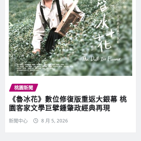
桃園新聞
《魯冰花》數位修復版重返大銀幕 桃
園客家文學巨擘鍾肇政經典再現
新聞中心
8 月 5, 2026