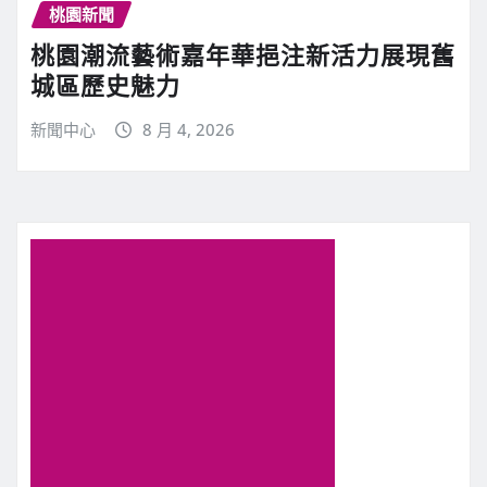
桃園新聞
桃園潮流藝術嘉年華挹注新活力展現舊
城區歷史魅力
新聞中心
8 月 4, 2026