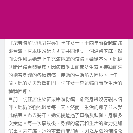
【記者陳華興桃園報導】阮莊女士，十四年前從越南嫁
來台灣，原本期盼能與丈夫共同建立一個溫馨家庭，然
而命運卻讓她走上了充滿挑戰的道路。婚後不久，她被
診斷出罹患卵巢癌，因病情嚴重而無法生育。接踵而來
的還有身體的各種病痛，使她的生活陷入困境。七年
前，她的丈夫選擇離開，阮莊女士只能獨自面對生活的
種種困難。
目前，阮莊居住於苗栗縣頭份鎮，雖然身邊沒有親人陪
伴，她仍堅強地過著每一天。然而，生活的艱辛並未就
此結束。過去幾年，她先後遭遇了車禍及跌倒，身體多
次受傷。每一次事故後，身體的痛苦和生活的壓力更加
沉重。去年底，她的不幸再度加劇，因為左腳的病情惡