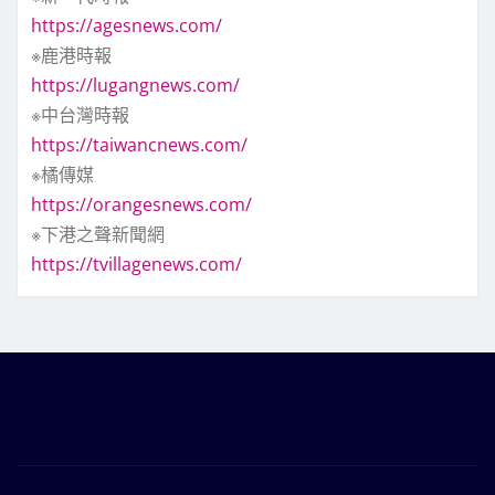
https://agesnews.com/
※鹿港時報
https://lugangnews.com/
※中台灣時報
https://taiwancnews.com/
※橘傳媒
https://orangesnews.com/
※下港之聲新聞網
https://tvillagenews.com/