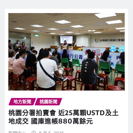
地方新聞
桃園新聞
桃園分署拍賣會 近25萬顆USTD及土
地成交 國庫進帳880萬餘元
新聞中心
8 月 5, 2026