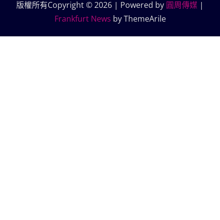
版權所有Copyright © 2026 | Powered by
圓周傳媒
|
Frankfurt News
by ThemeArile