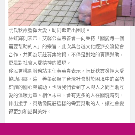
阮氏秋霞發揮大愛，助同鄉走出困境。
林虹輝則表示，艾馨公益慈善會一向秉持「關愛每一個
需要幫助的人」的宗旨，此次與台越文化經濟交流協會
合作，共同為阮莊募集物資，不僅是對她的實際幫助，
更是對社會大愛精神的體現。
移民署桃園服務站主任黃英貴表示，阮氏秋霞發揮大愛
協助同鄉，這一善舉彰顯了台灣社會對於困境中的弱勢
群體的關心與幫助，也讓我們看到了人與人之間互助互
愛的溫暖力量。相信未來，會有更多的人在關鍵時刻，
伸出援手，幫助像阮莊這樣的需要幫助的人，讓社會變
得更加和諧與美好。