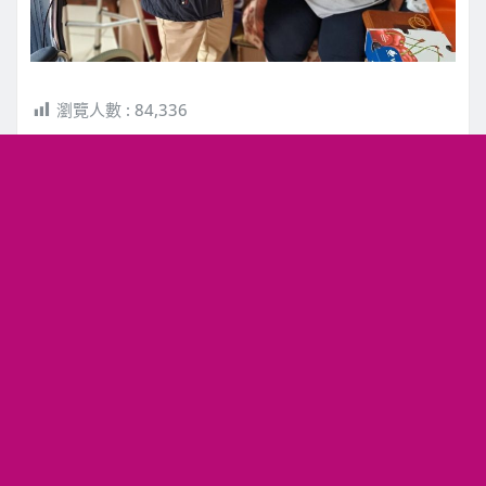
瀏覽人數 :
84,336