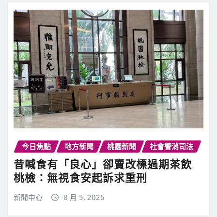
今日焦點
地方新聞
桃園新聞
社會警消司法
昔喊食有「良心」卻賣改標過期茶飲
桃檢：無視食安起訴求重刑
新聞中心
8 月 5, 2026