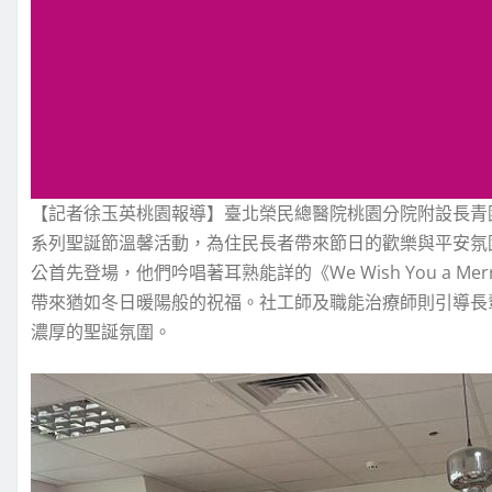
【記者徐玉英桃園報導】臺北榮民總醫院桃園分院附設長青園及
系列聖誕節溫馨活動，為住民長者帶來節日的歡樂與平安氛
公首先登場，他們吟唱著耳熟能詳的《We Wish You a Merry
帶來猶如冬日暖陽般的祝福。社工師及職能治療師則引導長
濃厚的聖誕氛圍。