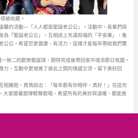
值得被收藏。
溫馨的活動—「人人都是聖誕老公公」。活動中，長輩們與
身為「聖誕老公公」，互相送上充滿祝福的「平安果」，象
老公公，希望您更健康、有活力，這樣才能每年帶給我們驚
造獨一無二的歡樂聖誕球，期待完成後帶回家中增添節日氛圍。
像力，互動中更增進了彼此之間的情感交流，留下美好回
互相擁抱，真情說出：「每年都有你相伴，真好！」在這充
lls》，大家隨著旋律輕聲歌唱，希望所有的美好與溫暖，都能進