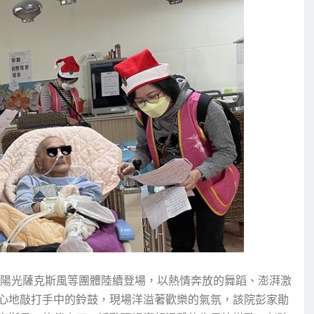
及陽光薩克斯風等團體陸續登場，以熱情奔放的舞蹈、澎湃激
心地敲打手中的鈴鼓，現場洋溢著歡樂的氣氛，該院彭家勛