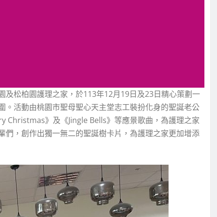
松柏園護理之家，於113年12月19日及23日精心策劃一
圍。活動由桃園市聖母聖心天主堂志工裝扮化身的聖誕老公
 Christmas》及《Jingle Bells》等應景歌曲，為護理之家
輩們，創作出獨一無二的聖誕樹卡片，為護理之家更加增添