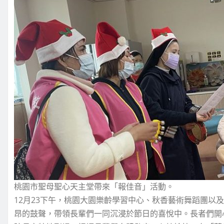
桃園市聖母聖心天主堂帶來「報佳音」活動。
12月23下午，桃園大園樂齡學習中心、秋香藝術舞蹈團以
昂的鼓聲，帶領長輩們一同沉浸於節日的喜悅中。長者們開