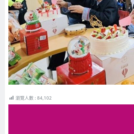
瀏覽人數 :
84,102