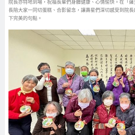
院長亦特地到場，祝福長輩們身體健康、心情愉快。在「薩
長陪大家一同切蛋糕、合影留念，讓壽星們深切感受到院長
下完美的句點。