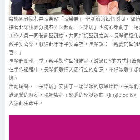
榮桃園分院巷弄長照站「長樂居」-聖誕節的每個瞬間，都
接著北榮桃園分院巷弄長照站「長樂居」也精心策劃了一場
工作人員一同裝飾聖誕樹，共同捕捉聖誕之美。長輩們還化
徵平安喜樂，願彼此年年平安幸福，長輩說：「親愛的聖誕
喜。」
長輩們圍坐一堂，親手製作聖誕飾品，透過DIY的方式打
在手作過程中，長輩們發揮天馬行空的創意，不僅激發了想
憶。
活動尾聲，「長樂居」安排了一場溫暖的感恩環節，長輩們
滿溫馨的時刻，現場響起了熟悉的聖誕歌曲《Jingle Be
入彼此生命中。