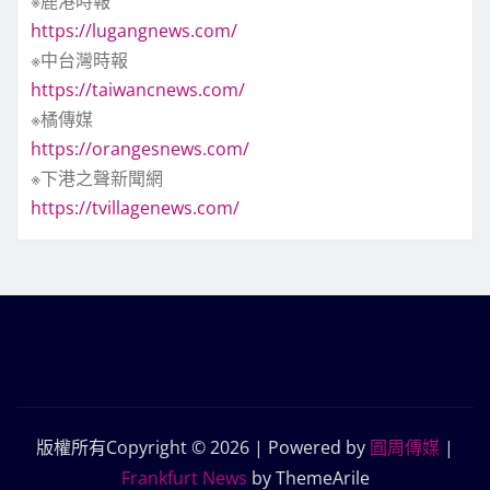
※鹿港時報
https://lugangnews.com/
※中台灣時報
https://taiwancnews.com/
※橘傳媒
https://orangesnews.com/
※下港之聲新聞網
https://tvillagenews.com/
版權所有Copyright © 2026 | Powered by
圓周傳媒
|
Frankfurt News
by ThemeArile