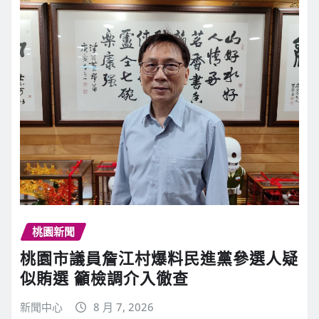
桃園新聞
桃園市議員詹江村爆料民進黨參選人疑
似賄選 籲檢調介入徹查
新聞中心
8 月 7, 2026