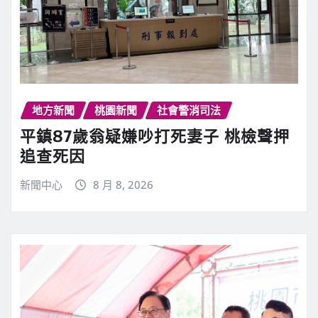
地方新聞
桃園新聞
社會警消司法
平鎮87歲翁疑嫌吵打死妻子 桃檢聲押
追查死因
新聞中心
8 月 8, 2026