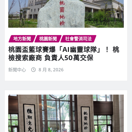
地方新聞
桃園新聞
社會警消司法
桃園盃籃球賽爆「AI幽靈球隊」！ 桃
檢搜索廠商 負責人50萬交保
新聞中心
8 月 8, 2026