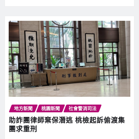
地方新聞
桃園新聞
社會警消司法
助詐團律師棄保潛逃 桃檢起訴偷渡集
團求重刑