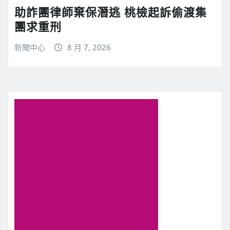
助詐團律師棄保潛逃 桃檢起訴偷渡集
團求重刑
新聞中心
8 月 7, 2026