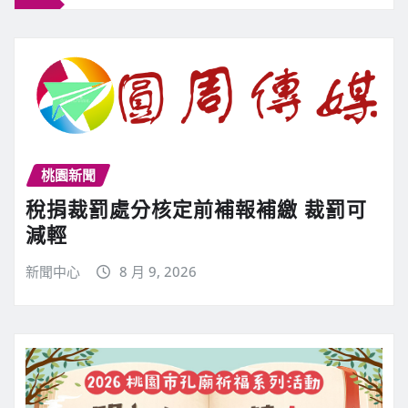
桃園新聞
稅捐裁罰處分核定前補報補繳 裁罰可
減輕
新聞中心
8 月 9, 2026