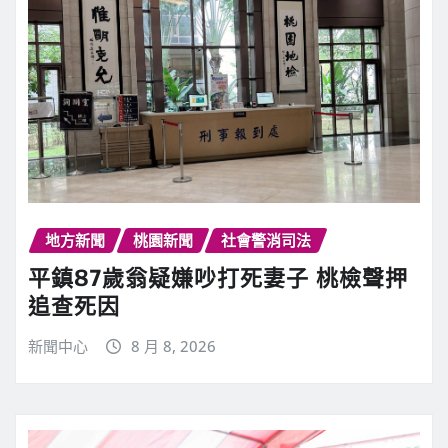
地方新聞
桃園新聞
社會警消司法
平鎮87歲翁疑嫌吵打死妻子 桃檢聲押
追查死因
新聞中心
8 月 8, 2026