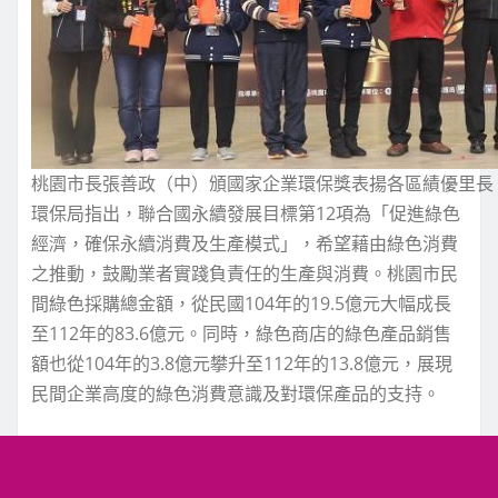
桃園市長張善政（中）頒國家企業環保獎表揚各區績優里長
環保局指出，聯合國永續發展目標第12項為「促進綠色
經濟，確保永續消費及生產模式」，希望藉由綠色消費
之推動，鼓勵業者實踐負責任的生產與消費。桃園市民
間綠色採購總金額，從民國104年的19.5億元大幅成長
至112年的83.6億元。同時，綠色商店的綠色產品銷售
額也從104年的3.8億元攀升至112年的13.8億元，展現
民間企業高度的綠色消費意識及對環保產品的支持。