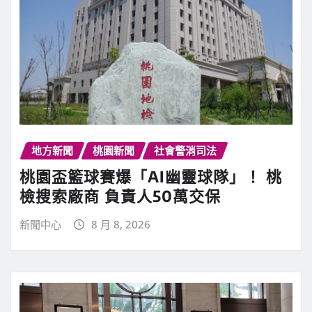
地方新聞
桃園新聞
社會警消司法
桃園盃籃球賽爆「AI幽靈球隊」！ 桃
檢搜索廠商 負責人50萬交保
新聞中心
8 月 8, 2026