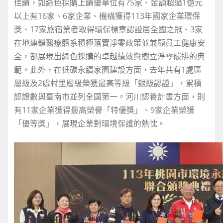
佳績，如綠色採購上績優單位有75家、金額超過1億元
以上有16家、6家企業、機構獲得113年國家企業環保
獎、17家旅宿業者取得環保標章認證居全國之冠、3家
在地連鎖醫療體系積極落實淨零政策並兼顧員工健康安
全，都展現出綠色採購的卓越績效與樹立淨零碳排的典
範。此外，在低碳永續家園建設方面，去年共有1處區
層級及2處村里層級榮獲最高等級「銀級認證」，累積
認證數與臺南市並列全國第一。河川認養計畫方面，則
有11家企業獲得最高榮譽「特優獎」、9家企業榮獲
「優等獎」，展現企業對環境保護的熱忱。