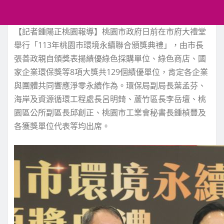
【記者鍾陽正桃園報導】桃園市政府日前在市府大禮堂
舉行「113年桃園市環境永續聯合頒獎典禮」，由市長
張善政親自頒獎表揚績優綠色採購單位、綠色商店、國
家企業環保獎等8項大獎共129個績優單位，肯定各企業
與團體共同響應淨零永續作為。環保局副局長葉孟芬、
海岸及資源循環工程處長呂明錡、蘆竹區長李岳壇、桃
園區公所副區長邱創正、桃園市工業會秘書長鍾楨豐及
各獲獎單位代表等均出席。