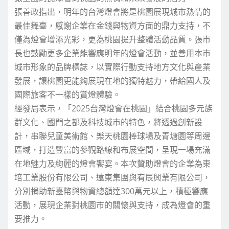
張善政指出，明年的台灣燈會將是桃園展現城市熱情的
最佳舞臺，感謝企業在金錢與物資方面的鼎力支持，不
僅為燈會增添光彩，更為桃園提升整體活動品質。張市
長也鼓勵更多企業能響應明年的燈會活動，並善用本市
城市形象的品牌標誌，以實際行動支持地方文化與產業
發展，讓桃園更能夠展現在地的獨特魅力，帶給國人及
國際旅客不一樣的賞燈體驗。
經發局表示，「2025台灣燈會在桃園」結合桃園多元族
群文化、國門之都及科技城市的特色，將透過創新設
計，串聯兒童美術館、樂天桃園棒球場及青塘園等周邊
區域，打造豐富的參觀路線和布展空間，呈現一場充滿
在地魅力及絢麗的燈會饗宴。本次贊助燈會的企業為東
培工業股份有限公司、遠東集團與宥辰興業有限公司，
分別捐助新臺幣與物資總額達300萬元以上，積極響應
活動，展現企業對桃園市的關懷與支持，成為燈會的重
要推力。