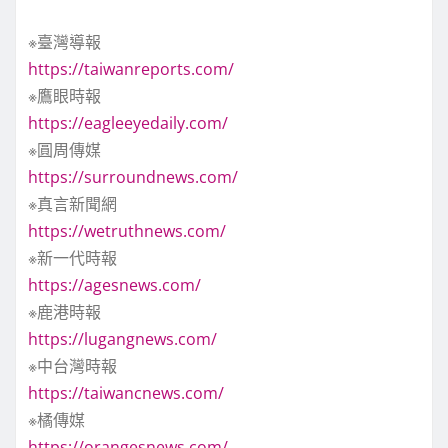
※臺灣導報
https://taiwanreports.com/
※鷹眼時報
https://eagleeyedaily.com/
※圓周傳媒
https://surroundnews.com/
※真言新聞網
https://wetruthnews.com/
※新一代時報
https://agesnews.com/
※鹿港時報
https://lugangnews.com/
※中台灣時報
https://taiwancnews.com/
※橘傳媒
https://orangesnews.com/