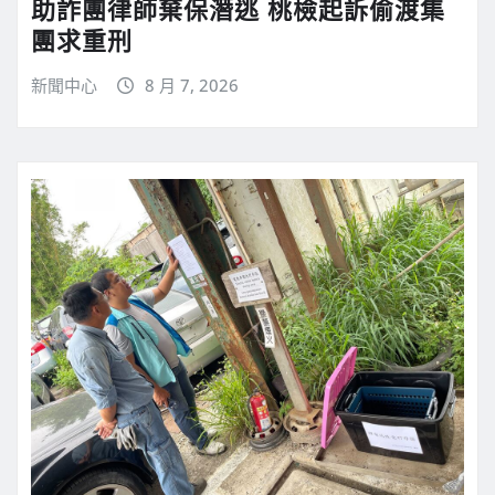
助詐團律師棄保潛逃 桃檢起訴偷渡集
團求重刑
新聞中心
8 月 7, 2026