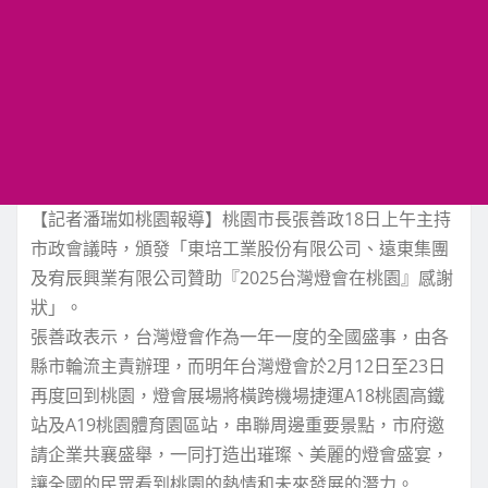
【記者潘瑞如桃園報導】桃園市長張善政18日上午主持
市政會議時，頒發「東培工業股份有限公司、遠東集團
及宥辰興業有限公司贊助『2025台灣燈會在桃園』感謝
狀」。
張善政表示，台灣燈會作為一年一度的全國盛事，由各
縣市輪流主責辦理，而明年台灣燈會於2月12日至23日
再度回到桃園，燈會展場將橫跨機場捷運A18桃園高鐵
站及A19桃園體育園區站，串聯周邊重要景點，市府邀
請企業共襄盛舉，一同打造出璀璨、美麗的燈會盛宴，
讓全國的民眾看到桃園的熱情和未來發展的潛力。