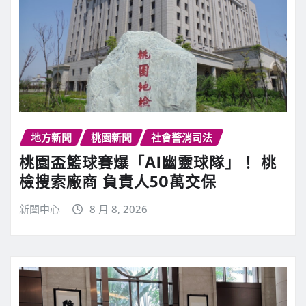
地方新聞
桃園新聞
社會警消司法
桃園盃籃球賽爆「AI幽靈球隊」！ 桃
檢搜索廠商 負責人50萬交保
新聞中心
8 月 8, 2026