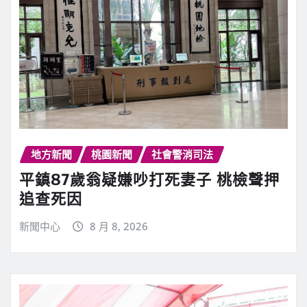
地方新聞
桃園新聞
社會警消司法
平鎮87歲翁疑嫌吵打死妻子 桃檢聲押
追查死因
新聞中心
8 月 8, 2026