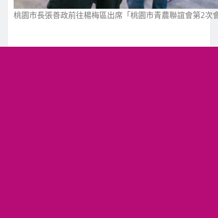
桃園市長張善政前往楊梅區出席「桃園市青農聯誼會第2次