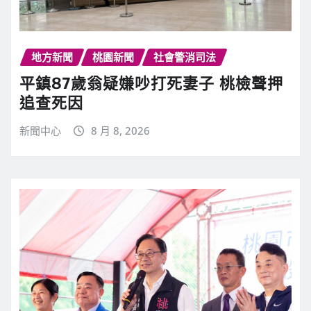
地方新聞
桃園新聞
社會警消司法
平鎮87歲翁疑嫌吵打死妻子 桃檢聲押
追查死因
新聞中心
8 月 8, 2026