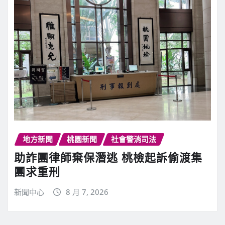
地方新聞
桃園新聞
社會警消司法
助詐團律師棄保潛逃 桃檢起訴偷渡集
團求重刑
新聞中心
8 月 7, 2026