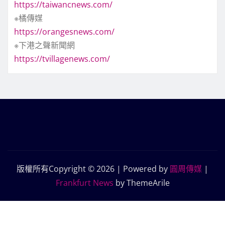
https://taiwancnews.com/
※橘傳媒
https://orangesnews.com/
※下港之聲新聞網
https://tvillagenews.com/
版權所有Copyright © 2026 | Powered by
圓周傳媒
|
Frankfurt News
by ThemeArile