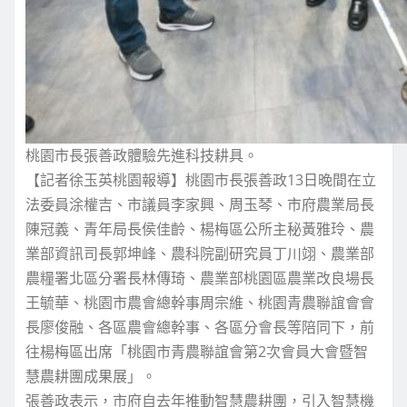
桃園市長張善政體驗先進科技耕具。
【記者徐玉英桃園報導】桃園市長張善政13日晚間在立
法委員涂權吉、市議員李家興、周玉琴、市府農業局長
陳冠義、青年局長侯佳齡、楊梅區公所主秘黃雅玲、農
業部資訊司長郭坤峰、農科院副研究員丁川翊、農業部
農糧署北區分署長林傳琦、農業部桃園區農業改良場長
王毓華、桃園市農會總幹事周宗維、桃園青農聯誼會會
長廖俊融、各區農會總幹事、各區分會長等陪同下，前
往楊梅區出席「桃園市青農聯誼會第2次會員大會暨智
慧農耕團成果展」。
張善政表示，市府自去年推動智慧農耕團，引入智慧機