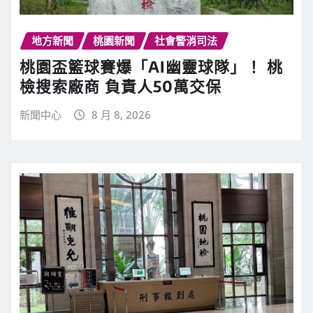
地方新聞
桃園新聞
社會警消司法
桃園盃籃球賽爆「AI幽靈球隊」！ 桃
檢搜索廠商 負責人50萬交保
新聞中心
8 月 8, 2026