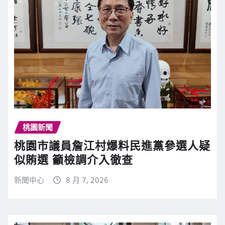
桃園新聞
桃園市議員詹江村爆料民進黨參選人疑
似賄選 籲檢調介入徹查
新聞中心
8 月 7, 2026