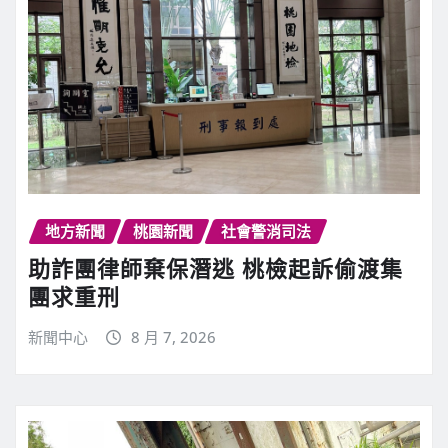
地方新聞
桃園新聞
社會警消司法
助詐團律師棄保潛逃 桃檢起訴偷渡集
團求重刑
新聞中心
8 月 7, 2026