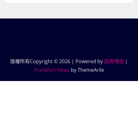
版權所有Copyright © 2026 | Powered by
圓周傳媒
|
Frankfurt News
by ThemeArile