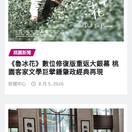
桃園新聞
《魯冰花》數位修復版重返大銀幕 桃
園客家文學巨擘鍾肇政經典再現
新聞中心
8 月 5, 2026