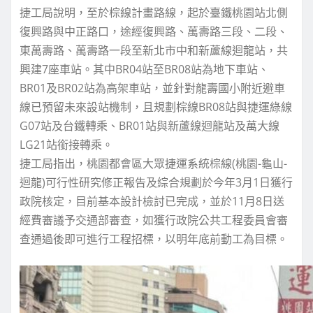
捷工局說明，至於棕線計畫路線，起於臺鐵桃園站北側
復興路與中正路口，途經復興路、萬壽路三段、二段、
東萬壽路、萬壽路一段至新北市中和新蘆線迴龍站，共
興建7座車站。其中BR04站至BR08站為地下車站、
BR01及BR02站為高架車站，並針對龍壽國小附近避車
線已預留未來設站機制，且規劃棕線BR08站與捷運綠線
G07站及台鐵轉乘、BR01站與新蘆線迴龍站及萬大線
LG21站銜接轉乘。
捷工局指出，桃園都會區大眾捷運系統棕線(桃園-龜山-
迴龍)可行性研究修正報告及綜合規劃於今年3月1日獲行
政院核定，目前基本設計檢討已完成，並於11月8日送
經費審議予交通部審查，如獲行政院公共工程委員會審
查通過後即可進行工程招標，以明年底前動工為目標。