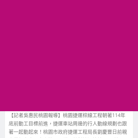
【記者吳惠民桃園報導】桃園捷運棕線工程朝著114年
底前動工目標前進，捷運車站周邊的行人動線規劃也跟
著一起動起來！桃園市政府捷運工程局長劉慶豐日前親