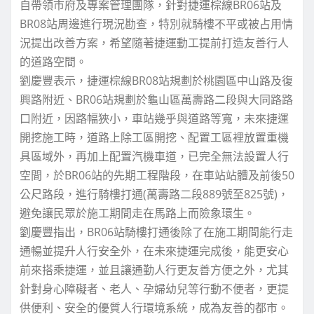
自帶領市府及專案管理團隊，針對捷運棕線BR06站及
BR08站周邊進行現況勘查，特別就騎樓不平或被占用情
況提出改善方案，希望隨著捷運動工提前打造友善行人
的道路空間。
劉慶豐表示，捷運棕線BR08站規劃於桃園區中山路及復
興路附近、BR06站規劃於龜山區萬壽路二段與大同路路
口附近，因路幅狹小，車站幾乎與道路等寬，未來捷運
開挖施工時，道路上除工區開挖、配置工區裡放置重機
具區域外，再加上配置汽機車道，已完全無法設置人行
空間，於BR06站的先期工程階段，在車站站體及前後50
公尺路段，進行騎樓打通(萬壽路二段889號至825號)，
避免讓民眾於施工期間走在馬路上而險象環生。
劉慶豐指出，BR06站騎樓打通後除了在施工期間能行走
通暢並提升人行安全外，在未來捷運完成後，能更安心
前來搭乘捷運，並且讓通勤人行更友善方便之外，尤其
針對身心障礙者、老人、孕婦幼兒等行動不便者，更提
供便利、安全的優質人行環境系統，成為友善的都市。