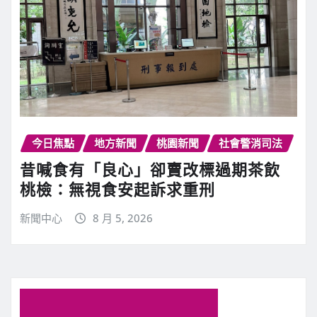
今日焦點
地方新聞
桃園新聞
社會警消司法
昔喊食有「良心」卻賣改標過期茶飲
桃檢：無視食安起訴求重刑
新聞中心
8 月 5, 2026