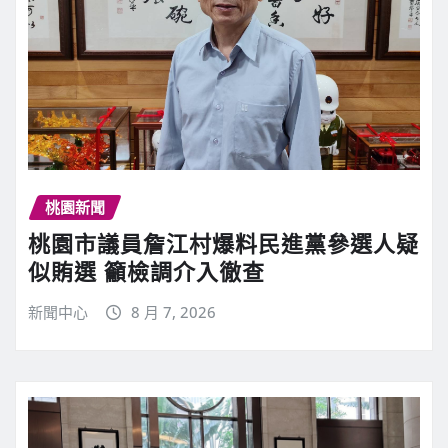
桃園新聞
桃園市議員詹江村爆料民進黨參選人疑
似賄選 籲檢調介入徹查
新聞中心
8 月 7, 2026