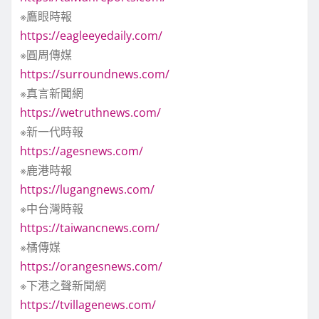
※鷹眼時報
https://eagleeyedaily.com/
※圓周傳媒
https://surroundnews.com/
※真言新聞網
https://wetruthnews.com/
※新一代時報
https://agesnews.com/
※鹿港時報
https://lugangnews.com/
※中台灣時報
https://taiwancnews.com/
※橘傳媒
https://orangesnews.com/
※下港之聲新聞網
https://tvillagenews.com/