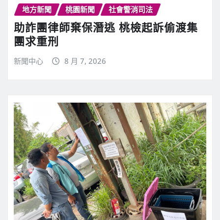
地方新聞
桃園新聞
社會警消司法
助詐團律師棄保潛逃 桃檢起訴偷渡集
團求重刑
新聞中心
8 月 7, 2026