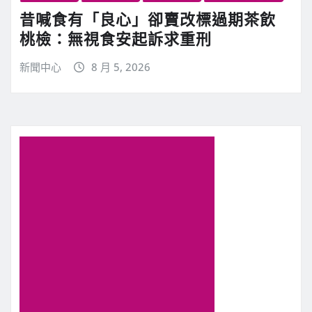
昔喊食有「良心」卻賣改標過期茶飲
桃檢：無視食安起訴求重刑
新聞中心
8 月 5, 2026