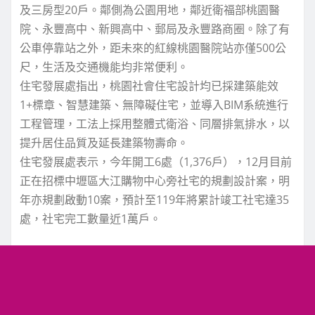
及三房型20戶。鄰側為公園用地，鄰近衛福部桃園醫
院、永豐高中、新興高中、郵局及永豐路商圈。除了有
公車停靠站之外，距未來的紅線桃園醫院站亦僅500公
尺，生活及交通機能均非常便利。
住宅發展處指出，桃園社會住宅設計均已採建築能效
1+標章、智慧建築、無障礙住宅，並導入BIM系統進行
工程管理，工法上採用整體式衛浴、同層排氣排水，以
提升居住品質及延長建築物壽命。
住宅發展處表示，今年開工6處（1,376戶），12月目前
正在招標中壢區大江購物中心旁社宅的規劃設計案，明
年亦規劃啟動10案，預計至119年將累計竣工社宅達35
處，社宅完工數量近1萬戶。