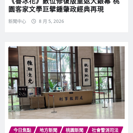
《魯冰花》數位修復版重返大銀幕 桃
園客家文學巨擘鍾肇政經典再現
新聞中心
8 月 5, 2026
今日焦點
地方新聞
桃園新聞
社會警消司法