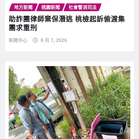
地方新聞
桃園新聞
社會警消司法
助詐團律師棄保潛逃 桃檢起訴偷渡集
團求重刑
新聞中心
8 月 7, 2026