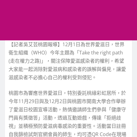
【記者吳艾芸桃園報導】12月1日為世界愛滋日，世界
衛生組織（WHO）今年主題為「Take the right path
(走在權力之路)」，關注保障愛滋感染者的權利，希望
大家能一起消除對愛滋病和感染者的誤解與偏見，讓愛
滋感染者不必擔心自己的權利受到侵犯。
桃園市為響應世界愛滋日，特別委託桃緣彩虹居所，於
今年11月29日與及12月2日與桃園市開南大學合作舉辦
了愛滋日校園宣導活動，熱情邀請師生們參與「健康守
門員有獎徵答」活動，透過互動遊戲，傳達「拒絕歧
視」並積極預防愛滋病毒感染的重要性。活動當日註冊
自我篩檢試劑官網會員的師生，均可憑QR Code在現場