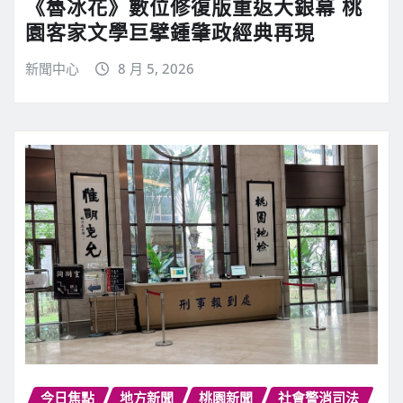
《魯冰花》數位修復版重返大銀幕 桃
園客家文學巨擘鍾肇政經典再現
新聞中心
8 月 5, 2026
今日焦點
地方新聞
桃園新聞
社會警消司法