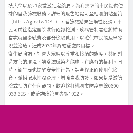
技大學以及21家愛滋指定藥局，為有需求的市民提供便
捷的自我篩檢服務。詳細的販售地點可至相關網站查詢
（https://gov.tw/D8C），若篩檢結果呈陽性反應，市
民可前往指定醫院進行確認檢測，疾病管制署也將補助
當次就醫掛號費及部分檢驗費用，以確保市民能及早發
現並治療，達成2030年終結愛滋的目標。
衛生局強調，社會大眾應以尊重和接納的態度，共同創
造友善的環境，讓愛滋感染者能夠享有應有的權利。同
時，衛生局也提醒安全性行為，請全程正確使用保險
套，並搭配水性潤滑液，增強自我防護。如果對愛滋篩
檢或預防有任何疑問，歡迎撥打桃園市防疫專線0800-
033-355，或洽詢疾管署專線1922。