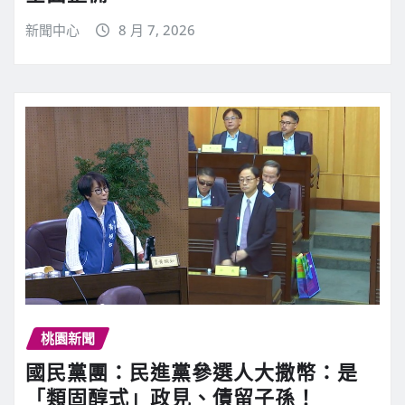
新聞中心
8 月 7, 2026
桃園新聞
國民黨團：民進黨參選人大撒幣：是
「類固醇式」政見、債留子孫！