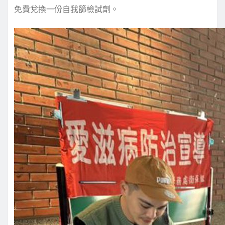
免費兌換一份自我篩檢試劑。