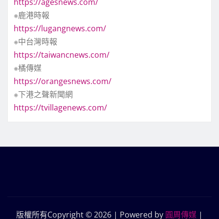
https://agesnews.com/
※鹿港時報
https://lugangnews.com/
※中台灣時報
https://taiwancnews.com/
※橘傳媒
https://orangesnews.com/
※下港之聲新聞網
https://tvillagenews.com/
版權所有Copyright © 2026 | Powered by
圓周傳媒
|