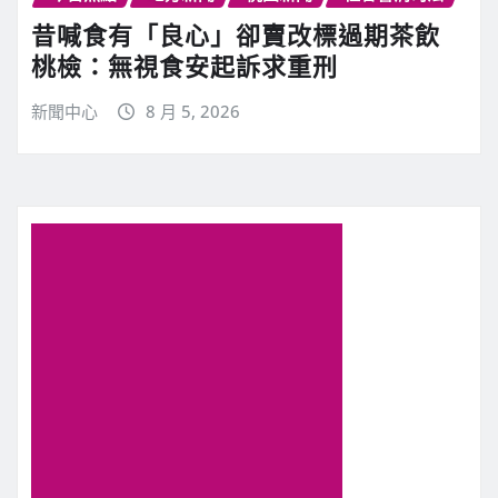
昔喊食有「良心」卻賣改標過期茶飲
桃檢：無視食安起訴求重刑
新聞中心
8 月 5, 2026