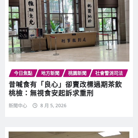
今日焦點
地方新聞
桃園新聞
社會警消司法
昔喊食有「良心」卻賣改標過期茶飲
桃檢：無視食安起訴求重刑
新聞中心
8 月 5, 2026