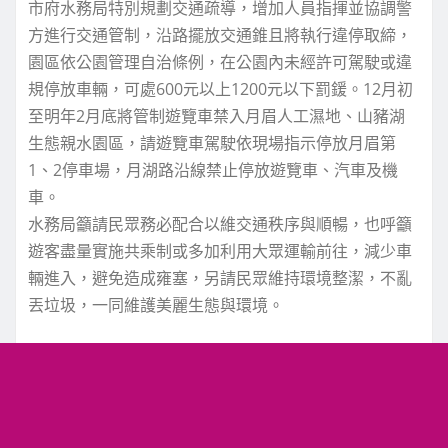
市府水務局特別規劃交通疏導，增加人員指揮並協調警
方進行交通管制，沿路擺放交通錐且將執行違停取締，
園區依公園管理自治條例，在公園內未經許可駕駛或違
規停放車輛，可處600元以上1200元以下罰鍰。12月初
至明年2月底將管制遊覽車禁入月眉人工濕地、山豬湖
生態親水園區，請遊覽車駕駛依現場指示停放月眉第
1、2停車場，月湖路沿線禁止停放遊覽車、汽車及機
車。
水務局籲請民眾務必配合以維交通秩序與順暢，也呼籲
遊客盡量實施共乘制或多加利用大眾運輸前往，減少車
輛進入，避免造成雍塞，另請民眾維持環境整潔，不亂
丟垃圾，一同維護美麗生態與環境。