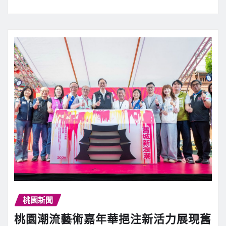
桃園新聞
桃園潮流藝術嘉年華挹注新活力展現舊