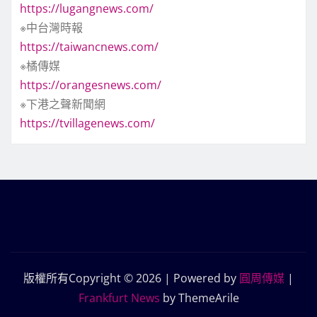
https://lugangnews.com/
※中台灣時報
https://taiwancnews.com/
※橘傳媒
https://orangesnews.com/
※下港之聲新聞網
https://tvillagenews.com/
版權所有Copyright © 2026 | Powered by
圓周傳媒
|
Frankfurt News
by ThemeArile