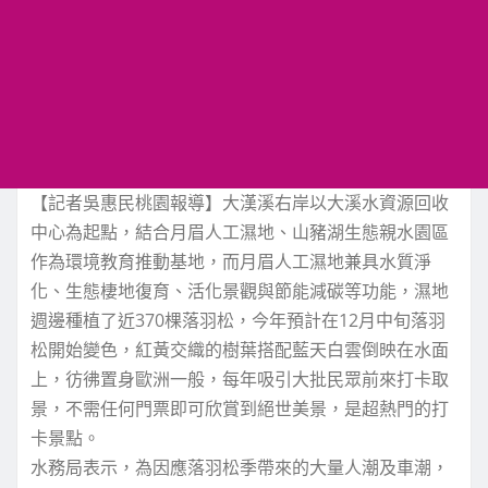
【記者吳惠民桃園報導】大漢溪右岸以大溪水資源回收
中心為起點，結合月眉人工濕地、山豬湖生態親水園區
作為環境教育推動基地，而月眉人工濕地兼具水質淨
化、生態棲地復育、活化景觀與節能減碳等功能，濕地
週邊種植了近370棵落羽松，今年預計在12月中旬落羽
松開始變色，紅黃交織的樹葉搭配藍天白雲倒映在水面
上，彷彿置身歐洲一般，每年吸引大批民眾前來打卡取
景，不需任何門票即可欣賞到絕世美景，是超熱門的打
卡景點。
水務局表示，為因應落羽松季帶來的大量人潮及車潮，