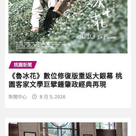
桃園新聞
《魯冰花》數位修復版重返大銀幕 桃
園客家文學巨擘鍾肇政經典再現
新聞中心
8 月 5, 2026