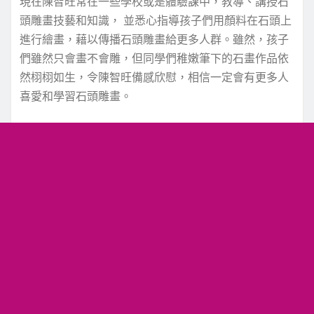
現在陳智旺常在一些學校或是體驗課中，教導、講授石
頭雕畫技藝和知識， 並悉心指導孩子們用顏料在石頭上
進行繪畫，藉以傳播石頭雕畫給更多人群。雖然，孩子
們雖然只會畫不會雕，但同學們稚嫩筆下的石畫作品依
然栩栩如生，令陳智旺備感欣慰，相信一定會有更多人
喜愛和學習石頭雕畫。