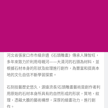
河北省張家口市市級非遺《石頭雕畫》傳承人陳智旺，
多年來致力於利用母親河——大清河的石頭為材料，並
根據石材本身的形狀及紋理進行創作，為豐富和提高本
地的文化自信不斷學習探索。
石刻技藝歷史悠久，源遠流長!石頭雕畫藝術是創作者利
用原始的石材本身所具有的自然形成的形狀，質地，紋
理，憑藉大膽的藝術構想，深厚的繪畫功力，進行創
作。