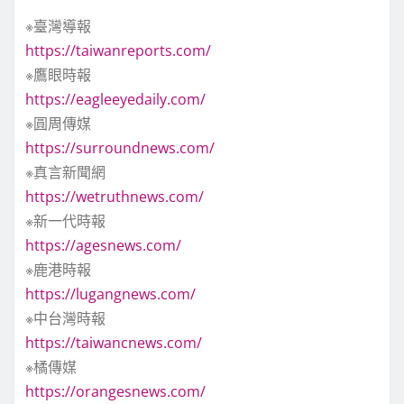
※臺灣導報
https://taiwanreports.com/
※鷹眼時報
https://eagleeyedaily.com/
※圓周傳媒
https://surroundnews.com/
※真言新聞網
https://wetruthnews.com/
※新一代時報
https://agesnews.com/
※鹿港時報
https://lugangnews.com/
※中台灣時報
https://taiwancnews.com/
※橘傳媒
https://orangesnews.com/