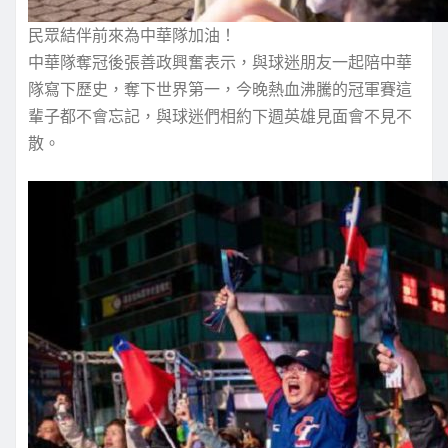
民眾結伴前來為中華隊加油！
中華隊奪冠後張善政興奮表示，與球迷朋友一起陪中華
隊寫下歷史，奪下世界第一，今晚熱血沸騰的冠軍賽這
輩子都不會忘記，與球迷們相約下週英雄見面會不見不
散。