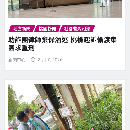
地方新聞
桃園新聞
社會警消司法
助詐團律師棄保潛逃 桃檢起訴偷渡集
團求重刑
新聞中心
8 月 7, 2026