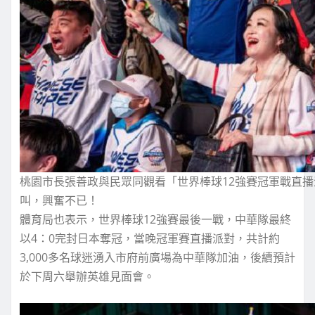
桃園市長張善政與民眾同觀看「世界棒球12強賽冠軍戰直播派
叫，興奮不已！
體育局也表示，世界棒球12強賽最後一戰，中華隊最終
以4：0完封日本奪冠，當晚冠軍賽直播派對，共計約
3,000多名球迷湧入市府前廣場為中華隊加油，後續預計
於下周六舉辦英雄見面會。