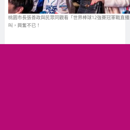
桃園市長張善政與民眾同觀看「世界棒球12強賽冠軍戰直播派
叫，興奮不已！