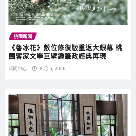
桃園新聞
《魯冰花》數位修復版重返大銀幕 桃
園客家文學巨擘鍾肇政經典再現
新聞中心
8 月 5, 2026