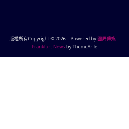
版權所有Copyright © 2026 | Powered by
圓周傳媒
|
Frankfurt News
by ThemeArile