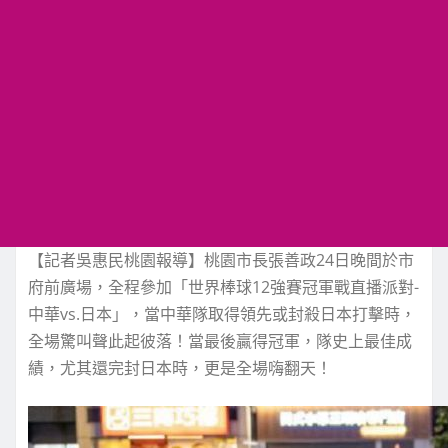
【記者吳惠民桃園報導】桃園市長張善政24日晚間於市
府前廣場，全程參加「世界棒球12強賽冠軍戰直播派對-
中華vs.日本」，當中華隊取得領先或封殺日本打擊時，
全場驚叫聲此起彼落！當最後贏得冠軍，隊史上最佳成
績，尤其還完封日本時，更是全場嗨翻天！