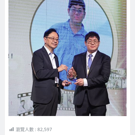
瀏覽人數 :
82,597