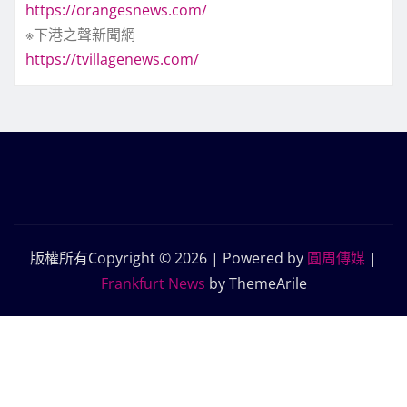
https://orangesnews.com/
※下港之聲新聞網
https://tvillagenews.com/
版權所有Copyright © 2026 | Powered by
圓周傳媒
|
Frankfurt News
by ThemeArile