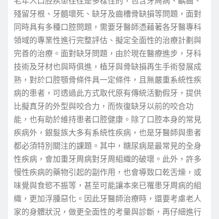
老年人口腔疾患往往是多樣性的，包含牙周病、齲齒、
殘留牙根、牙髓壞死、缺牙及齒槽骨缺損等問題，面對
同時具有多種口腔問題，需要牙醫師憑藉著各牙醫專科
領域的專業性進行完整評估、擬定全面性的治療計劃與
完善的治療。面對缺牙問題，由於現在醫療進步，牙科
技術及牙材也與時俱進，植牙與骨缺損再生手術發展成
熟，對於口腔顎骨條件具一定條件，且無嚴重系統性疾
病的患者，可透過此方式取代原有傳統活動假牙，提供
比擬真牙的外型與咬合力，而恢復缺牙以前的咬合功
能，也有助於維持患者口腔健康。除了口腔本身的常見
疾病外，銀髮族大多有系統性疾病，也是牙醫師與患者
都必須特別關注的課題。其中，糖尿病是最常見的全身
性疾病，會加重牙周病對牙周組織的破壞。此外，許多
慢性疾病的藥物引起的副作用，也會導致口乾舌燥，或
味覺與食慾不振等，甚至可能讓本來已罹患牙周病的組
織，更加浮腫惡化。因此牙醫師治療時，還要考慮老人
家的身體狀況，做更全面性的考量與診斷，再仔細進行