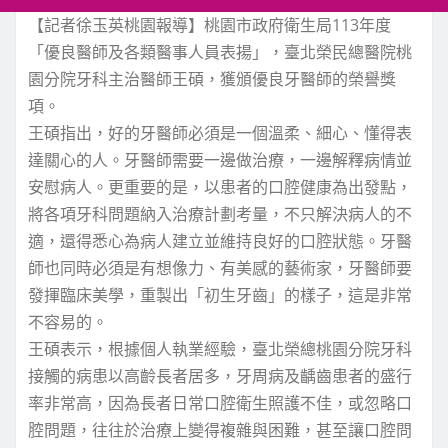
【記者徐玉英桃園報導】桃園市政府衛生局113年度
「優良醫師及各類醫事人員表揚」，臺北榮民總醫院桃
園分院牙科主治醫師王碩，獲頒優良牙醫師的榮譽獎
項。
王碩指出，好的牙醫師必須是一個溫柔、細心、懂得表
達關心的人。牙醫師需要一邊做治療，一邊解釋病情並
安慰病人。更重要的是，以患者的口腔健康為出發點，
將各項牙科問題納入治療計劃考量，不只解決病人的不
適，還得悉心為病人建立並維持良好的口腔狀態。牙醫
師也同時必須是有想像力、有美感的藝術家，牙醫師要
發揮臨床美學，重製出「初生牙齒」的樣子，這是非常
不容易的。
王碩表示，根據個人執業經驗，臺北榮總桃園分院牙科
接觸的病患以高齡長者居多，牙周病及齲齒患者的盛行
率非常高，因為長者日常口腔衛生照護不佳，或忽略口
腔問題，往往於治療上變得複雜與困難，甚至讓口腔問