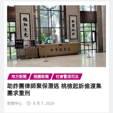
地方新聞
桃園新聞
社會警消司法
助詐團律師棄保潛逃 桃檢起訴偷渡集
團求重刑
新聞中心
8 月 7, 2026