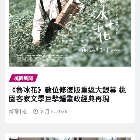
桃園新聞
《魯冰花》數位修復版重返大銀幕 桃
園客家文學巨擘鍾肇政經典再現
新聞中心
8 月 5, 2026