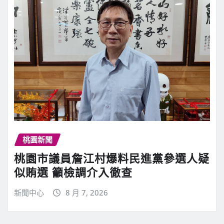
桃園新聞
桃園市議員詹江村爆料民進黨參選人疑
似賄選 籲檢調介入徹查
新聞中心
8 月 7, 2026