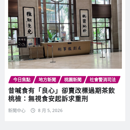
今日焦點
地方新聞
桃園新聞
社會警消司法
昔喊食有「良心」卻賣改標過期茶飲
桃檢：無視食安起訴求重刑
新聞中心
8 月 5, 2026