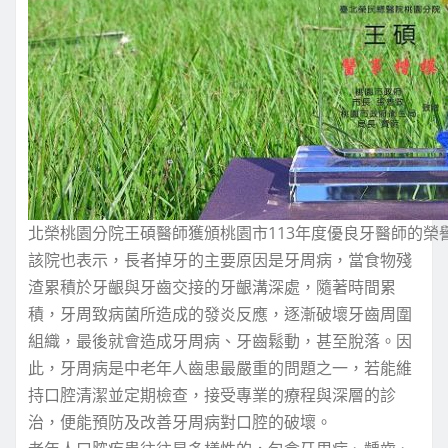
北榮桃園分院王碩醫師獲頒桃園市113年度優良牙醫師的榮
該院也表示，長者掉牙的主要原因是牙周病，當食物殘
渣累積於牙齦與牙齒交接的牙齦溝深處，隨著時間累
積，牙周致病菌所造成的發炎反應，逐漸破壞牙齒周圍
組織，最後就會造成牙周病、牙齒鬆動，甚至脫落。因
此，牙周病是中老年人齒患最嚴重的問題之一，若能維
持口腔清潔並定期檢查，接受專業的療程與深層的診
治，便能預防及改善牙周病對口腔的破壞。