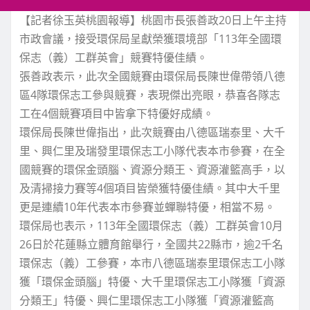
【記者徐玉英桃園報導】桃園市長張善政20日上午主持
市政會議，接受環保局呈獻榮獲環境部「113年全國環
保志（義）工群英會」競賽特優佳績。
張善政表示，此次全國競賽由環保局長陳世偉帶領八德
區4隊環保志工參與競賽，表現傑出亮眼，恭喜各隊志
工在4個競賽項目中皆拿下特優好成績。
環保局長陳世偉指出，此次競賽由八德區瑞泰里、大千
里、興仁里及瑞發里環保志工小隊代表本市參賽，在全
國競賽的環保金頭腦、資源分類王、資源灌籃高手，以
及清掃接力賽等4個項目皆榮獲特優佳績。其中大千里
更是連續10年代表本市參賽並蟬聯特優，相當不易。
環保局也表示，113年全國環保志（義）工群英會10月
26日於花蓮縣立體育館舉行，全國共22縣市，逾2千名
環保志（義）工參賽，本市八德區瑞泰里環保志工小隊
獲「環保金頭腦」特優、大千里環保志工小隊獲「資源
分類王」特優、興仁里環保志工小隊獲「資源灌籃高