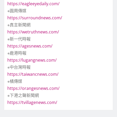
https://eagleeyedaily.com/
※圓周傳媒
https://surroundnews.com/
※真言新聞網
https://wetruthnews.com/
※新一代時報
https://agesnews.com/
※鹿港時報
https://lugangnews.com/
※中台灣時報
https://taiwancnews.com/
※橘傳媒
https://orangesnews.com/
※下港之聲新聞網
https://tvillagenews.com/