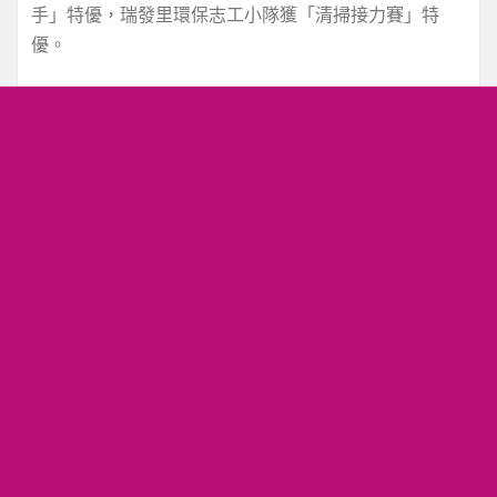
手」特優，瑞發里環保志工小隊獲「清掃接力賽」特
優。