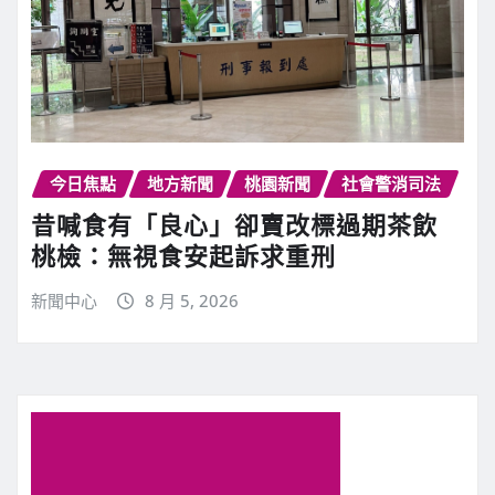
今日焦點
地方新聞
桃園新聞
社會警消司法
昔喊食有「良心」卻賣改標過期茶飲
桃檢：無視食安起訴求重刑
新聞中心
8 月 5, 2026