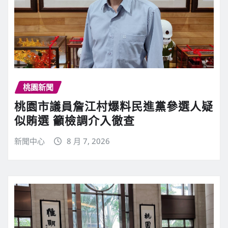
桃園新聞
桃園市議員詹江村爆料民進黨參選人疑
似賄選 籲檢調介入徹查
新聞中心
8 月 7, 2026