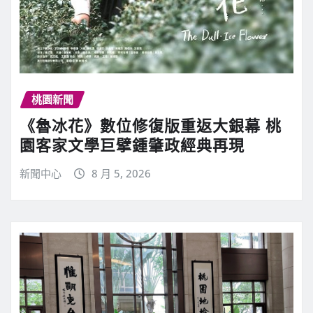
桃園新聞
《魯冰花》數位修復版重返大銀幕 桃
園客家文學巨擘鍾肇政經典再現
新聞中心
8 月 5, 2026