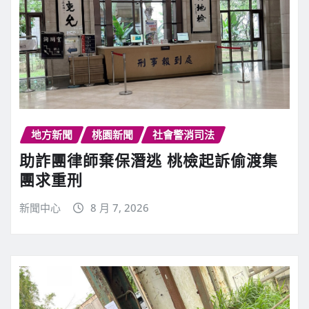
地方新聞
桃園新聞
社會警消司法
助詐團律師棄保潛逃 桃檢起訴偷渡集
團求重刑
新聞中心
8 月 7, 2026