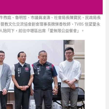
員牛煦庭、魯明哲、市議員凌濤、社會局長陳寶民、民政局長
督教文化交流協會創會理事長魏悌香牧師、TVBS 信望愛永
人陪同下，前往中壢區出席「愛無限公益餐會」。