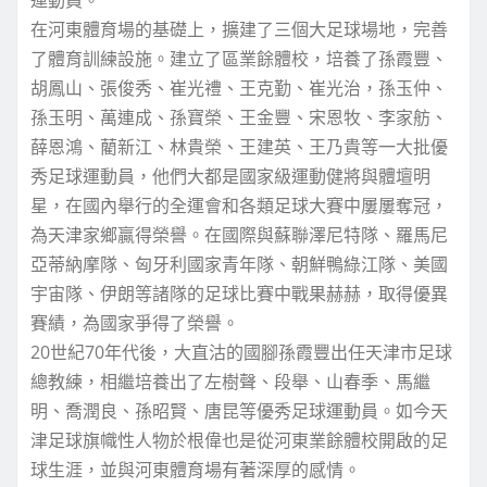
在河東體育場的基礎上，擴建了三個大足球場地，完善
了體育訓練設施。建立了區業餘體校，培養了孫霞豐、
胡鳳山、張俊秀、崔光禮、王克勤、崔光治，孫玉仲、
孫玉明、萬連成、孫寶榮、王金豐、宋恩牧、李家舫、
薛恩鴻、藺新江、林貴榮、王建英、王乃貴等一大批優
秀足球運動員，他們大都是國家級運動健將與體壇明
星，在國內舉行的全運會和各類足球大賽中屢屢奪冠，
為天津家鄉贏得榮譽。在國際與蘇聯澤尼特隊、羅馬尼
亞蒂納摩隊、匈牙利國家青年隊、朝鮮鴨綠江隊、美國
宇宙隊、伊朗等諸隊的足球比賽中戰果赫赫，取得優異
賽績，為國家爭得了榮譽。
20世紀70年代後，大直沽的國腳孫霞豐出任天津市足球
總教練，相繼培養出了左樹聲、段舉、山春季、馬繼
明、喬潤良、孫昭賢、唐昆等優秀足球運動員。如今天
津足球旗幟性人物於根偉也是從河東業餘體校開啟的足
球生涯，並與河東體育場有著深厚的感情。