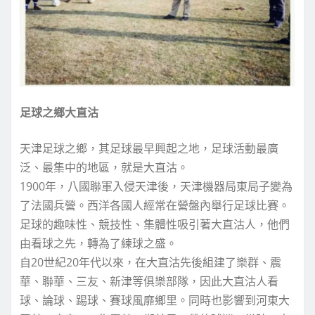
足球之鄉大直沽
天津足球之鄉，其足球最早興起之地，足球活動最廣
泛、最集中的地區，就是大直沽。
1900年，八國聯軍入侵天津後，天津機器局東局子變為
了法國兵營。西洋各國人經常在營盤內舉行足球比賽。
足球的趣味性、競技性、集體性吸引著大直沽人，他們
由看球之先，轉為了練球之盛。
自20世紀20年代以來，在大直沽先後組建了樂群、震
華、聯華、三友、新津等俱樂部隊，因此大直沽人看
球、論球、踢球、賽球風靡鄉里。同時也影響到河東大