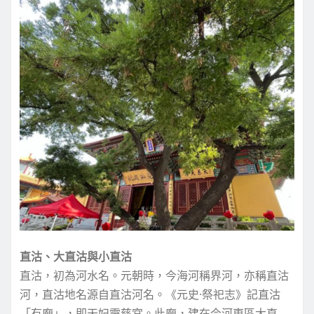
直沽、大直沽與小直沽
直沽，初為河水名。元朝時，今海河稱界河，亦稱直沽
河，直沽地名源自直沽河名。《元史·祭祀志》記直沽
「有廟」，即天妃靈慈宮。此廟，建在今河東區大直