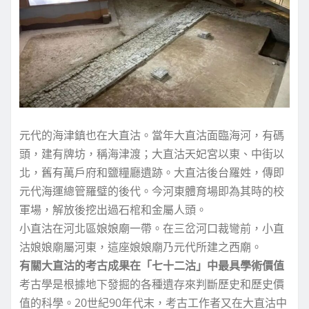
元代的海津鎮也在大直沽。當年大直沽面臨海河，有碼
頭，建有牌坊，稱海津渡；大直沽天妃宮以東、中街以
北，舊有萬戶府和鹽糧廳遺跡。大直沽後台羅姓，傳即
元代海運總管羅璧的後代。今河東體育場即為其時的校
軍場，解放後挖出過石棺和金屬人頭。
小直沽在河北區娘娘廟一帶。在三岔河口裁彎前，小直
沽娘娘廟屬河東，這座娘娘廟乃元代所建之西廟。
有關大直沽的考古成果在「七十二沽」中最具學術價值
考古學是根據地下發掘的各種遺存來判斷歷史和歷史價
值的科學。20世紀90年代末，考古工作者又在大直沽中