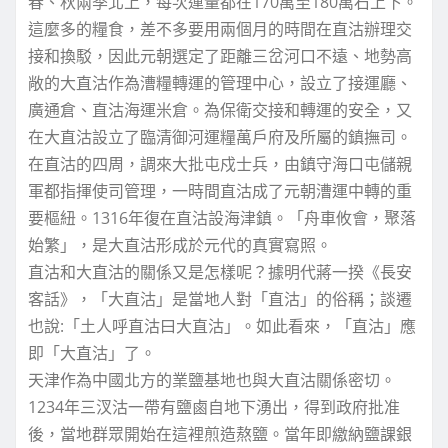
春、秋兩季北上，每次運量都在170萬至180萬石上下。
這麼多的糧食，差不多要用兩個月的時間在直沽辦理交
接和換駁，因此元朝選定了距離三岔河口不遠、地勢高
敞的大直沽作為漕糧轉運的管理中心，設立了接運廳、
廣通倉、直沽海運米倉。為保衛交接和轉運的安全，又
在大直沽設立了臨清御河運糧萬戶府及所屬的鎮撫司。
在直沽的四周，調來大批屯戍士兵，由鎮守海口屯儲親
軍都指揮使司管理，一時間直沽成了元朝漕運中轉的重
要樞紐。1316年復在直沽設海津鎮。「舟車攸會，聚落
始繁」，是大直沽形成於元代的真實寫照。
直沽和大直沽的關係又是怎樣呢？據明代蔣一揆《長安
客話》，「大直沽」是當地人對「直沽」的俗稱；談遷
也說:「土人呼直沽曰大直沽」。如此看來，「直沽」應
即「大直沽」了。
天津作為中國北方的業鹽基地也與大直沽關係密切。
1234年三汊沽一帶有鹽鹵自地下湧出，得到政府批准
後，當地群眾開始在這裡煎造熬鹽。當年即繳納鹽課銀