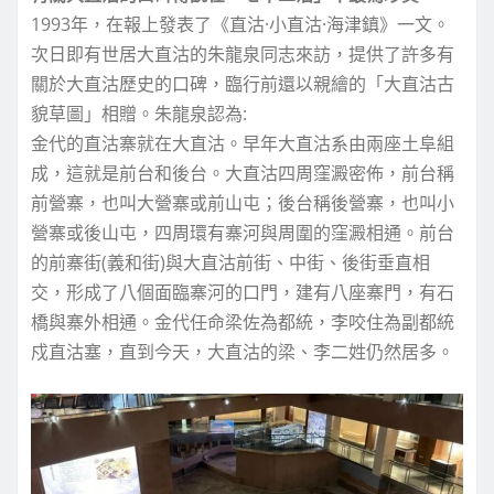
1993年，在報上發表了《直沽·小直沽·海津鎮》一文。
次日即有世居大直沽的朱龍泉同志來訪，提供了許多有
關於大直沽歷史的口碑，臨行前還以親繪的「大直沽古
貌草圖」相贈。朱龍泉認為:
金代的直沽寨就在大直沽。早年大直沽系由兩座土阜組
成，這就是前台和後台。大直沽四周窪澱密佈，前台稱
前營寨，也叫大營寨或前山屯；後台稱後營寨，也叫小
營寨或後山屯，四周環有寨河與周圍的窪澱相通。前台
的前寨街(義和街)與大直沽前街、中街、後街垂直相
交，形成了八個面臨寨河的口門，建有八座寨門，有石
橋與寨外相通。金代任命梁佐為都統，李咬住為副都統
戍直沽塞，直到今天，大直沽的梁、李二姓仍然居多。