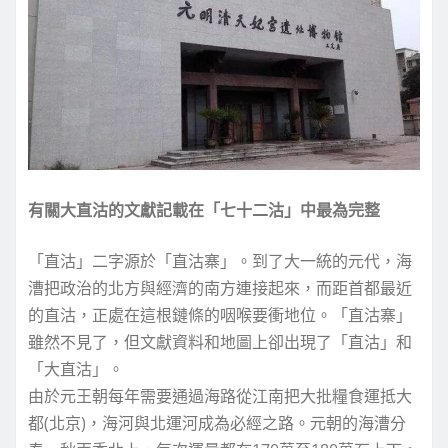
有關大直沽的文獻記載在「七十二沽」中最為完整
「直沽」二字源於「直沽寨」。到了大一統的元代，海
漕把政治的北方與經濟的南方連接起來，而距首都最近
的直沽，正處在這根鏈條的咽喉要衝地位。「直沽寨」
雖然不見了，但文獻資料和地圖上卻出現了「直沽」和
「大直沽」。
由於元王朝每年需要通過海路從江南把大批糧食運抵大
都(北京)，海河與北運河成為必經之路。元朝的海漕分