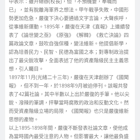
中表示：雖升總辦(校長)，但「不預機要，奉職而
已」，並有脫離海軍界之想法。甲午戰爭失敗，中國形
勢更加危急，嚴復下決心要通過文字言論，大聲疾呼，
從事維新運動。1895年，嚴復在天津《直報》上連續發
表了《論世變之亟》《原強》《解韓》《救亡決論》四
篇政論文章，鼓吹自強保種，變法維新。他提倡新學，
認為培善民力、民智、民德為富國之本；對專制政治提
出了最尖銳攻擊，全面表述了他的資產階級民主主義思
想，引人矚目。
1897年11月(光緒二十三年)，嚴復在天津創辦了《國聞
報》，但不到一年，於1898年9月被迫停刊。該報共發
表了42篇社論，其中半數以上出於嚴復的手筆。他以尖
銳、潑辣的筆調，抨擊當時腐敗的政治和反動文化。然
而受資產階級立場的局限，《國聞報》也只是嚴復維新
思想的產物。
以上1895-1898年間，嚴復不斷發表社論文章，使他成
為當時國內最受注意的人物。但影響最大，讓他最負盛