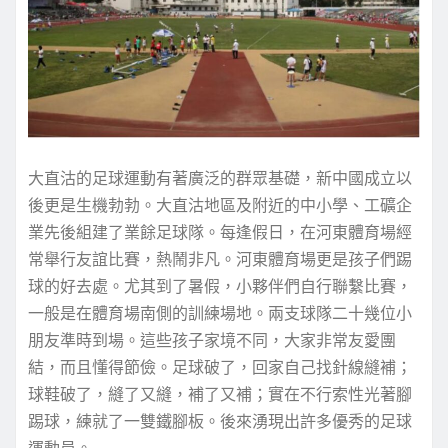
大直沽的足球運動有著廣泛的群眾基礎，新中國成立以
後更是生機勃勃。大直沽地區及附近的中小學、工礦企
業先後組建了業餘足球隊。每逢假日，在河東體育場經
常舉行友誼比賽，熱鬧非凡。河東體育場更是孩子們踢
球的好去處。尤其到了暑假，小夥伴們自行聯繫比賽，
一般是在體育場南側的訓練場地。兩支球隊二十幾位小
朋友準時到場。這些孩子家境不同，大家非常友愛團
結，而且懂得節儉。足球破了，回家自己找針線縫補；
球鞋破了，縫了又縫，補了又補；實在不行索性光著腳
踢球，練就了一雙鐵腳板。後來湧現出許多優秀的足球
運動員。