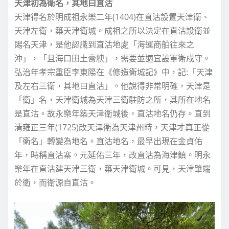
天津初為衛名，其地曰直沽
天津得名於明成祖永樂二年(1404)在直沽設置天津衛、
天津左衛，築天津衛城。成祖之所以決定在直沽設衛並
賜名天津，是他認識到直沽地處「海運商舶往來之
沖」，「且海口田土膏腴」，需要並適宜設軍衛戍守。
弘治年孝宗重臣李東陽在《修造衛城記》中，記:「天津
及左右三衛，其地曰直沽」。他說得非常明確，天津是
「衛」名，天津衛城為天津三衛駐防之所，其所在地名
是直沽。故永樂年築天津衛城後，直沽地名仍存。直到
清雍正三年(1725)改天津衛為天津州時，天津才真正從
「衛名」轉變為地名。直沽地名，最早出現在金貞佑
年，時稱直沽寨。元延佑三年，改直沽為海津鎮。明永
樂年在直沽建天津三衛，築天津衛城。可見，天津肇端
於衛，而衛源自直沽。