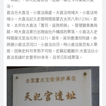
沽。
直沽分大直沽、小直沽兩處。大直沽地域大，小直沽地
域小。大直沽記入史冊時間是蒙古太宗八年(1236)。是
年，太宗在大直沽「置司，設熬煎辦」，管理鹽業產與
銷。時大直沽業已出現由灶戶構成的聚落。小直沽入史
時間是元至治元年(1321)。是年，英宗應漕司所請，命
疏通小直沽汊河口、小直沽白河。時小直沽是否有人聚
居，因無史料可考而不可知。史籍記載顯示:大直沽比小
直沽見諸於史要早80多年，且早已形成聚落。