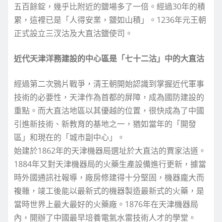
五百餘錠，幾乎比附近的鹽場多了一倍。經過30年的積
累，這裡已是「人得安業，鹽如山積」。1236年元王朝
正式設立三汊沽及大直沽鹽使司。
近代天津洋務建設的中心區是「七十二沽」中的大直沽
經過第二次鴉片戰爭，清王朝開始認識到掌握近代軍事
技術的必要性，天津作為首都的屏障，成為國防建設的
重點。而大直沽地區以其優越的位置，很快成為了中國
引進新技術、新教育的基地之一，猶如當年的「開發
區」和現在的「城市副中心」。
始建於1862年的天津機器局選址於大直沽的賈家沽道。
1884年又對天津機器局的火藥生產設備進行更新，據當
時外國通訊社報導，廠房修建得十分堅固，機器龐大而
複雜，竣工後能以最新式的機器製造最新式的火藥，是
當時世界上最大最好的火藥廠。1876年在天津機器局
內，開辦了中國最早培養電氣水雷技術人才的學堂。