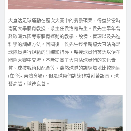
大直沽足球運動在歷次大賽中的纍纍碩果，得益於當時
南開大學體育教授、系主任侯洛荀先生。侯先生早年曾
赴歐洲九國考察體育運動的教學、設備、管理以及先進
科學的訓練方法。回國後，侯先生經常親臨大直沽為足
球隊員進行規範的訓練和指導，親授球員們英語以便在
國際大賽中交流，不斷提高了大直沽球員們的文化素
質、球技戰術和配合等。雖然球隊的訓練場地比較簡陋
(在今河東體育場)，但是球員們訓練非常刻苦認真，球
藝高超，球德良善。