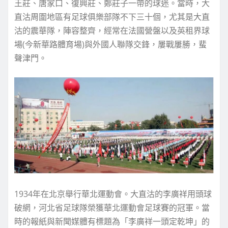
王莊、唐家口、復興莊、鄭莊子一帶的球迷。當時，大
直沽周圍地區有足球俱樂部隊不下三十個，尤其是大直
沽的震華隊，陣容整齊，經常在法國營盤以及英租界球
場(今新華路體育場)與外國人聯隊交鋒，屢戰屢勝，蜚
聲津門。
1934年在北京舉行華北運動會。大直沽的李廣祥用頭球
破網，河北省足球隊榮獲華北運動會足球賽的冠軍。當
時的報紙與新聞媒體有標題為「李廣祥一頭定乾坤」的