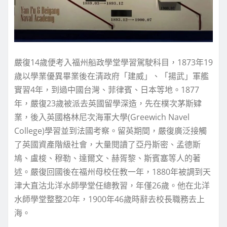
嚴復14歲便考入福州船政學堂學習駕駛科目，1873年19
歲以學業優異畢業後在清政府「建威」、「揚武」軍艦
實習4年，到過中國台灣、菲律賓、日本等地。1877
年，嚴復23歲被派去英國留學深造，先在樸次茅斯肄
業，後入英國格林尼次海軍大學(Greewich Navel
College)學習並到法國考察。留英期間，嚴復廣泛接觸
了英國資產階級社會，大量閱讀了亞丹斯密、孟德斯
鳩、盧梭、穆勒、達爾文、赫胥黎、斯賓塞等人的著
述。嚴復回國後在福州母校任教一年，1880年被調到天
津大直沽北洋水師學堂任總教習，年僅26歲。他在北洋
水師學堂整整20年，1900年46歲時辭去校長職務去上
海。