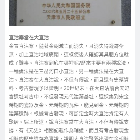
直沽寨當在大直沽
金置直沽寨，隨著金朝滅亡而消失，且消失得蹤跡全
無，加上直沽地域廣闊，這樣使後人確認其具體方位就
成了難事。直沽寨到底在哪裡呢?歷來主要有兩種說法，
一種說法是在三岔河口小直沽，另一種說法是在大直
沽。直沽寨在大直沽說，不但有傳說，而且還有史籍資
料、考古發現予以證明。20世紀末，在大直沽前台天妃
宮遺址考古中，不但發現元代建築基址，還採集到宋金
時期的瓷器及金、元時期的瓦件，能見到金、元時期的
建築遺跡。根據考古發現，可斷定金時大直沽肯定有人
聚居。綜上所述，說直沽寨當在大直沽，不但有傳說支
撐，有《元史》相關記載作為輔證，而且有考古發現金
朝時的歷史遺存為實證，證明大直沽聚落出現在金朝時