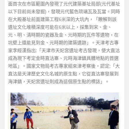
面首次在市區範圍內發現了元代建築基址局部(元代基址
以下目前尚未發掘)，發現元代藍色琉璃瓦及瓦當。同時
在大殿基址前面建築工程6米深的大坑內，「瞭解到該
遺址文化堆積深度可能在6米以上，採集到宋、金、
元、明、清時期的瓷器及金、元時期的瓦件等遺物，在
坑壁上還能見到金、元時期的建築遺跡」。天津考古專
家李經漢指出:「天津市天妃宮遺址考古發現，使大直沽
成為現下考定金時直沽寨、元時海津鎮具體地點的首選
地區」。國家文物局考古專家組來津考察後，認定:「大
直沽是天津歷史文化名城的原生點，它從直沽寨發展到
海津鎮，天妃宮遺址則成為這個原生點的標誌」。