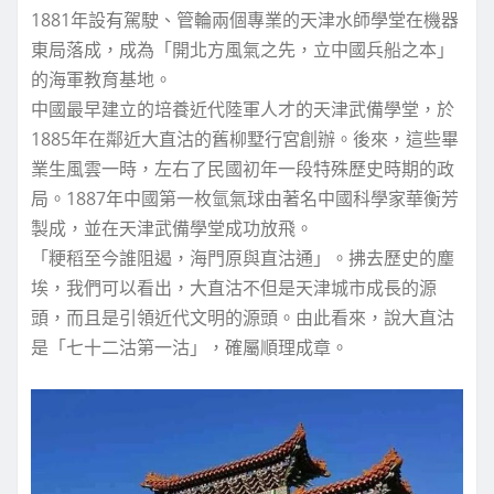
1881年設有駕駛、管輪兩個專業的天津水師學堂在機器
東局落成，成為「開北方風氣之先，立中國兵船之本」
的海軍教育基地。
中國最早建立的培養近代陸軍人才的天津武備學堂，於
1885年在鄰近大直沽的舊柳墅行宮創辦。後來，這些畢
業生風雲一時，左右了民國初年一段特殊歷史時期的政
局。1887年中國第一枚氫氣球由著名中國科學家華衡芳
製成，並在天津武備學堂成功放飛。
「粳稻至今誰阻遏，海門原與直沽通」。拂去歷史的塵
埃，我們可以看出，大直沽不但是天津城市成長的源
頭，而且是引領近代文明的源頭。由此看來，說大直沽
是「七十二沽第一沽」，確屬順理成章。