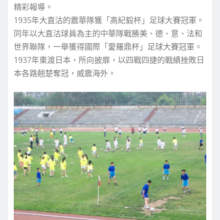
精彩報導。
1935年大直沽的震華隊獲「高紀毅杯」足球大賽冠軍。
同年以大直沽球員為主的中華隊戰勝美、德、意、法和
世界聯隊，一舉獲得國際「愛羅鼎杯」足球大賽冠軍。
1937年東渡日本，所向披靡，以四戰四捷的戰績挫敗日
本各路翹楚奪冠，威震海外。