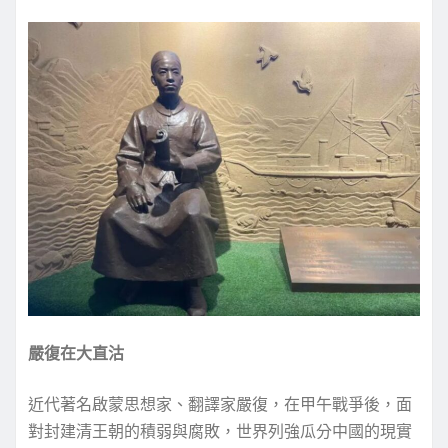
嚴復在大直沽
近代著名啟蒙思想家、翻譯家嚴復，在甲午戰爭後，面
對封建清王朝的積弱與腐敗，世界列強瓜分中國的現實