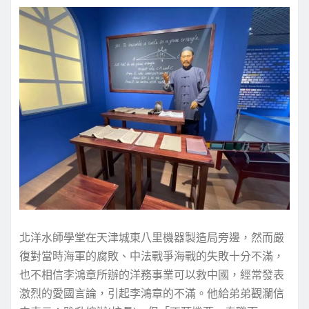
北洋水師學堂在天津城東八里機器製造局旁邊，然而嚴
復對當時海軍的腐敗、中法戰爭海戰的失敗十分不滿，
也不相信李鴻章所辦的洋務事業可以救中國，經常發表
激烈的愛國言論，引起李鴻章的不滿。他給弟弟觀瀾信