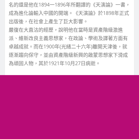
名的還是他在1894一1896年所翻譯的《天演論》一書，
成為進化論輸入中國的開端。《天演論》於1898年正式
出版後，在社會上產生了巨大影響。
嚴復在大直沽的經歷，說明他在當時是資產階級激進
派、維新改良主義思想家，在政論、學術及譯著方面有
卓越成就。而在1900年(光緒二十六年)離開天津後，就
逐漸趨向保守，並由資產階級新興的啟蒙思想家下滑成
為頑固人物，其於1921年10月27日病逝。