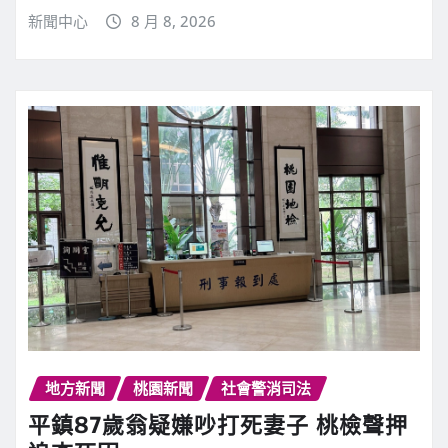
新聞中心
8 月 8, 2026
地方新聞
桃園新聞
社會警消司法
平鎮87歲翁疑嫌吵打死妻子 桃檢聲押