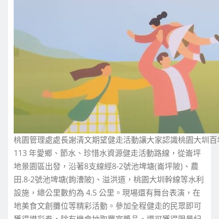
桃園管理處處長謝清文期望健走活動讓大家認識桃園大圳百
113 年愛鄉、節水、珍惜水資源健走活動路線，從崙坪
地景園區出發，沿著8支線經8-2號池埤塘(崙坪陂)、農
田.8-2號池埤塘(鉤漕陂)、溢洪道，桃園大圳幹線等水利
設施，總公里數約為 4.5 公里。現場還有舞台表演，在
地美食文創攤位等精彩活動。參加全程健走的民眾即可
獲得摸彩券，除有機會抽取豐富獎品，還可獲得限量紀