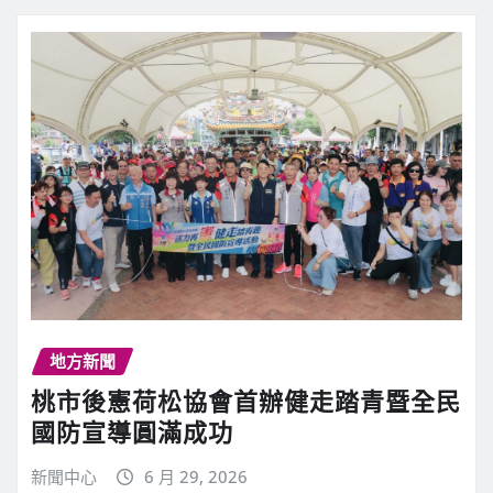
地方新聞
桃市後憲荷松協會首辦健走踏青暨全民
國防宣導圓滿成功
新聞中心
6 月 29, 2026