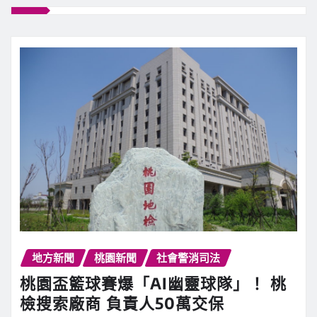
地方新聞
桃園新聞
社會警消司法
桃園盃籃球賽爆「AI幽靈球隊」！ 桃
檢搜索廠商 負責人50萬交保