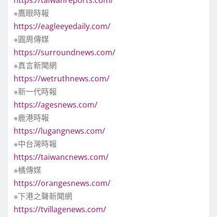
※鷹眼時報
https://eagleeyedaily.com/
※圓周傳媒
https://surroundnews.com/
※真言新聞網
https://wetruthnews.com/
※新一代時報
https://agesnews.com/
※鹿港時報
https://lugangnews.com/
※中台灣時報
https://taiwancnews.com/
※橘傳媒
https://orangesnews.com/
※下港之聲新聞網
https://tvillagenews.com/