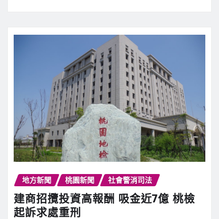
地方新聞
桃園新聞
社會警消司法
建商招攬投資高報酬 吸金近7億 桃檢
起訴求處重刑