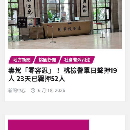
地方新聞
桃園新聞
社會警消司法
毒駕「零容忍」！ 桃檢警單日聲押19
人 23天已羈押52人
新聞中心
6 月 18, 2026