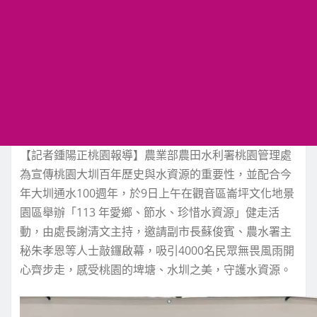
【記者鍾陽正桃園報導】農業部農田水利署桃園管理處
為宣傳桃園大圳百年歷史與水資源的重要性，並配合今
年大圳通水100週年，於9日上午在觀音區崙坪文化地景
園區舉辦「113 年愛鄉、節水、珍惜水資源」健走活
動，由處長謝清文主持，邀請副市長蘇俊賓、農水署主
秘朱孝恩等人士敲鑼啟幕，吸引4000名民眾無畏風雨開
心齊步走，感受桃園的埤塘、水圳之美，守護水資源。