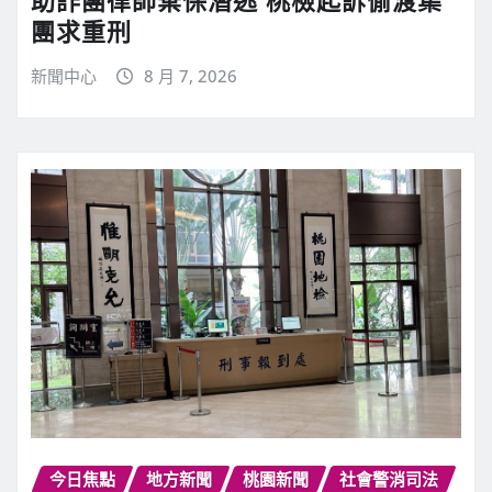
助詐團律師棄保潛逃 桃檢起訴偷渡集
團求重刑
新聞中心
8 月 7, 2026
今日焦點
地方新聞
桃園新聞
社會警消司法