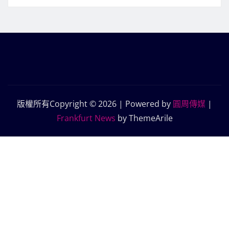
版權所有Copyright © 2026 | Powered by
圓周傳媒
|
Frankfurt News
by ThemeArile