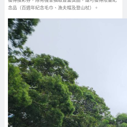
念品（百週年紀念毛巾、漁夫帽及登山杖）。