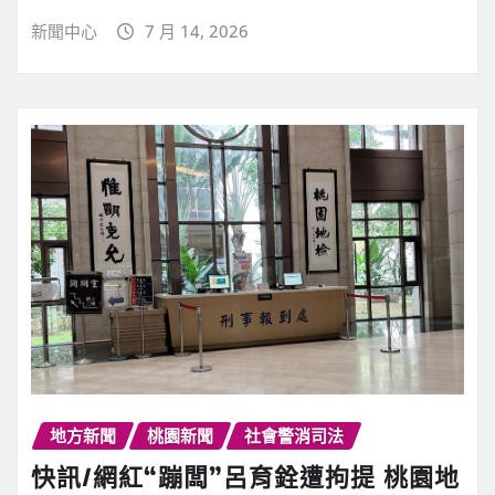
新聞中心
7 月 14, 2026
地方新聞
桃園新聞
社會警消司法
快訊∕網紅“蹦闆”呂育銓遭拘提 桃園地