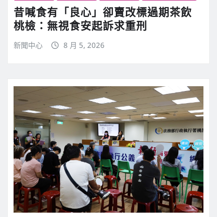
昔喊食有「良心」卻賣改標過期茶飲
桃檢：無視食安起訴求重刑
新聞中心
8 月 5, 2026