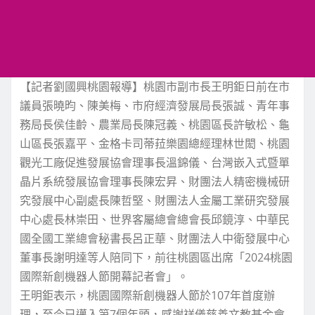
【記者劉國興桃園報導】桃園市副市長王明鉅日前在市
議員張曉昀、陳美梅、市府經濟發展局長張誠、青年事
務局長侯佳齡、農業局長陳冠義、桃園區長許敏松、龜
山區長張嘉平、金格卡司蒂菈樂園總經理林世閎、桃園
觀光工廠促進發展協會理事長溫錦儀、台灣嵌入式暨單
晶片系統發展協會理事長陳宏昇、財團法人精密機械研
究發展中心副處長陳哲堅、財團法人金屬工業研究發展
中心處長林崇田、世界客屬總會總會長邱鏡淳、中華民
國全國工業總會秘書長呂正華、財團法人中衛發展中心
董事長謝明達等人陪同下，前往桃園區出席「2024桃園
國際新創機器人節開幕記者會」。
王明鉅表示，桃園國際新創機器人節於107年首度辦
理，至今已邁入第7個年頭，感謝祥儀慈善文教基金會