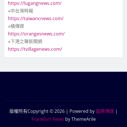
https://lugangnews.com/
※中台灣時報
https://taiwancnews.com/
※橘傳媒
https://orangesnews.com/
※下港之聲新聞網
https://tvillagenews.com/
版權所有Copyright © 2026 | Powered by
圓周傳媒
|
Frankfurt News
by ThemeArile