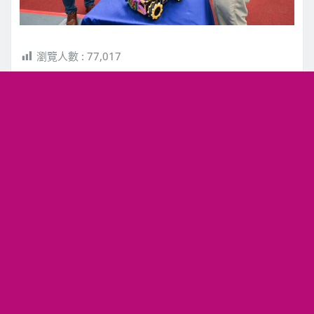
瀏覽人數 :
77,017