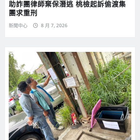
助詐團律師棄保潛逃 桃檢起訴偷渡集
團求重刑
新聞中心
8 月 7, 2026