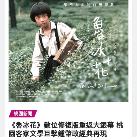
桃園新聞
《魯冰花》數位修復版重返大銀幕 桃
園客家文學巨擘鍾肇政經典再現