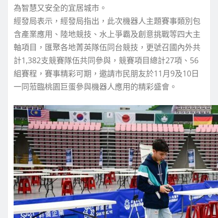
為智慧又安全的宜居城市。
經發局表示，經發局指出，此次機器人主題賽事類別包
含產業應用、陸地競技、水上爭霸及創意挑戰等四大主
軸項目，匯聚各地菁英隊伍同台競技，更號召國內外共
計1,382支競賽隊伍共同參與，競賽項目總計27項、56
組賽程，賽事精彩可期，邀請市民朋友於11月9及10日
一同蒞臨桃園巨蛋參與機器人應用的精彩盛會。