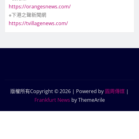
https://orangesnews.com/
※下港之聲新聞網
https://tvillagenews.com/
版權所有Copyright © 2026 | Powered by
圓周傳媒
|
Frankfurt News
by ThemeArile