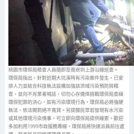
桃園市環保局稽查人員隨即至南崁圳上游沿線巡查。
環保局指出，針對近期大坑溪時有污染案件發生，已安
排人力並結合科技執法設備加強該流域污染預防與稽
查，並向不肖業者喊話，切勿心存僥倖挑戰環保局查緝
環保犯罪的決心，如有污染環境行為，環保局必將強硬
執法、依法開罰絕不寬貸。另提醒民眾若發現有水污染
或其他環境污染情事，可立即向環保局提供線索，歡迎
多加利用1999市政服務專線，環保局將快速派員前往處