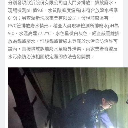
分別發現欣沂股份有限公司自大門旁排放口排放廢水，
現場檢測pH值9.6，水質酸鹼度偏高(未符合放流水標準
6~9)；另查潔新洗衣事業有限公司，發現該廠區有一
PVC管排放廢水情形，稽查人員現場檢測所排廢水pH為
9.0、水溫高達77.2°C，水色呈微白灰色，經查該管線排
放為鍋爐廢水，惟該鍋爐管線未登載於水污染防治許可
證內，直接排放鍋爐廢水至廠外溝渠。兩家業者皆違反
水污染防治法相關規定隨即依法告發開罰。