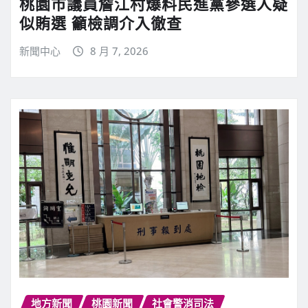
桃園市議員詹江村爆料民進黨參選人疑
似賄選 籲檢調介入徹查
新聞中心
8 月 7, 2026
地方新聞
桃園新聞
社會警消司法