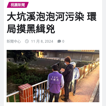
桃園新聞
大坑溪泡泡河污染 環
局摸黑緝兇
新聞中心
11 月 8, 2024
0