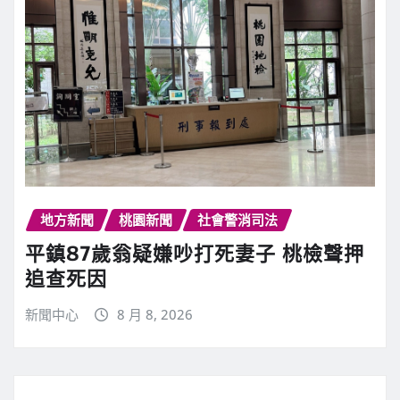
地方新聞
桃園新聞
社會警消司法
平鎮87歲翁疑嫌吵打死妻子 桃檢聲押
追查死因
新聞中心
8 月 8, 2026