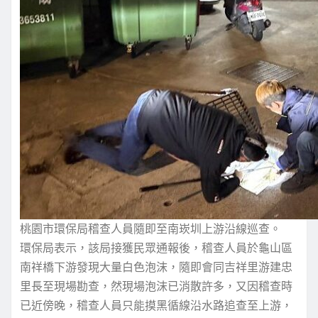
桃園市環保局稽查人員隨即至南崁圳上游沿線巡查。
環保局表示，該局接獲民眾通報後，稽查人員於龜山區
南祥橋下游發現大量白色泡沫，隨即會同吉祥里游建忠
里長至現場勘查，然現場泡沫已消散許多，又因稽查時
已近傍晚，稽查人員只能摸黑循線沿水路追查至上游，