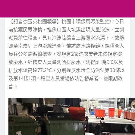
【記者徐玉英桃園報導】桃園市環保局污染監控中心日
前接獲民眾陳情，指龜山區大坑溪出現大量泡沫，立刻
派員前往稽查，見有泡沫陸續自上游隨水流漂下，故隨
即至南崁圳上游沿線巡查，惟該處水路複雜，經稽查人
員兵分多路循線稽查，發現有2家洗衣業者未依規定排
放廢水，經稽查人員量測所排廢水，測得pH為9.6以及
排放水溫高達77.2°C，分別違反水污染防治法第30條以
及第14條1項。稽查人員當場依法告發業者，並限期改
善。