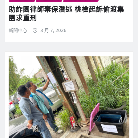
助詐團律師棄保潛逃 桃檢起訴偷渡集
團求重刑
新聞中心
8 月 7, 2026