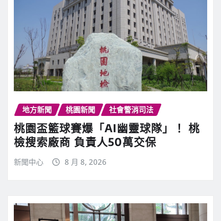
地方新聞
桃園新聞
社會警消司法
桃園盃籃球賽爆「AI幽靈球隊」！ 桃
檢搜索廠商 負責人50萬交保
新聞中心
8 月 8, 2026