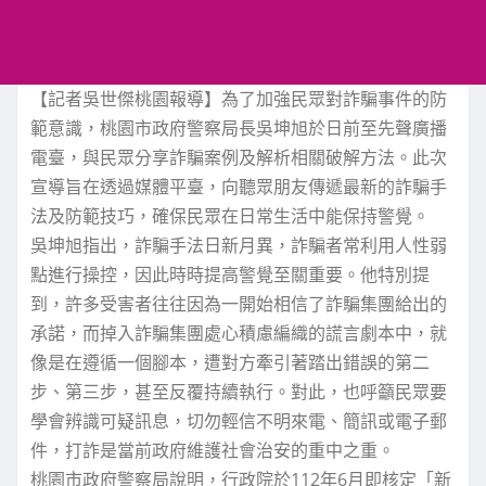
【記者吳世傑桃園報導】為了加強民眾對詐騙事件的防
範意識，桃園市政府警察局長吳坤旭於日前至先聲廣播
電臺，與民眾分享詐騙案例及解析相關破解方法。此次
宣導旨在透過媒體平臺，向聽眾朋友傳遞最新的詐騙手
法及防範技巧，確保民眾在日常生活中能保持警覺。
吳坤旭指出，詐騙手法日新月異，詐騙者常利用人性弱
點進行操控，因此時時提高警覺至關重要。他特別提
到，許多受害者往往因為一開始相信了詐騙集團給出的
承諾，而掉入詐騙集團處心積慮編織的謊言劇本中，就
像是在遵循一個腳本，遭對方牽引著踏出錯誤的第二
步、第三步，甚至反覆持續執行。對此，也呼籲民眾要
學會辨識可疑訊息，切勿輕信不明來電、簡訊或電子郵
件，打詐是當前政府維護社會治安的重中之重。
桃園市政府警察局說明，行政院於112年6月即核定「新