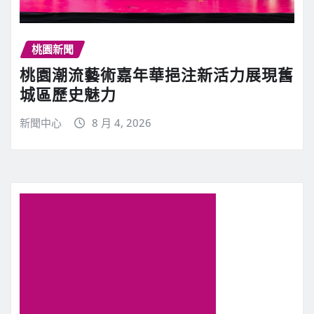
桃園新聞
桃園潮流藝術嘉年華挹注新活力展現舊
城區歷史魅力
新聞中心
8 月 4, 2026