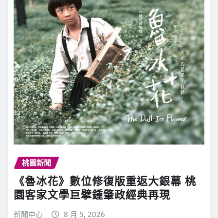
桃園新聞
《魯冰花》數位修復版重返大銀幕 桃
園客家文學巨擘鍾肇政經典再現
新聞中心
8 月 5, 2026