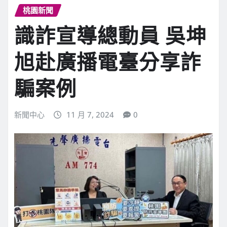
桃園新聞
識詐宣導總動員 吳坤
旭赴廣播電臺分享詐
騙案例
新聞中心
11 月 7, 2024
0