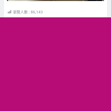
瀏覽人數 :
86,143