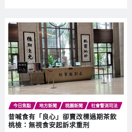
今日焦點
地方新聞
桃園新聞
社會警消司法
昔喊食有「良心」卻賣改標過期茶飲
桃檢：無視食安起訴求重刑