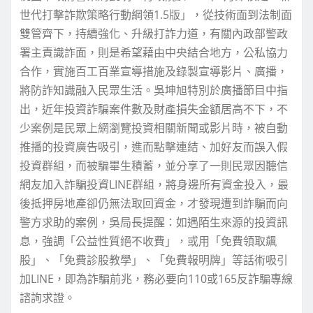
世代打擊詐欺策略行動綱領1.5版」，從技術面到法制面
雙管齊下，持續強化、升級打詐力道，有關內政部警政
署主責識詐面，則是希望藉由中央結合地方，公私協力
合作，實施百工百業宣導措施及錄製宣導影片、廣播，
將防詐知識融入民眾生活。吳坤旭特別於廣播節目中指
出，近年投資詐騙案件數及財產損失金額居高不下，不
少案例是民眾上網瀏覽投資相關新聞或影片時，被自動
推播的投資廣告吸引，進而點擊連結、加好友而誤入假
投資群組，而被騙畢生積蓄，並分享了一則民眾因聽信
網友加入詐騙投資LINE群組，將身邊所有資金投入，最
後抵押房地產卻仍無法取回資金，才發現遭到詐騙而向
警方求助的案例，吳局長提醒：如遇陌生來源的投資訊
息，強調「公益性質絕不收費」，或用「免費領取飆
股」、「免費診股教學」、「免費報明牌」等話術吸引
加LINE，即為詐騙前兆，務必要向110或165反詐騙專線
諮詢求證。