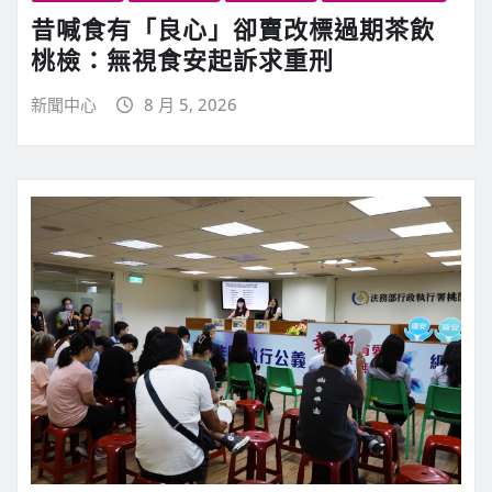
昔喊食有「良心」卻賣改標過期茶飲
桃檢：無視食安起訴求重刑
新聞中心
8 月 5, 2026