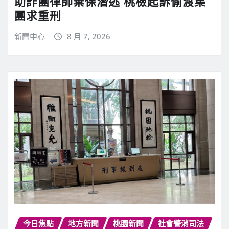
助詐團律師棄保潛逃 桃檢起訴偷渡集
團求重刑
新聞中心
8 月 7, 2026
今日焦點
地方新聞
桃園新聞
社會警消司法