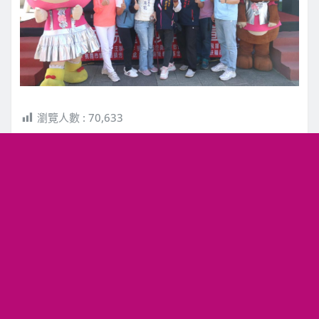
瀏覽人數 :
70,633