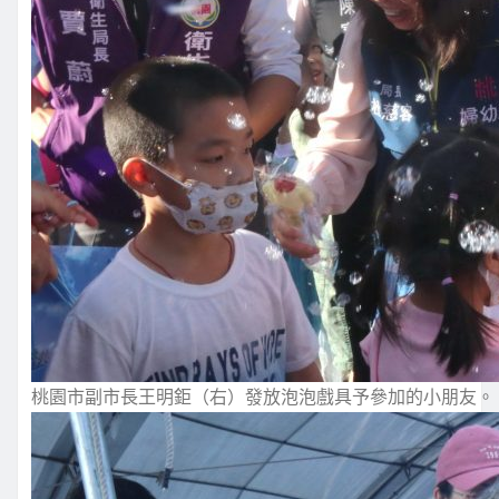
桃園市副市長王明鉅（右）發放泡泡戲具予參加的小朋友。