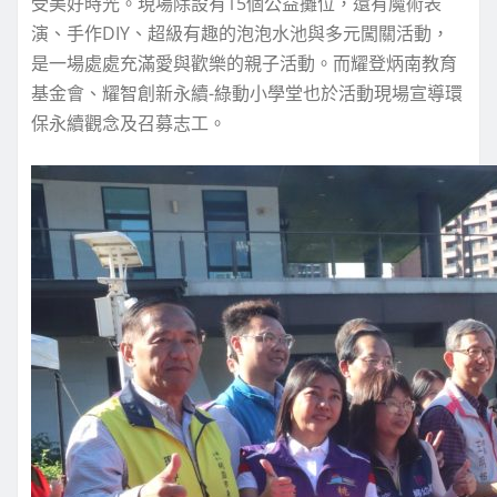
受美好時光。現場除設有15個公益攤位，還有魔術表
演、手作DIY、超級有趣的泡泡水池與多元闖關活動，
是一場處處充滿愛與歡樂的親子活動。而耀登炳南教育
基金會、耀智創新永續-綠動小學堂也於活動現場宣導環
保永續觀念及召募志工。