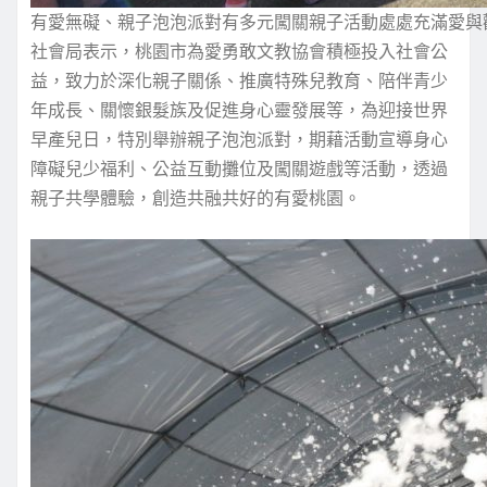
有愛無礙、親子泡泡派對有多元闖關親子活動處處充滿愛與
社會局表示，桃園市為愛勇敢文教協會積極投入社會公
益，致力於深化親子關係、推廣特殊兒教育、陪伴青少
年成長、關懷銀髮族及促進身心靈發展等，為迎接世界
早產兒日，特別舉辦親子泡泡派對，期藉活動宣導身心
障礙兒少福利、公益互動攤位及闖關遊戲等活動，透過
親子共學體驗，創造共融共好的有愛桃園。