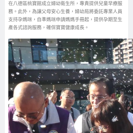
在八德區桃寶館成立婦幼衛生所，專責提供兒童早療服
務。此外，為讓父母安心生養，婦幼局將委託專業人員
支持孕媽咪，自準媽咪申請媽媽手冊起，提供孕期至生
產各式諮詢服務，確保寶寶健康成長。