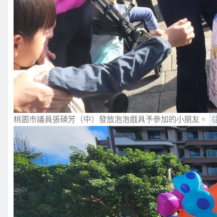
桃園市議員張碩芳（中）發放泡泡戲具予參加的小朋友。（