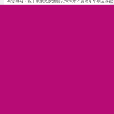
有愛無礙、親子泡泡派對活動以泡泡水池最吸引小朋友喜歡