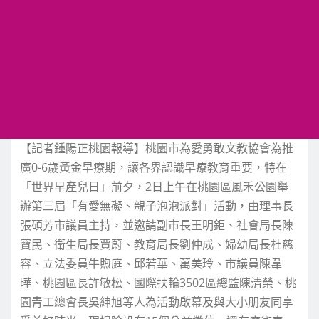
【記者鍾陽正桃園報導】桃園市為愛勇敢文教協會為推
廣0-6歲黃金早療期，讓各界認識早療教育重要，特在
「世界早產兒日」前夕，2日上午在桃園區風禾公園舉
辦第三屆「有愛無礙、親子泡泡派對」活動，由理事長
張碩芳市議員主持，並邀請副市長王明鉅、社會局長陳
寶民、衛生局長賈蔚、教育局長劉仲成、婦幼局長杜慈
容、立法委員牛煦庭、邱若華、萬美玲、市議員陳韋
曄、桃園區長許敏松、國際扶輪3502區總監陳清榮、桃
園青工總會長吳紳旭等人為活動啟幕及與大小朋友同享