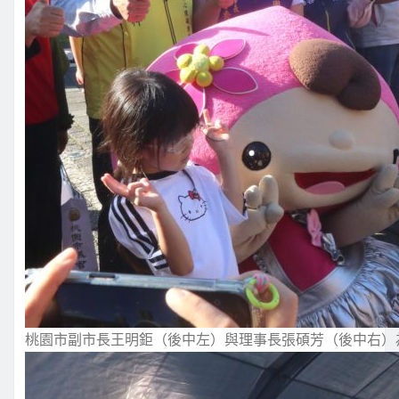
桃園市副市長王明鉅（後中左）與理事長張碩芳（後中右）