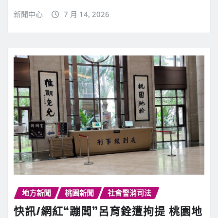
新聞中心
7 月 14, 2026
地方新聞
桃園新聞
社會警消司法
快訊∕網紅“蹦闆”呂育銓遭拘提 桃園地