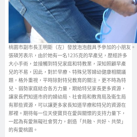
桃園市副市長王明鉅（左）發放泡泡戲具予參加的小朋友。
張碩芳表示，由於她有一名1235克的早產兒，歷經許多
大小手術，並接觸到特兒家庭和特教業，深知照顧早產
兒的不易，因此，對於早療、特殊兒等婦幼健康相關議
題，格外重視，平時除對特兒教育的關注，更不時為特
兒、弱勢家庭結合各方力量，期給特兒家長更多資源，
讓家長們知道市府的婦幼局、社會局和教育局及衛生局
有那些資源，可以讓更多家長知道早療和特兒的資源在
那裡。期待每一位天使寶貝在愛與關懷的支持力量下，
一起為有愛無礙社會努力，創造「共融、共好、共榮」
的有愛桃園。