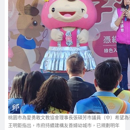
桃園市為愛勇敢文教協會理事長張碩芳市議員（中）希望為
王明鉅指出，市府持續建構友善婦幼城市，已規劃明年