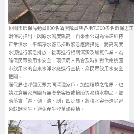
桃園市環保局動員800名清潔隊員與各地7,300多名環保
環保局指出，因原水濁度飆高，自來水公司為儘速維持
正常供水，平鎮淨水廠已採取緊急應變措施，將高濁度
水源進行緊急排放，後再進行相關沉澱及加氯作業。為
確保民眾飲用水安全，環保局人員會及時針對供應桃園
市飲用水的自來水淨水廠進行查核，為民眾飲用水安全
把關。
環保局也呼籲民眾共同清理家戶，加速環境之復原，也
請注意居家周圍有無廢棄容器或輪胎等易積水物品，並
應落實「巡、倒、清、刷」四步驟，將積水容器清除避
免蚊蠅孳生，避免產生登革熱疫情。