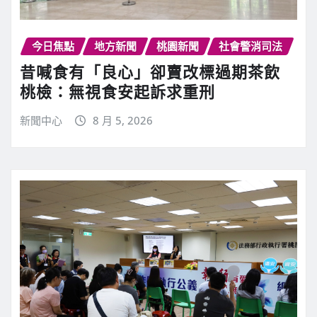
今日焦點
地方新聞
桃園新聞
社會警消司法
昔喊食有「良心」卻賣改標過期茶飲
桃檢：無視食安起訴求重刑
新聞中心
8 月 5, 2026