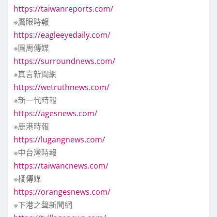
https://taiwanreports.com/
※鷹眼時報
https://eagleeyedaily.com/
※圓周傳媒
https://surroundnews.com/
※真言新聞網
https://wetruthnews.com/
※新一代時報
https://agesnews.com/
※鹿港時報
https://lugangnews.com/
※中台灣時報
https://taiwancnews.com/
※橘傳媒
https://orangesnews.com/
※下港之聲新聞網