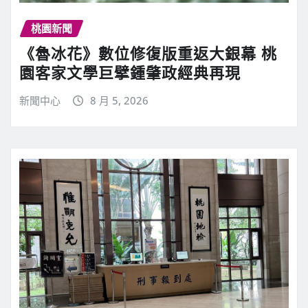
桃園新聞
《魯冰花》數位修復版重返大銀幕 桃
園客家文學巨擘鍾肇政經典再現
新聞中心
8 月 5, 2026