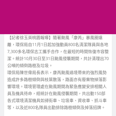
【記者徐玉英桃園報導】隨著颱風「康芮」暴風圈遠
離，環保局自11月1日起加強動員800名清潔隊員與各地
7,300多名環保志工攜手合作，在最短的時間恢復市容整
潔。統計10月30日至31日颱風侵襲期間，共計清理出70
公噸的傾倒路樹及垃圾。
環保局陳世偉局長表示，康芮颱風過境帶來的強烈風勢
造成許多路樹傾倒與枝葉散落，路面亦有廢棄物掉落影
響環境。環境管理處在颱風期間為緊急應變安排相關人
員及機具待命，經統計在颱風侵襲期間，共出動150部
各式環境清潔機具如掃街車、垃圾車、資收車、抓斗車
等，以及近800名隊員出勤排除路樹傾倒及掉落招牌。