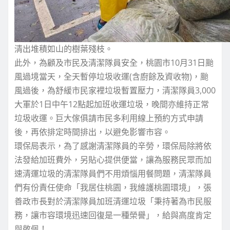
清出堆積如山的樹葉殘枝。
此外，為顧及市民及清潔隊員安全，桃園市10月31日颱
風過境當天，全天暫停垃圾收運(含廚餘及資收物)，颱
風過後，為舒緩市民家裡垃圾暫置壓力，清潔隊員3,000
大軍於1日中午12點起加班收運垃圾，晚間亦維持正常
垃圾收運。巨大傢俱請市民多利用線上預約方式申請
後，再依排定時間排出，以避免影響市容。
環保局表示，為了感謝清潔隊員的辛勞，環保局除將依
法發給加班費外，另貼心提供便當，讓為服務民眾而加
速清運垃圾的清潔隊員們不用煩惱用餐問題，清潔隊員
們有份責任使命「我居住桃園，我維護桃園環境」，張
善政市長對於清潔隊員加班清運垃圾「秉持著為市民服
務，讓市容環境迅速回復是一種榮譽」，給與高度肯定
與敬佩！