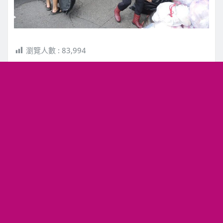
瀏覽人數 :
83,994