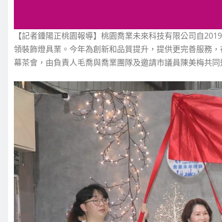
【記者鍾陽正桃園報導】桃園喬業未來科技有限公司自201
領裝飾燈具業。今年為創新和品質提升，提供更完善服務，
幕茶會，由負責人毛喬與喬業團隊及邀請市議員陳美梅共同