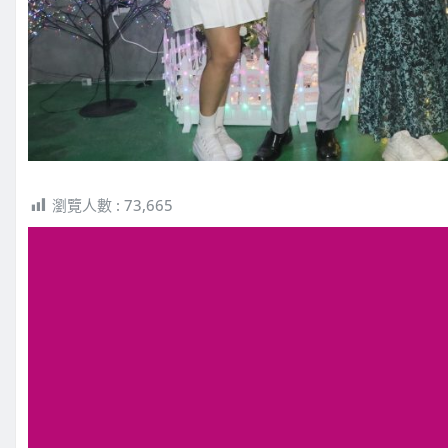
瀏覽人數 :
73,665