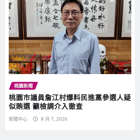
桃園新聞
桃園市議員詹江村爆料民進黨參選人疑
似賄選 籲檢調介入徹查
新聞中心
8 月 7, 2026