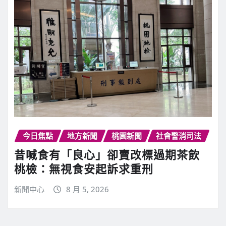
今日焦點
地方新聞
桃園新聞
社會警消司法
昔喊食有「良心」卻賣改標過期茶飲
桃檢：無視食安起訴求重刑
新聞中心
8 月 5, 2026