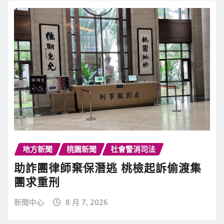
地方新聞
桃園新聞
社會警消司法
助詐團律師棄保潛逃 桃檢起訴偷渡集
團求重刑
新聞中心
8 月 7, 2026