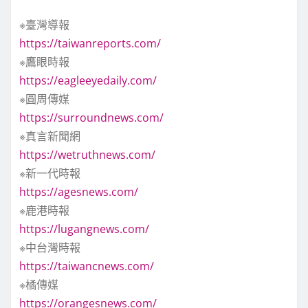
※臺灣導報
https://taiwanreports.com/
※鷹眼時報
https://eagleeyedaily.com/
※圓周傳媒
https://surroundnews.com/
※真言新聞網
https://wetruthnews.com/
※新一代時報
https://agesnews.com/
※鹿港時報
https://lugangnews.com/
※中台灣時報
https://taiwancnews.com/
※橘傳媒
https://orangesnews.com/