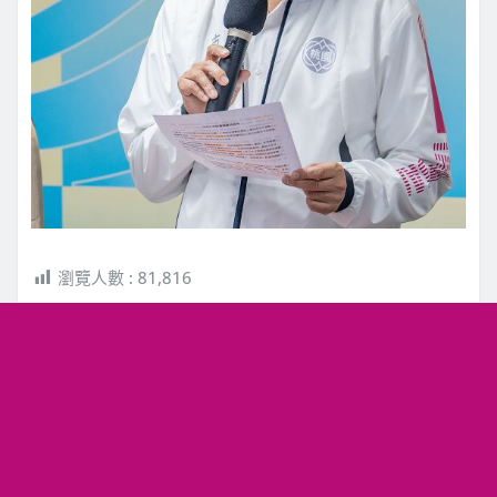
瀏覽人數 :
81,816