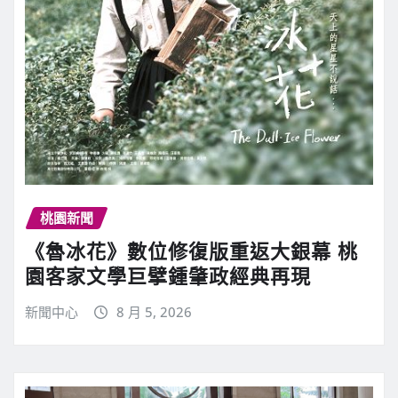
桃園新聞
《魯冰花》數位修復版重返大銀幕 桃
園客家文學巨擘鍾肇政經典再現
新聞中心
8 月 5, 2026