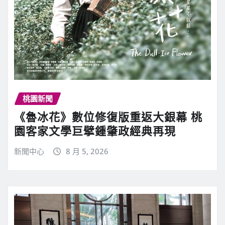
桃園新聞
《魯冰花》數位修復版重返大銀幕 桃
園客家文學巨擘鍾肇政經典再現
新聞中心
8 月 5, 2026