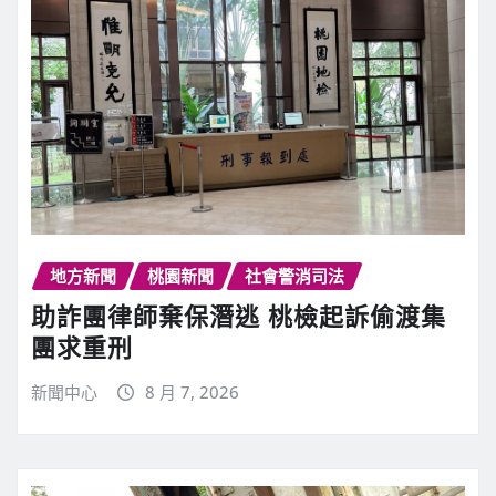
地方新聞
桃園新聞
社會警消司法
助詐團律師棄保潛逃 桃檢起訴偷渡集
團求重刑
新聞中心
8 月 7, 2026