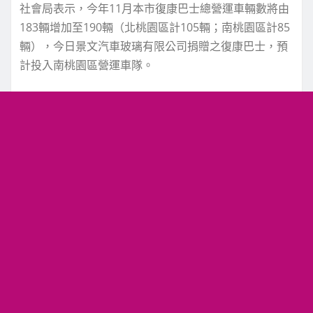
社會局表示，今年11月本市復康巴士總營運車輛數將由
183輛增加至190輛（北桃園區計105輛；南桃園區計85
輛），今日景文汽車玻璃有限公司捐贈之復康巴士，預
計投入南桃園區營運車隊。