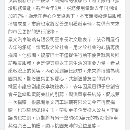
汰舊換新已告一段落，新捐贈的復康巴士將全數用於擴
增服務量能，截至今年9月，服務使用量較去年同期增
加約7%，顯示在善心企業協助下，本市無障礙運輸服務
持續成長，市府也定將妥善運用獲贈車輛，提供有需求
的市民更好的通行服務。
景文汽車玻璃有限公司董事長洪文聰表示，該公司履行
去年的承諾，懷著取之於社會、用之於社會的心情再度
捐贈。他強調，復康巴士不僅提供行動不便者就醫及拜
訪親友服務，更是使其重返正常生活的重要力量，看見
乘客臉上的笑容，內心感到無比欣慰，未來將持續為桃
園貢獻，期盼匯集更多愛心，共創溫馨友善的城市。
桃園市議會副議長李曉鐘表示，去年因鳳凰獅子會創會
會長暨總監黃簡美桂的引薦，與洪董事長結緣，促成第
一次捐贈，很感謝景文汽車玻璃有限公司今年再度捐
贈，也期望能拋磚引玉，帶動更多企業投入公益。李副
議長也提到，近期將有另一筆約600萬元的救災指揮車
與復康巴士捐贈，顯示桃園充沛的公益量能。