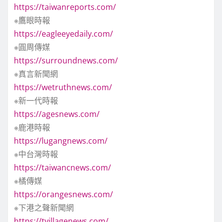
https://taiwanreports.com/
※鷹眼時報
https://eagleeyedaily.com/
※圓周傳媒
https://surroundnews.com/
※真言新聞網
https://wetruthnews.com/
※新一代時報
https://agesnews.com/
※鹿港時報
https://lugangnews.com/
※中台灣時報
https://taiwancnews.com/
※橘傳媒
https://orangesnews.com/
※下港之聲新聞網
https://tvillagenews.com/