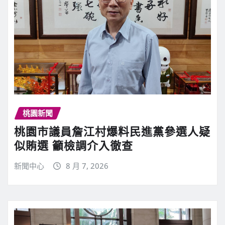
桃園新聞
桃園市議員詹江村爆料民進黨參選人疑
似賄選 籲檢調介入徹查
新聞中心
8 月 7, 2026