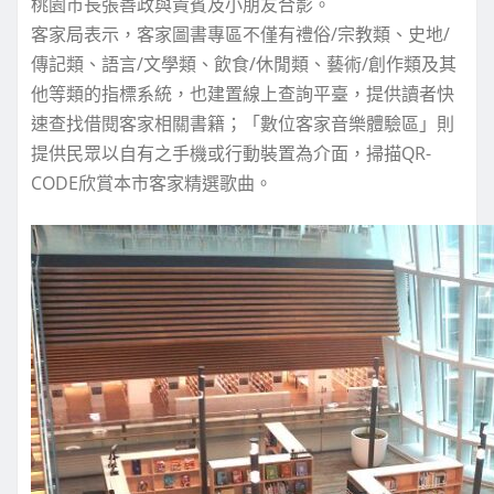
桃園市長張善政與貴賓及小朋友合影。
客家局表示，客家圖書專區不僅有禮俗/宗教類、史地/
傳記類、語言/文學類、飲食/休閒類、藝術/創作類及其
他等類的指標系統，也建置線上查詢平臺，提供讀者快
速查找借閱客家相關書籍；「數位客家音樂體驗區」則
提供民眾以自有之手機或行動裝置為介面，掃描QR-
CODE欣賞本市客家精選歌曲。