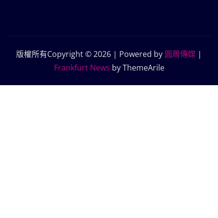
版權所有Copyright © 2026 | Powered by
圓周傳媒
|
Frankfurt News
by ThemeArile