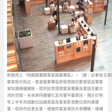
新啟用之「桃園圖書館客家圖書專區」。（圖：記者徐玉英
客家局也指出，客家圖書專區即是透過在都會區設置客
家知識傳播據點，提供民眾借閱客家書籍及客語互動交
流的空間，未來將持續優化及充實平臺資訊，預計於明
年上半年完成數位試讀頁面及客家影音數位資料庫建
置，提供市民更友善、便捷的客家資訊共享體驗，建構