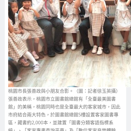
桃園市長張善政與小朋友合影。（圖：記者徐玉英攝）
張善政表示，桃園市立圖書館總館有「全臺最美圖書
館」的美稱，桃園同時也是全臺最大的客家城市，因此
市府結合兩大特色，於圖書館總館5樓設置客家圖書專
區，藏書約2,000本，並建置「圖書分類客語指標系
統」、「客家專書查詢平臺」及「數位客家音樂體驗