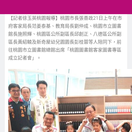
【記者徐玉英桃園報導】桃園市長張善政21日上午在市
府客家局長范姜泰基、教育局長劉仲成、桃園市立圖書
館長施照輝、桃園區公所副區長邱創正、八德區公所副
區長黃紹轅及新奇屋幼兒園園長彭桂蓉等人陪同下，前
往桃園市立圖書館總館出席「桃園圖書館客家圖書專區
成立記者會」。