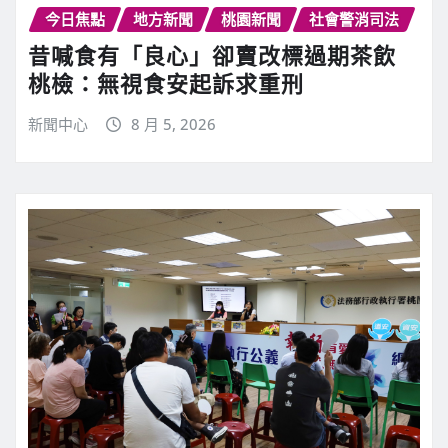
今日焦點
地方新聞
桃園新聞
社會警消司法
昔喊食有「良心」卻賣改標過期茶飲
桃檢：無視食安起訴求重刑
新聞中心
8 月 5, 2026